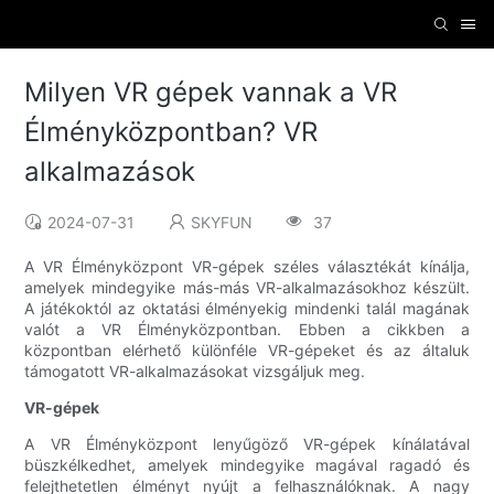
Milyen VR gépek vannak a VR
Élményközpontban? VR
alkalmazások
2024-07-31
SKYFUN
37
A VR Élményközpont VR-gépek széles választékát kínálja,
amelyek mindegyike más-más VR-alkalmazásokhoz készült.
A játékoktól az oktatási élményekig mindenki talál magának
valót a VR Élményközpontban. Ebben a cikkben a
központban elérhető különféle VR-gépeket és az általuk
támogatott VR-alkalmazásokat vizsgáljuk meg.
VR-gépek
A VR Élményközpont lenyűgöző VR-gépek kínálatával
büszkélkedhet, amelyek mindegyike magával ragadó és
felejthetetlen élményt nyújt a felhasználóknak. A nagy