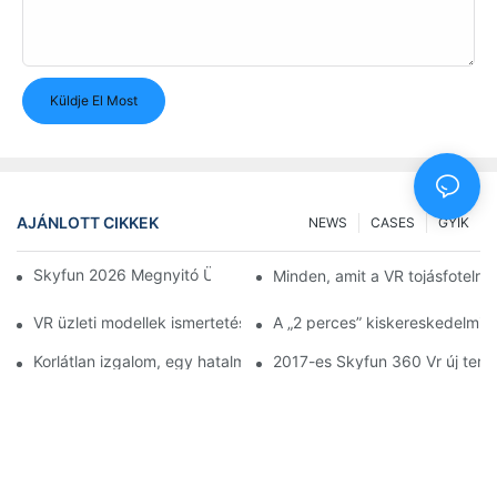
Küldje El Most
AJÁNLOTT CIKKEK
NEWS
CASES
GYIK
Skyfun 2026 Megnyitó Ünnepség és Üdvözlő Ebéd
Minden, amit a VR tojásfotelről 
VR üzleti modellek ismertetése: az egyes gépektől a teljes VR p
A „2 perces” kiskereskedelmi f
Korlátlan izgalom, egy hatalmas fedett játszótér a kínai Ningb
2017-es Skyfun 360 Vr új te