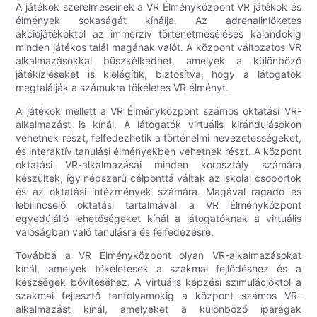
A játékok szerelmeseinek a VR Élményközpont VR játékok és
élmények sokaságát kínálja. Az adrenalinlöketes
akciójátékoktól az immerzív történetmeséléses kalandokig
minden játékos talál magának valót. A központ változatos VR
alkalmazásokkal büszkélkedhet, amelyek a különböző
játékízléseket is kielégítik, biztosítva, hogy a látogatók
megtalálják a számukra tökéletes VR élményt.
A játékok mellett a VR Élményközpont számos oktatási VR-
alkalmazást is kínál. A látogatók virtuális kirándulásokon
vehetnek részt, felfedezhetik a történelmi nevezetességeket,
és interaktív tanulási élményekben vehetnek részt. A központ
oktatási VR-alkalmazásai minden korosztály számára
készültek, így népszerű célponttá váltak az iskolai csoportok
és az oktatási intézmények számára. Magával ragadó és
lebilincselő oktatási tartalmával a VR Élményközpont
egyedülálló lehetőségeket kínál a látogatóknak a virtuális
valóságban való tanulásra és felfedezésre.
Továbbá a VR Élményközpont olyan VR-alkalmazásokat
kínál, amelyek tökéletesek a szakmai fejlődéshez és a
készségek bővítéséhez. A virtuális képzési szimulációktól a
szakmai fejlesztő tanfolyamokig a központ számos VR-
alkalmazást kínál, amelyeket a különböző iparágak