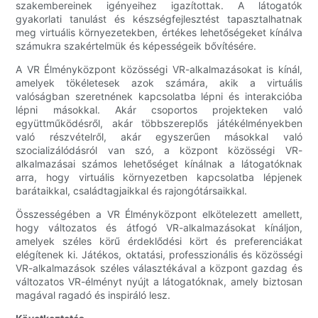
szakembereinek igényeihez igazítottak. A látogatók
gyakorlati tanulást és készségfejlesztést tapasztalhatnak
meg virtuális környezetekben, értékes lehetőségeket kínálva
számukra szakértelmük és képességeik bővítésére.
A VR Élményközpont közösségi VR-alkalmazásokat is kínál,
amelyek tökéletesek azok számára, akik a virtuális
valóságban szeretnének kapcsolatba lépni és interakcióba
lépni másokkal. Akár csoportos projekteken való
együttműködésről, akár többszereplős játékélményekben
való részvételről, akár egyszerűen másokkal való
szocializálódásról van szó, a központ közösségi VR-
alkalmazásai számos lehetőséget kínálnak a látogatóknak
arra, hogy virtuális környezetben kapcsolatba lépjenek
barátaikkal, családtagjaikkal és rajongótársaikkal.
Összességében a VR Élményközpont elkötelezett amellett,
hogy változatos és átfogó VR-alkalmazásokat kínáljon,
amelyek széles körű érdeklődési kört és preferenciákat
elégítenek ki. Játékos, oktatási, professzionális és közösségi
VR-alkalmazások széles választékával a központ gazdag és
változatos VR-élményt nyújt a látogatóknak, amely biztosan
magával ragadó és inspiráló lesz.