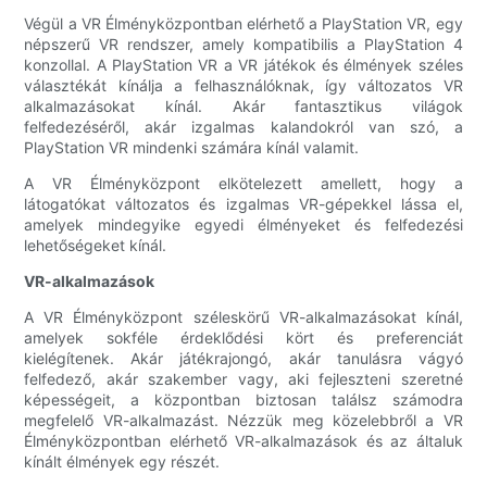
Végül a VR Élményközpontban elérhető a PlayStation VR, egy
népszerű VR rendszer, amely kompatibilis a PlayStation 4
konzollal. A PlayStation VR a VR játékok és élmények széles
választékát kínálja a felhasználóknak, így változatos VR
alkalmazásokat kínál. Akár fantasztikus világok
felfedezéséről, akár izgalmas kalandokról van szó, a
PlayStation VR mindenki számára kínál valamit.
A VR Élményközpont elkötelezett amellett, hogy a
látogatókat változatos és izgalmas VR-gépekkel lássa el,
amelyek mindegyike egyedi élményeket és felfedezési
lehetőségeket kínál.
VR-alkalmazások
A VR Élményközpont széleskörű VR-alkalmazásokat kínál,
amelyek sokféle érdeklődési kört és preferenciát
kielégítenek. Akár játékrajongó, akár tanulásra vágyó
felfedező, akár szakember vagy, aki fejleszteni szeretné
képességeit, a központban biztosan találsz számodra
megfelelő VR-alkalmazást. Nézzük meg közelebbről a VR
Élményközpontban elérhető VR-alkalmazások és az általuk
kínált élmények egy részét.