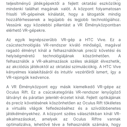
teljesítményű játékgépektől a fejlett oktatási eszközökig
mindenki találhat magának valót. A központ folyamatosan
frissíti VR-gépeinek kínálatát, hogy a látogatók mindig
hozzáférhessenek a legújabb és legjobb technológiához.
Vessünk egy közelebbi pillantást a VR Élményközpontban
elérhető VR-gépekre.
Az egyik legnépszerűbb VR-gép a HTC Vive. Ez a
csúcstechnológiás VR-rendszer kiváló minőségű, magával
ragadó élményt kínál a felhasználóknak precíz követési és
helyiségméretű technológiájának köszönhetően. A
felhasználók a VR-alkalmazások széles skáláját élvezhetik,
az akciódús játékoktól az oktatási szimulációkig. A HTC Vive
kényelmes kialakításáról és intuitív vezérlőiről ismert, így a
VR-rajongók kedvence.
A VR Élményközpont egy másik kiemelkedő VR-gépe az
Oculus Rift. Ez a csúcskategóriás VR-rendszer lenyűgöző
látványt és páratlan jelenlét-érzetet kínál. Fejlett optikájának
és precíz követésének köszönhetően az Oculus Rift tökéletes
a virtuális világok felfedezéséhez és a szívdöbbenetes
játékélményekhez. A központ széles választékban kínál VR-
alkalmazásokat, amelyek az Oculus Riftre vannak
optimalizálva, lehetővé téve a felhasználók számára, hogy