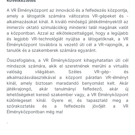
Következtetés
A VR Élményközpont az innováció és a felfedezés központja,
amely a látogatók számára változatos VR-gépeket és -
alkalmazásokat kínál. A kiváló minőségű játékélményektől az
immerzív oktató szimulációkig mindenki talál magának valót
a központban. Azzal az elkötelezettséggel, hogy a legújabb
és legjobb VR-technológiát nyújtsa a látogatóknak, a VR
Élményközpont továbbra is vezető úti cél a VR-rajongók, a
tanulók és a szakemberek számára egyaránt.
Összefoglalva, a VR Élményközpont kihagyhatatlan úti cél
mindazok számára, akik el szeretnének merülni a virtuális
valóság világában. Széles VR-gép- és
alkalmazásválasztékával a központ páratlan VR-élményt
kínál, amely biztosan maradandó benyomást kelt. Akár
játékrajongó, akár tanulmányi felfedező, akár új
lehetőségeket kereső szakember vagy, a VR Élményközpont
különlegeset kínál. Gyere el, és tapasztald meg a
szórakoztatás és a felfedezés jövőjét a VR
Élményközpontban még ma!
.