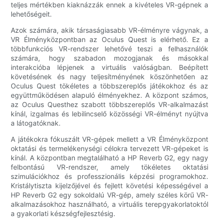
teljes mértékben kiaknázzák ennek a kivételes VR-gépnek a
lehetőségeit.
Azok számára, akik társaságiasabb VR-élményre vágynak, a
VR Élményközpontban az Oculus Quest is elérhető. Ez a
többfunkciós VR-rendszer lehetővé teszi a felhasználók
számára, hogy szabadon mozogjanak és másokkal
interakcióba lépjenek a virtuális valóságban. Beépített
követésének és nagy teljesítményének köszönhetően az
Oculus Quest tökéletes a többszereplős játékokhoz és az
együttműködésen alapuló élményekhez. A központ számos,
az Oculus Questhez szabott többszereplős VR-alkalmazást
kínál, izgalmas és lebilincselő közösségi VR-élményt nyújtva
a látogatóknak.
A játékokra fókuszált VR-gépek mellett a VR Élményközpont
oktatási és termelékenységi célokra tervezett VR-gépeket is
kínál. A központban megtalálható a HP Reverb G2, egy nagy
felbontású VR-rendszer, amely tökéletes oktatási
szimulációkhoz és professzionális képzési programokhoz.
Kristálytiszta kijelzőjével és fejlett követési képességével a
HP Reverb G2 egy sokoldalú VR-gép, amely széles körű VR-
alkalmazásokhoz használható, a virtuális terepgyakorlatoktól
a gyakorlati készségfejlesztésig.