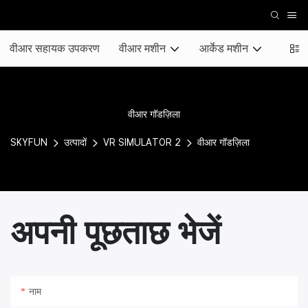
वीआर सहायक उपकरण
वीआर मशीन
आर्केड मशीन
मिक्स्
वीआर गॉडज़िला
SKYFUN
उत्पादों
VR SIMULATOR 2
वीआर गॉडज़िला
अपनी पूछताछ भेजें
नाम