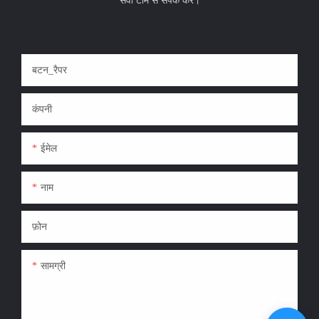
बटन_रैपर
कंपनी
ईमेल
नाम
फ़ोन
सामग्री