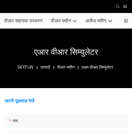
वीआर सहायक उपकरण
वीआर मशीन
आर्केड मशीन
मिक्स्
एआर वीआर सिम्युलेटर
SKYFUN
उत्पादों
वीआर मशीन
एआर वीआर सिम्युलेटर
अपनी पूछताछ भेजें
नाम