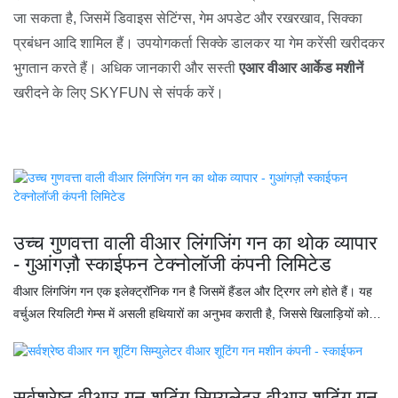
जा सकता है, जिसमें डिवाइस सेटिंग्स, गेम अपडेट और रखरखाव, सिक्का
प्रबंधन आदि शामिल हैं। उपयोगकर्ता सिक्के डालकर या गेम करेंसी खरीदकर
भुगतान करते हैं। अधिक जानकारी और सस्ती
एआर वीआर आर्केड मशीनें
खरीदने के लिए SKYFUN से संपर्क करें।
उच्च गुणवत्ता वाली वीआर लिंगजिंग गन का थोक व्यापार
- गुआंगज़ौ स्काईफन टेक्नोलॉजी कंपनी लिमिटेड
वीआर लिंगजिंग गन एक इलेक्ट्रॉनिक गन है जिसमें हैंडल और ट्रिगर लगे होते हैं। यह
वर्चुअल रियलिटी गेम्स में असली हथियारों का अनुभव कराती है, जिससे खिलाड़ियों को
गेमिंग का और भी रोमांचक अनुभव मिलता है। ऐसे उपकरणों में आमतौर पर कई सेंसर और
बटन होते हैं जो खिलाड़ियों को वीआर गेम्स की दुनिया से बेहतर तरीके से जुड़ने में मदद
करते हैं, जैसे कि शूटिंग, निशाना लगाना और रीलोड करना। वीआर गन का इस्तेमाल
सर्वश्रेष्ठ वीआर गन शूटिंग सिम्युलेटर वीआर शूटिंग गन