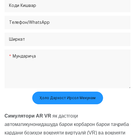
Коди Кишвар
Телефон/WhatsApp
Ширкат
Мундариҷа
Ҳоло Дархост Ирсол Мекунам
Симулятори AR VR
як дастгоҳи
автоматикунонидашуда барои корбарон барои таҷриба
кардани бозиҳои воқеияти виртуалӣ (VR) ва воқеияти