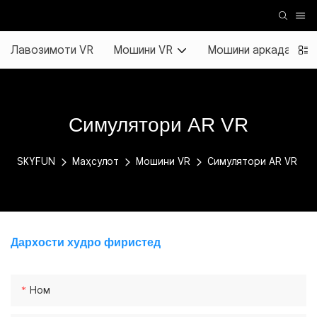
Лавозимоти VR
Мошини VR
Мошини аркада
Симулятори AR VR
SKYFUN
Маҳсулот
Мошини VR
Симулятори AR VR
Дархости худро фиристед
Ном