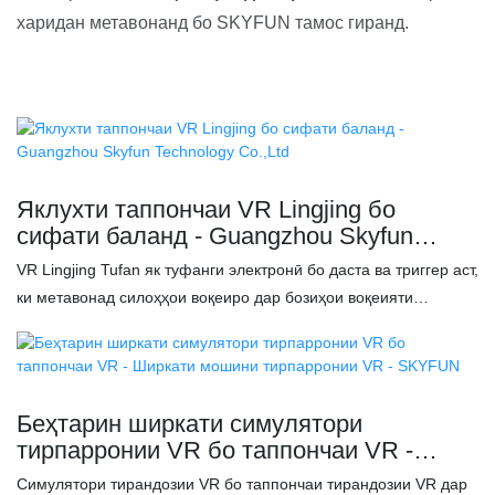
харидан метавонанд бо SKYFUN тамос гиранд.
Яклухти таппончаи VR Lingjing бо
сифати баланд - Guangzhou Skyfun
Technology Co.,Ltd
VR Lingjing Tufan як туфанги электронӣ бо даста ва триггер аст,
ки метавонад силоҳҳои воқеиро дар бозиҳои воқеияти
виртуалӣ тақлид кунад ва ба бозигарон таҷрибаи бозиро
бештар фарогиртар гардонад. Чунин дастгоҳҳо одатан
сенсорҳо ва тугмаҳои гуногунро дар бар мегиранд, ки ба
бозигарон имкон медиҳанд, ки дар бозиҳои VR бо ҷаҳон
Беҳтарин ширкати симулятори
бештар муошират кунанд, ба монанди тирпарронӣ, нишонгирӣ
тирпарронии VR бо таппончаи VR -
ва аз нав боркунӣ. Истифодаи туфанги VR метавонад воқеият
Ширкати мошини тирпарронии VR -
Симулятори тирандозии VR бо таппончаи тирандозии VR дар
ва фароғатии бозиро афзоиш диҳад ва таҷрибаи ҷаҳони