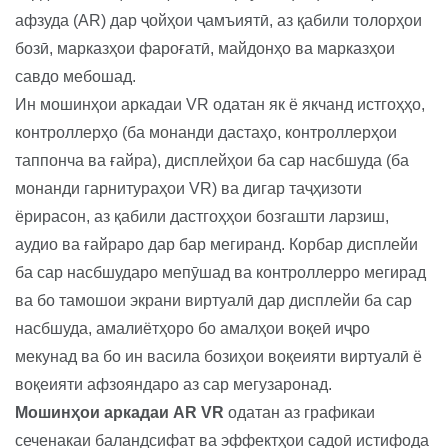
афзуда (AR) дар ҷойҳои ҷамъиятӣ, аз қабили толорҳои
бозӣ, марказҳои фароғатӣ, майдонҳо ва марказҳои
савдо мебошад.
Ин мошинҳои аркадаи VR одатан як ё якчанд истгоҳҳо,
контроллерҳо (ба монанди дастаҳо, контроллерҳои
таппонча ва ғайра), дисплейҳои ба сар насбшуда (ба
монанди гарнитураҳои VR) ва дигар таҷҳизоти
ёрирасон, аз қабили дастгоҳҳои бозгашти ларзиш,
аудио ва ғайраро дар бар мегиранд. Корбар дисплейи
ба сар насбшударо мепӯшад ва контроллерро мегирад
ва бо тамошои экрани виртуалӣ дар дисплейи ба сар
насбшуда, амалиётҳоро бо амалҳои воқеӣ иҷро
мекунад ва бо ин васила бозиҳои воқеияти виртуалӣ ё
воқеияти афзояндаро аз сар мегузаронад.
Мошинҳои аркадаи AR VR
одатан аз графикаи
сеченакаи баландсифат ва эффектҳои садоӣ истифода