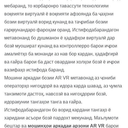
мебаранд, то корбаронро тавассути технологияи
воқеияти виртуалӣ ё воқеияти афзоянда ба ҷаҳони
бозии виртуалӣ ворид кунанд ва таҷрибаи бозии
ғарқкунандаро фароҳам оранд. Истифодабарандагон
метавонанд бо душманон ё ҳадафҳои виртуалӣ дар
бозӣ муошират кунанд ва контроллерро барои иҷрои
амалиётҳо ба монанди аз нав бор кардан, ҳадафгирӣ
ва ғайра барои ба даст овардани холҳои бозӣ ё иҷрои
вазифаҳо истифода баранд.
Мошини аркадаи бозии AR VR метавонад аз ҷониби
операторҳо нигоҳдорӣ ва идора карда шавад, аз ҷумла
танзимоти дастгоҳ, навсозӣ ва нигоҳдории бозӣ,
идоракунии тангаҳои танга ва ғайра.
Истифодабарандагон бо ворид кардани тангаҳо ё
харидани асъори бозӣ пардохт мекунанд. Маълумоти
бештар ва
мошинҳои аркадаи арзони AR VR
барои