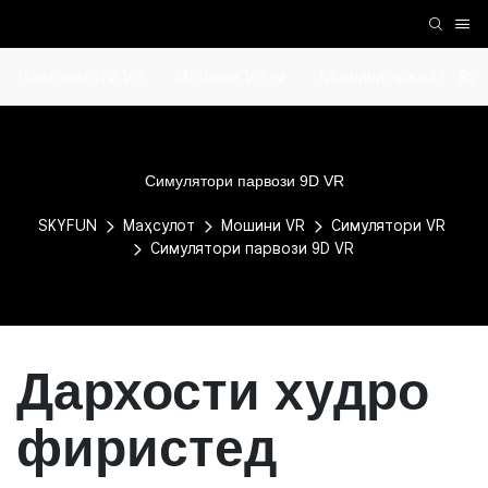
Лавозимоти VR
Мошини VR
Мошини аркада
Симулятори парвози 9D VR
SKYFUN
Маҳсулот
Мошини VR
Симулятори VR
Симулятори парвози 9D VR
Дархости худро
фиристед