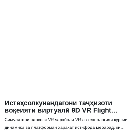
ҷолиби ҳавопаймо. ✅ Мундариҷаи бойи 20 дона бозӣ. ✅
Барои интихоб ва бозӣ кардани бозиҳо аз клавиатура ва муш
истифода баред. ✅ Барои идоракунии ҳаракат аз ҷойстик
истифода баред.
Истеҳсолкунандагони таҷҳизоти
воқеияти виртуалӣ 9D VR Flight
Simulator-SKYFUN
Симулятори парвози VR чархболи VR аз технологияи курсии
динамикӣ ва платформаи ҳаракат истифода мебарад, ки
метавонад траекторияи ҳаракати курсиро дар вақти воқеӣ