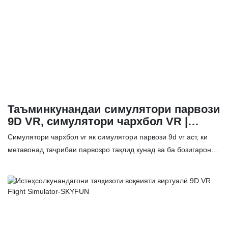
Таъминкунандаи симулятори парвози
9D VR, симулятори чархбол VR |
SKYFUN
Симулятори чархбол vr як симулятори парвози 9d vr аст, ки
метавонад таҷрибаи парвозро тақлид кунад ва ба бозигарон
имкон медиҳад, ки аз эҳсоси парвози воқеӣ дар муҳити воқеии
маҷозӣ лаззат баранд. Бозингарон метавонанд чархболро
барои амалиёти парвоз тавассути дисплейҳои ба сар
насбшуда, дастакҳои парвоз ва дигар таҷҳизот идора кунанд
ва дар айни замон фикру мулоҳизаҳои воқеиро, ба монанди
шамол, садо ва ларзишро эҳсос кунанд. Хусусиятҳо: ✅ Намуди