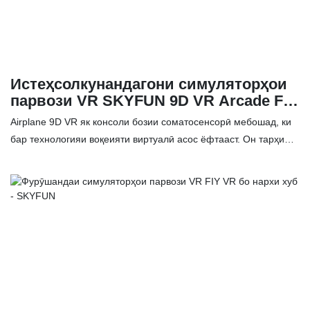
Истеҳсолкунандагони симуляторҳои
парвози VR SKYFUN 9D VR ​Arcade Fly
Airplane
Airplane 9D VR як консоли бозии соматосенсорӣ мебошад, ки
бар технологияи воқеияти виртуалӣ асос ёфтааст. Он тарҳи
пурра пӯшидаи симулятсияи кабинаи ҳавопайморо қабул
мекунад, то ба корбарон таҷрибаи воқеии парвозро пешниҳод
кунад. Тавассути таҷҳизоти VR, ки ба сар насб карда шудааст,
бозигарон метавонанд худро гӯё дар ҳавопаймои воқеӣ эҳсос
кунанд. Тасвирҳои воқеӣ ва эффектҳои садоии ғарқкунанда
бозиро ҷолибтар ва ҳаяҷоновартар мегардонанд.