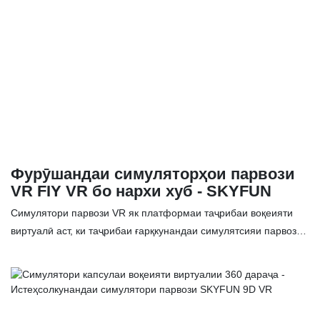
Фурӯшандаи симуляторҳои парвози
VR FIY VR бо нархи хуб - SKYFUN
Симулятори парвози VR як платформаи таҷрибаи воқеияти
виртуалӣ аст, ки таҷрибаи ғарқкунандаи симулятсияи парвозро
фароҳам меорад. Бо истифода аз гӯшмонакҳои VR ва
дастгоҳҳои сахтафзори марбут, корбарон метавонанд ҳаяҷон
ва лаззати парвозро мисли он ки дар муҳити воқеии парвоз
қарор доранд, эҳсос кунанд. Бо идоракунии ултра-ҷавобгӯи