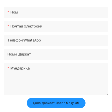
Ном
Почтаи Электронӣ
Телефон/whatsApp
Номи Ширкат
Мундариҷа
Ҳоло Дархост Ирсол Мекунам