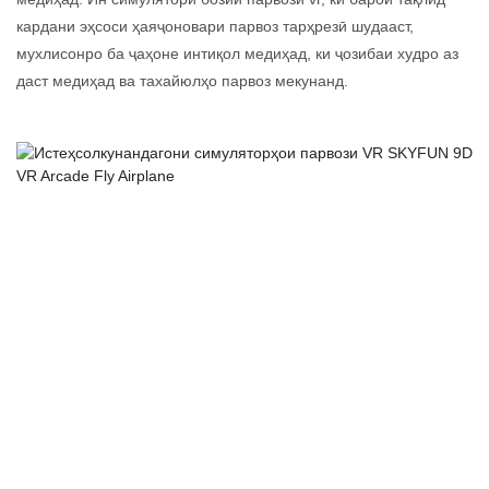
кардани эҳсоси ҳаяҷоновари парвоз тарҳрезӣ шудааст,
мухлисонро ба ҷаҳоне интиқол медиҳад, ки ҷозибаи худро аз
даст медиҳад ва тахайюлҳо парвоз мекунанд.