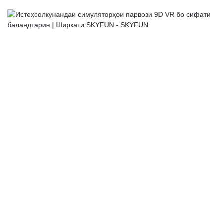
мувофиқи амалиёти корбар ва тағйирот дар саҳнаи виртуалӣ
танзим кунад ва таҷрибаи динамикии парвози воқеиро тақлид
кунад. Истифодабарандагон дар курсиҳои динамикӣ
менишинанд ва таҷрибаи ғарқкунандаи амалҳои гуногуни
парвоз, аз қабили шитоб, болоравӣ, фуруд омадан, гардиш ва
ғайраро ҳангоми парвози чархболи виртуалӣ дар ҳаво эҳсос
мекунанд.