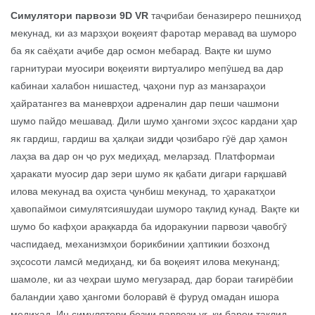
Симулятори парвози 9D VR
таҷрибаи беназиреро пешниҳод
мекунад, ки аз марзҳои воқеият фаротар меравад ва шуморо
ба як саёҳати аҷибе дар осмон мебарад. Вақте ки шумо
гарнитураи муосири воқеияти виртуалиро мепӯшед ва дар
кабинаи халабон нишастед, ҷаҳони пур аз манзараҳои
ҳайратангез ва маневрҳои адреналин дар пеши чашмони
шумо пайдо мешавад. Дили шумо ҳангоми эҳсос кардани ҳар
як гардиш, гардиш ва ҳалқаи зидди ҷозибаро гӯё дар ҳамон
лаҳза ва дар он ҷо рух медиҳад, меларзад. Платформаи
ҳаракати муосир дар зери шумо як қабати дигари ғарқшавӣ
илова мекунад ва оҳиста ҷунбиш мекунад, то ҳаракатҳои
ҳавопаймои симулятсияшудаи шуморо тақлид кунад. Вақте ки
шумо бо кафҳои арақкарда ба идоракунии парвози ҷавобгӯ
часпидаед, механизмҳои борикбинии ҳаптикии бозхонд
эҳсосоти ламсӣ медиҳанд, ки ба воқеият илова мекунанд;
шамоле, ки аз чеҳраи шумо мегузарад, дар бораи тағирёбии
баландии ҳаво ҳангоми болоравӣ ё фуруд омадан ишора
медиҳад. Ин симулятори бозии парвози vr, ки барои тақлид