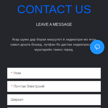
муассир.
CONTACT US
LEAVE A MESSAGE
Агар шумо дар бораи маҳсулот ё хидматҳои мо ягон
савол дошта бошед, лутфан бо дастаи хидматрасонии
муштариён тамос гиред.
Ном
Почтаи Электронӣ
Ширкат