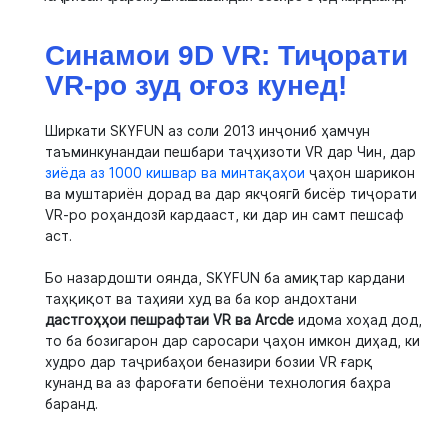
Синамои 9D VR: Тиҷорати
VR-ро зуд оғоз кунед!
Ширкати SKYFUN аз соли 2013 инҷониб ҳамчун
таъминкунандаи пешбари таҷҳизоти VR дар Чин, дар
зиёда аз 1000 кишвар ва минтақаҳои
ҷаҳон шарикон
ва муштариён дорад ва дар якҷоягӣ бисёр тиҷорати
VR-ро роҳандозӣ кардааст, ки дар ин самт пешсаф
аст.
Бо назардошти оянда, SKYFUN ба амиқтар кардани
таҳқиқот ва таҳияи худ ва ба кор андохтани
дастгоҳҳои пешрафтаи VR ва Arcde
идома хоҳад дод,
то ба бозигарон дар саросари ҷаҳон имкон диҳад, ки
худро дар таҷрибаҳои беназири бозии VR ғарқ
кунанд ва аз фароғати бепоёни технология баҳра
баранд.