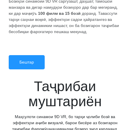
Бозиҳои синамоии 9D VR саргузашт, даҳшат, тамошои
манзара ва дигар намудҳои бозиҳоро дар бар мегиранд,
ки дар маҷмӯъ
100 филм ва 15 бозӣ
доранд. Тавассути
тарҳи саҳнаи воқеӣ, эффектҳои садои ҳайратангез ва
эффектҳои динамикии нишаст, он ба бозигарон таҷрибаи
бесобиқаи фароғатиро пешкаш мекунад.
Бештар
Таҷрибаи
муштариён
Маҳсулоти синамои 9D VR, бо тарҳи ҷолиби бозӣ ва
эффектҳои аҷиби визуалӣ, барои бисёре аз бозигарон
таҷрибаи фаромӯшнашавандаи бозиро эҷод кардаанд.