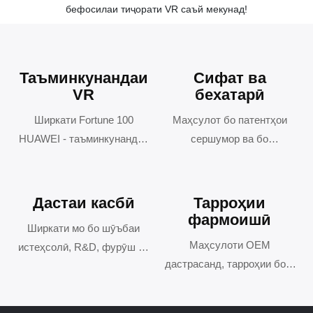
бефосилаи тиҷорати VR саъй мекунад!
Таъминкунандаи
Сифат ва
VR
бехатарӣ
Ширкати Fortune 100
Маҳсулот бо патентҳои
HUAWEI - таъминкунандаи
сершумор ва бо
беназири VR.
сертификати CE, ROHS.
Дастаи касбӣ
Тарроҳии
фармоишӣ
Ширкати мо бо шӯъбаи
Маҳсулоти OEM
истеҳсолӣ, R&D, фурӯш ва
дастрасанд, тарроҳии боғи
хидматрасонии касбӣ
фароғатии VR, таъминоти
нақшаҳои фоидаовари