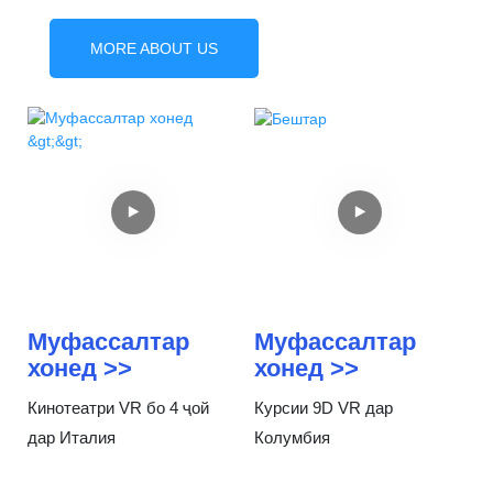
MORE ABOUT US
Муфассалтар
Муфассалтар
хонед >>
хонед >>
Кинотеатри VR бо 4 ҷой
Курсии 9D VR дар
дар Италия
Колумбия