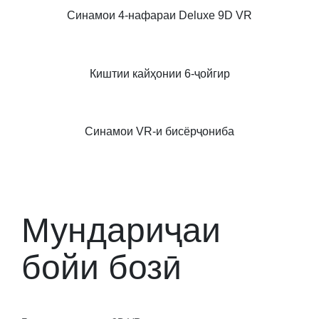
Синамои 4-нафараи Deluxe 9D VR
Киштии кайҳонии 6-ҷойгир
Синамои VR-и бисёрҷониба
Мундариҷаи
бойи бозӣ