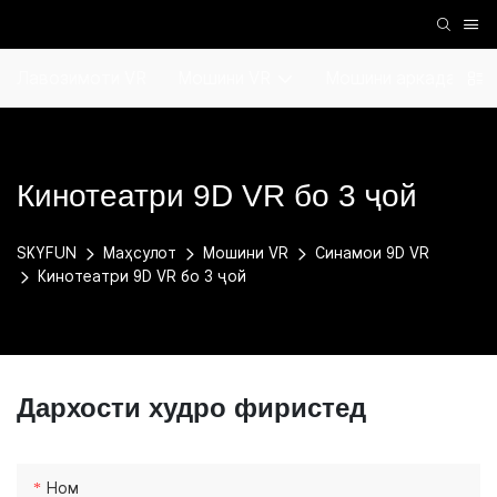
Лавозимоти VR
Мошини VR
Мошини аркада
Кинотеатри 9D VR бо 3 ҷой
SKYFUN
Маҳсулот
Мошини VR
Синамои 9D VR
Кинотеатри 9D VR бо 3 ҷой
Дархости худро фиристед
Ном