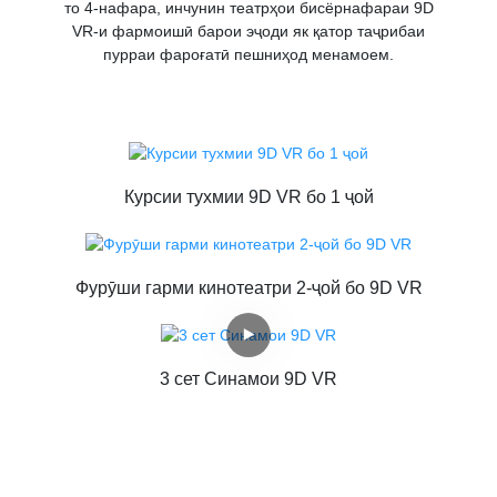
то 4-нафара, инчунин театрҳои бисёрнафараи 9D
VR-и фармоишӣ барои эҷоди як қатор таҷрибаи
пурраи фароғатӣ пешниҳод менамоем.
Курсии тухмии 9D VR бо 1 ҷой
Фурӯши гарми кинотеатри 2-ҷой бо 9D VR
3 сет Синамои 9D VR