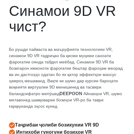
Синамои 9D VR
аудиовизуалиро эҳсос кунед. Ҳар як курсии Синамои 9D VR бо
гарнитураи касбии VR ва курсиҳои бароҳат муҷаҳҳаз шудааст,
то шумо ҳангоми тамошои филм аз беҳтарин роҳатӣ баҳра
чист?
баред. Дар айни замон, курсиҳои динамикӣ метавонанд кунҷ
ва ларзишро дар вақти воқеӣ мувофиқи сюжети филм танзим
кунанд, ки ба шумо имкон медиҳад, ки ҳар як амал ва саҳнаро
Бо рушди пайваста ва маъруфияти технологияи VR,
воқеӣтар эҳсос кунед. Синамои 9D VR бо 3 ҷой на танҳо барои
синамои 9D VR тадриҷан ба қисми муҳими саноати
тамошои шахсӣ, балки барои мубодила бо оила ва дӯстон низ
фароғатии оянда табдил меёбад. Синамои 9D VR ба
мувофиқ аст. Шумо метавонед хешовандон ва дӯстони худро
бозигарон имконоти фароғатии бештар фароҳам меорад
даъват кунед, ки якҷоя ба ин ҷаҳони виртуалӣ ворид шаванд,
ва ин дастгоҳҳо одатан бо як қатор эффектҳои махсус
то якҷоя ҳаяҷон ва фароғатро
ҳамроҳ мешаванд. Вақте ки шумо дар курсии бароҳати
воқеияти виртуалии 9D менишинед ва тасвири
DEEPOON
баландсифатро мепӯшед
Айнакҳои VR, шумо
метавонед шавқоварии бозиҳои VR-ро ба таври
ғарқкунанда эҳсос кунед.
Таҷрибаи ҷолиби бозикунии VR 9D
Интихоби гуногуни бозиҳои VR