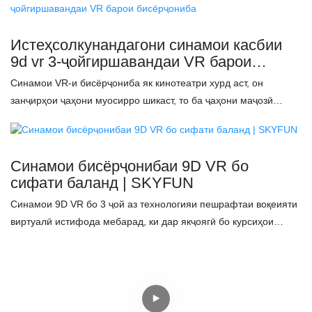
Истеҳсолкунандагони синамои касбии
9d vr 3-ҷойгиршавандаи VR барои
бисёрҷониба
Синамои VR-и бисёрҷониба як кинотеатри хурд аст, он
занҷирҳои ҷаҳони муосирро шикаст, то ба ҷаҳони маҷозӣ
равзана фароҳам оварад. Корхонаи истеҳсоли VR метавонад
кинотеатрҳои VR-и 3-нафара, 4-нафара ва дигар
кинотеатрҳои VR-и бисёрҷонибаро пешниҳод кунад ва
Синамои бисёрҷонибаи 9D VR бо
филмҳои VR, аз қабили таълимӣ, саргузаштӣ, муошират ва
сифати баланд | SKYFUN
боғи фароғатӣ метавонанд илова карда шаванд. Хусусиятҳо:
Синамои 9D VR бо 3 ҷой аз технологияи пешрафтаи воқеияти
✅ Курсиҳои динамикӣ бо пеш, қафо, чап ва рост, воқеӣтар. ✅
виртуалӣ истифода мебарад, ки дар якҷоягӣ бо курсиҳои
Экрани ламсии 22 ё 42 дюймӣ кори осонтар. ✅ Мундариҷаи
динамикӣ, садои атроф ва сифати тасвири баландсифат ба
бой бо зиёда аз 100 интихоб. ✅ Дастгирии 3 нафар барои бозӣ
шумо доираи васеи таҷрибаи фарогирро фароҳам меорад.
дар як вақт.
Новобаста аз он ки ин як саёҳати ҳаяҷоновар, ҷаҳони
афсонавӣ ё омӯхтани технологияи оянда аст, шумо метавонед
худро гӯё дар он ҳастед ва зиёфати бесобиқаи