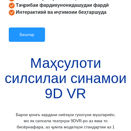
Таҷрибаи фардикунонидашудаи фардӣ
Интерактивӣ ва иҷтимоии беҳтаршуда
Бештар
Маҳсулоти
силсилаи синамои
9D VR
Барои қонеъ кардани ниёзҳои гуногуни муштариён,
мо як силсила театрҳои 9DVR-ро аз якка то
бисёрнафара, аз ҷумла моделҳои стандартии аз 1