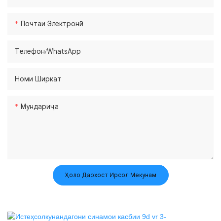
Почтаи Электронӣ
Телефон/whatsApp
Номи Ширкат
Мундариҷа
Ҳоло Дархост Ирсол Мекунам