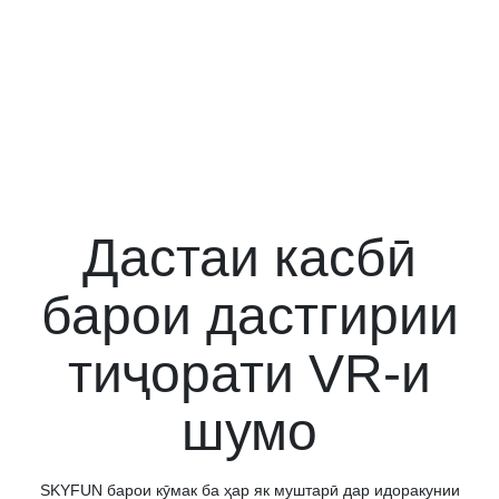
Дастаи касбӣ
барои дастгирии
тиҷорати VR-и
шумо
SKYFUN барои кӯмак ба ҳар як муштарӣ дар идоракунии