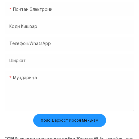
Почтаи Электронӣ
Коди Кишвар
Телефон/WhatsApp
Ширкат
Мундариҷа
Ҳоло Дархост Ирсол Мекунам
С
KYFUN
як
истеҳсолкунандаи касбии 10-солаи VR
бо таҷрибаи амиқ