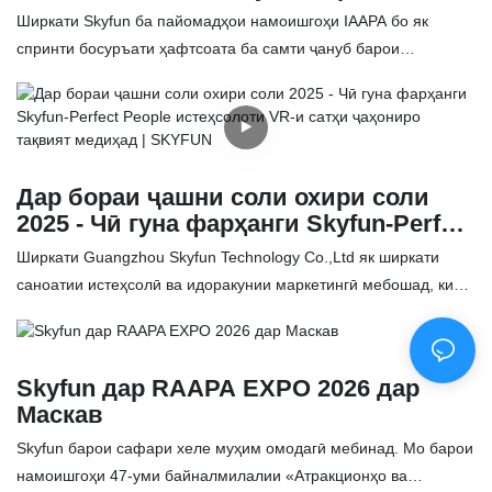
ройгон аз ҷониби Skyfun
Ширкати Skyfun ба пайомадҳои намоишгоҳи IAAPA бо як
спринти босуръати ҳафтсоата ба самти ҷануб барои
дастгирии Crazy Skates дар Каролинаи Ҷанубӣ дар мавсими
авҷи идҳо посух дод. Он чизе, ки дар пасманзари
бесарусомони намоишгоҳ оғоз мешавад, ба як амалиёти
саҳроӣ табдил меёбад: интиқол, насб ва танзими як қатор
бозигарони сатҳи баланд - аз ҷумла VR-и 720°, системаи VR-и
Дар бораи ҷашни соли охири соли
дугонаи 360°, симулятори пойгаи 3-экранӣ, бозиҳои аркада ва
2025 - Чӣ гуна фарҳанги Skyfun-Perfect
мошинҳои чангол. Бо вуҷуди хастагӣ, техникҳои Skyfun
People истеҳсолоти VR-и сатҳи
Ширкати Guangzhou Skyfun Technology Co.,Ltd як ширкати
санҷишҳои дақиқи сахтафзор, такмили нармафзор ва омӯзиши
ҷаҳониро тақвият медиҳад | SKYFUN
саноатии истеҳсолӣ ва идоракунии маркетингӣ мебошад, ки
дар макон анҷом медиҳанд, то кушодани ҳамвор ва
дар шаҳри Гуанчжоу - бузургтарин пойгоҳи истеҳсоли
боэътимодро таъмин кунанд. Ин сабти хидматрасонӣ як
мошинҳои бозӣ дар Чин - тахассус дорад. Дар соли 2013,
ахлоқи ба муштарӣ нигаронидашуда ва эътимоднокро таъкид
дастаи Skyfun ба мошинҳои бозиҳои видеоӣ, тарроҳӣ ва
мекунад, ки дар он шарикии дарозмуддат ва некии ҷомеа
Skyfun дар RAAPA EXPO 2026 дар
идоракунии ҳалли боғҳои фароғатӣ тамаркуз карда буд. Мо аз
нисбат ба пардохтҳои таъмири фаврӣ афзалият дорад .
Маскав
соли 2015 ба технологияи VR табдил ёфтем, таҷҳизоти
Skyfun барои сафари хеле муҳим омодагӣ мебинад. Мо барои
воқеияти виртуалӣ, бозиҳои VR-ро таҳия кардем, ки
намоишгоҳи 47-уми байналмилалии «Атракционҳо ва
метавонанд ба талаботи боғҳои фароғатӣ ва саноати маркази