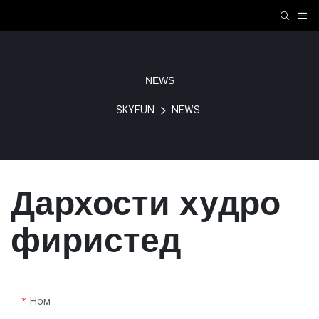
NEWS
SKYFUN
NEWS
Дархости худро
фиристед
Ном