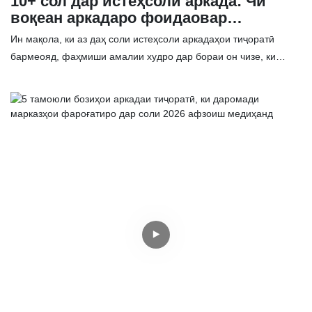
10+ сол дар истеҳсоли аркада: Чӣ
воқеан аркадаро фоидаовар
мегардонад
Ин мақола, ки аз даҳ соли истеҳсоли аркадаҳои тиҷоратӣ
бармеояд, фаҳмиши амалии худро дар бораи он чизе, ки
воқеан фоидаоварии аркадаҳоро ба вуҷуд меорад, мубодила
мекунад. Бифаҳмед, ки чаро сахтафзори боэътимод,
ҷойгиркунии стратегии ошёна ва таҷрибаҳои муштараки
ҷисмонӣ на танҳо пайгирии тамоюлҳои охирини технологӣ,
балки муҳимтаранд.