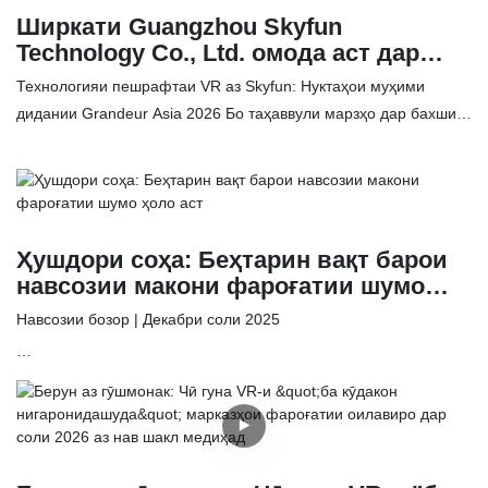
Ширкати Guangzhou Skyfun
силсилаи маҳсулоти мустақиман аз корхона истеҳсолшударо,
Technology Co., Ltd. омода аст дар
ки барои устуворӣ ва фоиданокии ҳадди аксар тарҳрезӣ
Намоишгоҳи фароғат ва
шудаанд, муаррифӣ мекунем.
Технологияи пешрафтаи VR аз Skyfun: Нуктаҳои муҳими
аттраксионҳои Grandeur Asia 2026
дидании Grandeur Asia 2026 Бо таҳаввули марзҳо дар бахши
ширкат кунад.
фароғат, Skyfun Technology дар ин самт пешсаф аст. Мо аз
пешниҳоди охирин портфели навовариҳои фароғатии
фароғатии худ ба намоишгоҳи Grandeur Asia Amusement &
Attractions Expo 2026 хурсандем. Аз 10 то 12 май дар Маҷмааи
Намоишгоҳи Воридот ва Содироти Чин дар Гуанчжоу ба мо
Ҳушдори соҳа: Беҳтарин вақт барои
ҳамроҳ шавед, то бифаҳмед, ки чӣ гуна технологияи
навсозии макони фароғатии шумо
пешқадами мо метавонад фоидаоварӣ ва арзиши фароғатии
ҳоло аст
Навсозии бозор | Декабри соли 2025
макони шуморо баланд бардорад.
Дар ҳоле ки бахшҳои фароғатӣ ва чаканафурӯшии ҷаҳонӣ
барои соли молиявии 2026 омодагӣ мебинанд, операторони
ботаҷриба роҳҳои ба ҳадди аксар расонидани буҷаи семоҳаи
аввали худро меҷӯянд. Тамоюли кунунӣ дар Марказҳои