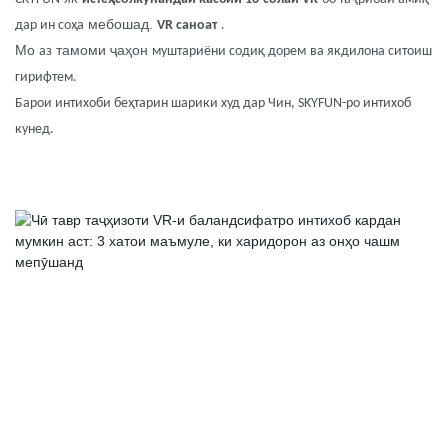
мебошад.
дар ин соҳа
VR
саноат
.
Мо
тамоми ҷаҳон
аз
муштариёни содиқ дорем
ва якдилона ситоиш
гирифтем.
Барои интихоби беҳтарин шарики худ дар Чин, SKYFUN-ро интихоб
кунед.