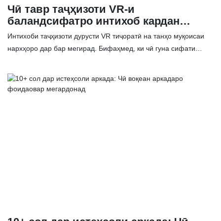
Чӣ тавр таҷҳизоти VR-и
баландсифатро интихоб кардан
мумкин аст: 3 хатои маъмуле, ки
Интихоби таҷҳизоти дурусти VR тиҷоратӣ на танҳо муқоисаи
харидорон аз онҳо чашм мепӯшанд
нархҳоро дар бар мегирад. Бифаҳмед, ки чӣ гуна сифати
таҷҳизот, гардиши муштариён, хидматрасонии пас аз фурӯш
ва дастгирии қисмҳои эҳтиётӣ метавонанд ба ROI
дарозмуддати аркадаҳои VR ё макони фароғатии шумо таъсир
расонанд.