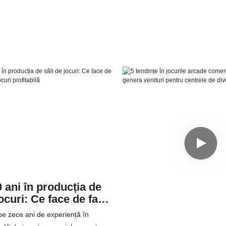
 ani în producția de
jocuri: Ce face de fapt
e jocuri profitabilă
e zece ani de experiență în