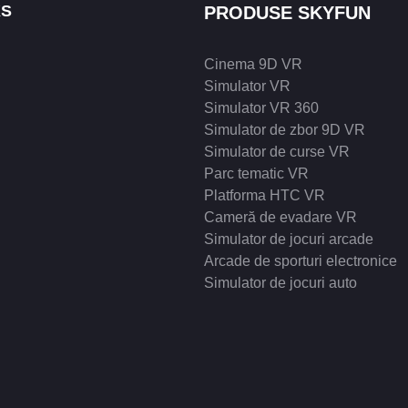
KS
PRODUSE SKYFUN
hardware-ului, rafinamente softwa
n luna decembrie.
la fața locului pentru a asigura 
și fiabilă. Această evidență a serv
Cinema 9D VR
un etos centrat pe client, bazat 
Simulator VR
care parteneriatele pe termen lu
Simulator VR 360
Simulator de zbor 9D VR
comunității au prioritate față de 
Simulator de curse VR
reparații imediate .
Parc tematic VR
Platforma HTC VR
Cameră de evadare VR
Simulator de jocuri arcade
Arcade de sporturi electronice
Simulator de jocuri auto