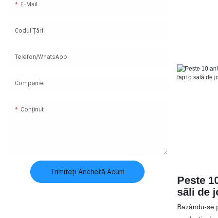
E-Mail
Codul Țării
Telefon/WhatsApp
Companie
Conţinut
Trimiteți Anchetă Acum
Peste 10
săli de 
o sală d
Bazându-se p