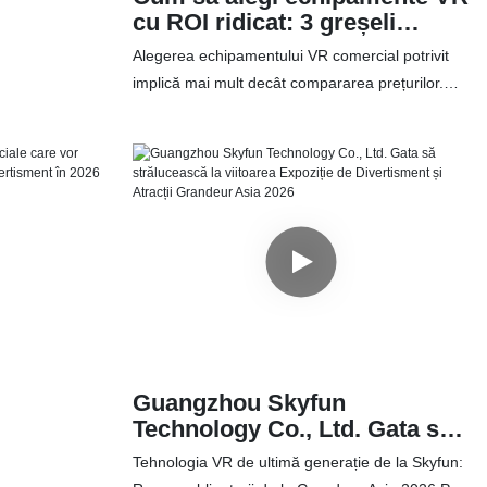
cu ROI ridicat: 3 greșeli
frecvente pe care
Alegerea echipamentului VR comercial potrivit
cumpărătorii le trec cu
implică mai mult decât compararea prețurilor.
vederea
Aflați cum calitatea echipamentelor, rata de
rotație a clienților, serviciul post-vânzare și
asistența pentru piesele de schimb pot afecta
rentabilitatea investiției pe termen lung a sălii
dvs. de jocuri VR sau a locației de divertisment.
Guangzhou Skyfun
Technology Co., Ltd. Gata să
strălucească la viitoarea
Tehnologia VR de ultimă generație de la Skyfun:
Expoziție de Divertisment și