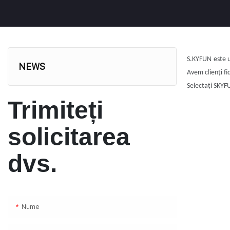
S.
KYFUN
este 
NEWS
Avem clienți fid
Selectați SKYF
Trimiteți
solicitarea
dvs.
Nume