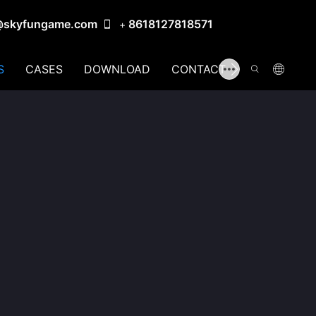
@skyfungame.com
8618127818571
+
S
CASES
DOWNLOAD
CONTACT US