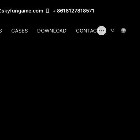
@skyfungame.com
8618127818571
+
S
CASES
DOWNLOAD
CONTACT US