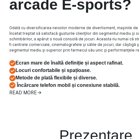
arcade E-sports?
Odată cu diversificarea nevoilor moderne de divertisment, mașinile de 
încetat treptat să satisfacă gusturile clienților din segmentul mediu și s
schimbărilor, a apărut o nouă consolă de jocuri. Aceasta nu numai că st
fi centrele comerciale, cinematografele și sălile de jocuri, dar câștigă ș
segmentul mediu și superior prin farmecul său unic și performanțele r
Ecran mare de înaltă definiție și aspect rafinat.
Locuri confortabile și spațioase.
Metode de plată flexibile și diverse.
Încărcare telefon mobil și conexiune stabilă.
READ MORE→
Prezentare