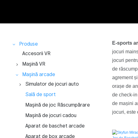
E-sports a
Produse
jocuri main
Accesorii VR
jocuri pentru
Mașină VR
de răscumpă
Cinema 9D VR
Mașină arcade
agrement și
Cinema VR 9D cu 1 loc
Simulator VR
Simulator de jocuri auto
orașe de ani
Cinema VR 9D cu 2 locuri
Simulator VR 360
Simulator de curse cu 3
Parc tematic VR
Sală de sport
de check-in 
Dof
de mașini ar
Cinema VR 9D cu 3 locuri
Simulator de curse VR
Platforma HTC VR
Mașină de joc Răscumpărare
Simulator de curse cu 4
jocuri, este
Cinema VR 9D cu 4 locuri
Simulator de zbor 9D VR
Cameră de evadare VR
Mașină de jocuri cadou
Dof
Simulator de vibrații VR
Arena VR
Aparat de baschet arcade
Simulator de curse cu 6
Simulator de călărie VR
Simulator AR VR
Aparat de box arcade
Dof