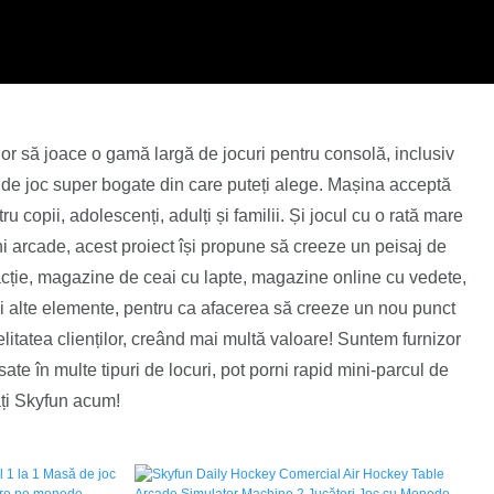
ilor să joace o gamă largă de jocuri pentru consolă, inclusiv
joc super bogate din care puteți alege. Mașina acceptă
ru copii, adolescenți, adulți și familii. Și jocul cu o rată mare
i arcade, acest proiect își propune să creeze un peisaj de
acție, magazine de ceai cu lapte, magazine online cu vedete,
 și alte elemente, pentru ca afacerea să creeze un nou punct
elitatea clienților, creând mai multă valoare! Suntem furnizor
te în multe tipuri de locuri, pot porni rapid mini-parcul de
ați Skyfun acum!