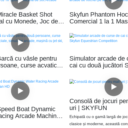
iracle Basket Shot
Skyfun Phantom Hoc
al cu Monede, Joc de
Comercial 1 la 1 Mas
cu Tir Sportiv, Mașină
arcade de hochei pe 
Arcade
funcționare pe mone
arcă cu vâsle pentru
Simulator arcade de 
soane, curse acvatice
cai cu două jucători 
le, simulator arcade,
Equestrian Competit
 jet ski, joc cu
Consolă de jocuri pen
uri | SKYFUN
peed ​​Boat Dynamic
acing Arcade Machine
Echipată cu o gamă largă de joc
n HD
clasice și moderne, această cons