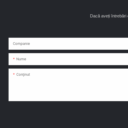
Dacă aveți întrebări 
Companie
Nume
Conţinut