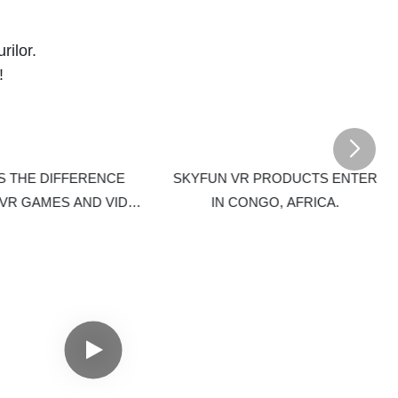
 jocuri de înaltă
răscumpărare ✅ Poate fi plasat în diverse locuri,
fără personal cu
centre comerciale, hoteluri, cinematografe și așa
rilor.
onede, bancnote
mai departe ✅ Ambalaj detașabil pentru a
!
ferite grupe de
economisi costurile de transport
dicată și o rată
i plasat în
 hoteluri,
te ✅ Ambalaj
S THE DIFFERENCE
SKYFUN VR PRODUCTS ENTER
turi
VR GAMES AND VIDEO
IN CONGO, AFRICA.
GAMES?