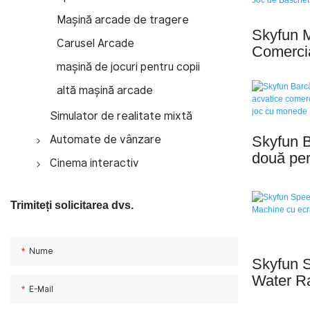
Simulator de dans VR
Mașină VR pentru copii
Mașină arcade de tragere
Simulator de curse cu
Skyfun M
rotație la 360° și 3 niveluri
Simulator de schi VR
Carusel Arcade
Comerci
de libertate
Simulator interactiv de
Baschet 
mașină de jocuri pentru copii
trageri VR
de Joc 
altă mașină arcade
Motocicletă VR
Simulator de realitate mixtă
Bicicletă VR
Automate de vânzare
Skyfun B
două per
Automate de popcorn
Cinema interactiv
comercia
Automate de vată de zahăr
Cinema Orbit
mașină cu
Trimiteți solicitarea dvs.
monede
Automate de vânzare DIY
Cinema 5D
pentru huse de telefon
Cinema Zburător
Nume
Cinematograful din Bermuda
Skyfun S
Water R
E-Mail
cu ecra