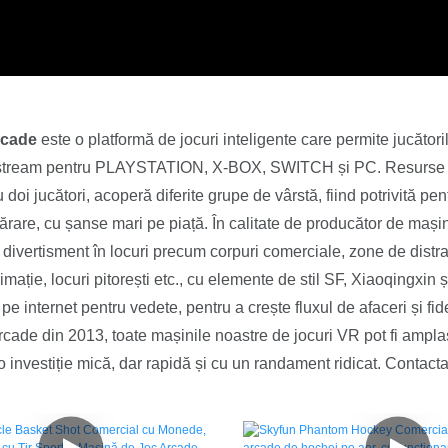
rcade
este o platformă de jocuri inteligente care permite jucător
stream pentru PLAYSTATION, X-BOX, SWITCH și PC. Resurse de 
 doi jucători, acoperă diferite grupe de vârstă, fiind potrivită pent
rare, cu șanse mari pe piață. În calitate de producător de mașin
 divertisment în locuri precum corpuri comerciale, zone de distr
mație, locuri pitorești etc., cu elemente de stil SF, Xiaoqingxin
pe internet pentru vedete, pentru a crește fluxul de afaceri și fid
cade din 2013, toate mașinile noastre de jocuri VR pot fi amplasa
 o investiție mică, dar rapidă și cu un randament ridicat. Contact