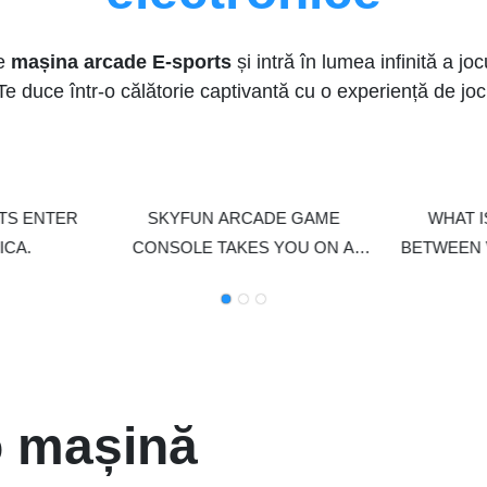
a jocului.
Caracteristici: ✅ Are peste 60 de
definiție ✅ Suportă self-service 
e
mașina arcade E-sports
și intră în lumea infinită a jocu
sistem de plată care acceptă m
Te duce într-o călătorie captivantă cu o experiență de joc
și carduri de credit ✅ Acoperă di
vârstă, iar jocul are o aderență ri
mare de răscumpărare ✅ Poate f
diverse locuri, centre comerciale,
cinematografe și așa mai depar
TS ENTER
SKYFUN ARCADE GAME
WHAT I
detașabil pentru a economisi cos
ICA.
CONSOLE TAKES YOU ON A
BETWEEN 
NOSTALGIC JOURNEY
o mașină