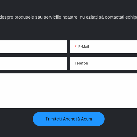
despre produsele sau serviciile noastre, nu ezitați să contactați echipa
E-Mail
Telefon
Trimiteți Anchetă Acum