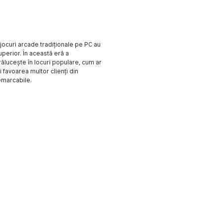
jocuri arcade tradiționale pe PC au
uperior. În această eră a
rălucește în locuri populare, cum ar
i favoarea multor clienți din
emarcabile.