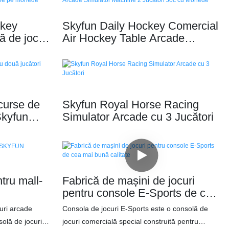
key
Skyfun Daily Hockey Comercial
ă de joc
Air Hockey Table Arcade
aer, cu
Simulator Machine 2 Jucători
de
Joc cu Monede
curse de
Skyfun Royal Horse Racing
Skyfun
Simulator Arcade cu 3 Jucători
ion
tru mall-
Fabrică de mașini de jocuri
pentru console E-Sports de cea
mai bună calitate
uri arcade
Consola de jocuri E-Sports este o consolă de
olă de jocuri
jocuri comercială special construită pentru