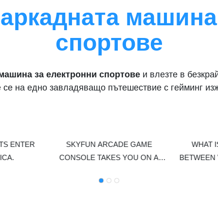
аркадната машина
икален, с разнообразие от
да се потопят в света на играт
и функции: зареждане, гласови
време, тя поддържа много игр
грата има висок вискозитет, висок
битки, за да подобри забавлен
спортове
обратно изкупуване и бърза
ст на инвестицията ✅ Покрива
от хора, подходяща за различни
машина за електронни спортове
и влезте в безкра
групи
 се на едно завладяващо пътешествие с гейминг из
TS ENTER
SKYFUN ARCADE GAME
WHAT I
ICA.
CONSOLE TAKES YOU ON A
BETWEEN 
NOSTALGIC JOURNEY