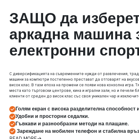
ЗАЩО да избере
аркадна машина 
електронни спор
С диверсификацията на съвременните нужди от развлечения, тра
машини за компютри постепенно престават да отговарят на вкусо
висок клас. В тази епоха на промени се появи нова конзолна игра. 
места като търговски центрове, кина и игрални зали, но и печели
клиенти от среден до висок клас със своя уникален чар и изключи
Голям екран с висока разделителна способност 
Удобни и просторни седалки.
Гъвкави и разнообразни методи на плащане.
Зареждане на мобилен телефон и стабилна връз
READ MORE→