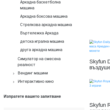
VR симулатор на
на свобода
Аркадна баскетболна
Детска VR машина
вибрации
състезателен симулатор
машина
VR симулатор за езда на
Аркадна боксова машина
кон
Стрелкова аркадна машина
VR симулатор за танци
Въртележка Аркада
VR симулатор за ски
детска игрална машина
Интерактивен VR
друга аркадна машина
симулатор за стрелба
Симулатор на смесена
VR мотоциклет
Skyfun 
реалност
въздуше
VR велосипед
Аркаде
Вендинг машини
за 2 игр
Автомати за пуканки
Интерактивно кино
Автомати за захарен памук
Кино Орбит
Изпратете вашето запитване
Вендинг машини „Направи
5D кино
си сам“ за калъфи за
Skyfun R
Летящо кино
телефон