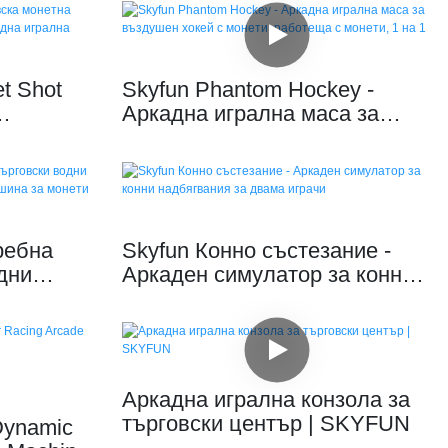
et Shot
Skyfun Phantom Hockey -
Аркадна игрална маса за
а Спортна
въздушен хокей с монети,
ашина
работеща с монети, 1 на 1
ребна
Skyfun Конно състезание -
дни
Аркаден симулатор за конни
н
надбягвания за двама играчи
за монети
Аркадна игрална конзола за
търговски център | SKYFUN
 Dynamic