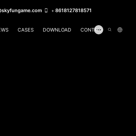
@skyfungame.com
8618127818571
+
EWS
CASES
DOWNLOAD
CONTACT US