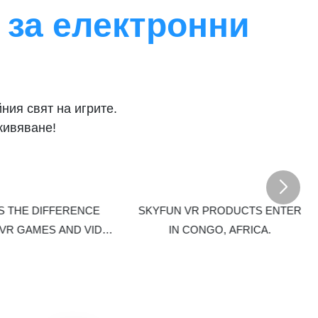
симулация на откат на огнестрелно оръжие за
 за електронни
а. В същото
инвестиране на игрови монети можете лесно
по-голямо потапяне
ачи онлайн
да изберете любимата си аркадна игра и да
ието от играта.
се насладите на 80 вълнуващи игрови
съдържания, за да отговорите на нуждите на
различните играчи. Характеристики: ✅ Има
над 60 игри с висока разделителна способност
йния свят на игрите.
✅ Поддържа безпилотно самообслужване с
живяване!
платежна система, която приема монети,
банкноти и кредитни карти ✅ Покрива
различни възрастови групи и играта има
висока степен на лепкавост и висок процент
на обратно изкупуване ✅ Може да се постави
S THE DIFFERENCE
SKYFUN VR PRODUCTS ENTER
на различни места, като търговски центрове,
VR GAMES AND VIDEO
IN CONGO, AFRICA.
хотели, кино и т.н. ✅ Отделяща се опаковка за
GAMES?
спестяване на разходи за доста