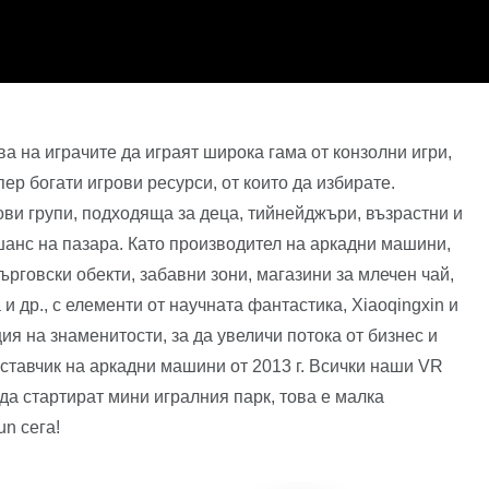
а на играчите да играят широка гама от конзолни игри,
 богати игрови ресурси, от които да избирате.
ви групи, подходяща за деца, тийнейджъри, възрастни и
шанс на пазара. Като производител на аркадни машини,
ърговски обекти, забавни зони, магазини за млечен чай,
 др., с елементи от научната фантастика, Xiaoqingxin и
ия на знаменитости, за да увеличи потока от бизнес и
оставчик на аркадни машини от 2013 г. Всички наши VR
да стартират мини игралния парк, това е малка
n сега!