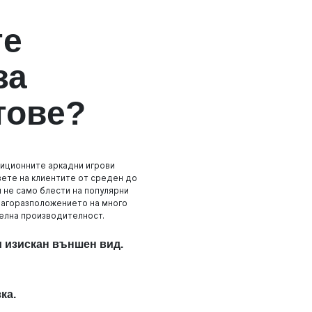
те
за
тове?
диционните аркадни игрови
вете на клиентите от среден до
Тя не само блести на популярни
 благоразположението на много
телна производителност.
и изискан външен вид.
ка.