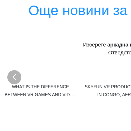
Още новини за
кутията е ун
допълнителн
указания ✅ И
процент на 
възвръщаемо
широк кръг 
Изберете
аркадна 
възрастови 
Отведете
WHAT IS THE DIFFERENCE
SKYFUN VR PRODUC
BETWEEN VR GAMES AND VIDEO
IN CONGO, AFR
GAMES?