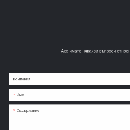
Ако имате някакви въпроси относн
Компания
Име
Съдържание