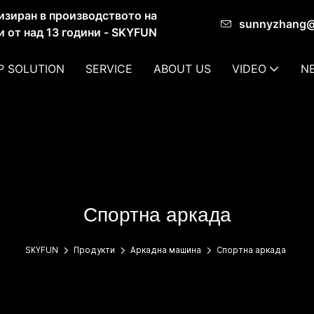
изиран в производството на
sunnyzhang
и от над 13 години - SKYFUN
P SOLUTION
SERVICE
ABOUT US
VIDEO
N
Спортна аркада
SKYFUN
Продукти
Аркадна машина
Спортна аркада