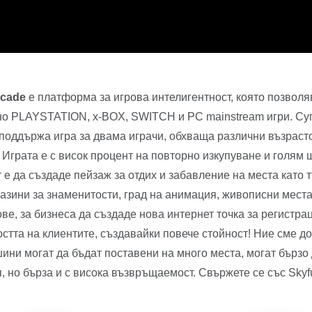
rcade
е платформа за игрова интелигентност, която позволяв
о PLAYSTATION, x-BOX, SWITCH и PC mainstream игри. Супер
оддържа игра за двама играчи, обхваща различни възрасто
 Играта е с висок процент на повторно изкупуване и голям 
т е да създаде пейзаж за отдих и забавление на места като т
азини за знаменитости, град на анимация, живописни места и
ове, за бизнеса да създаде нова интернет точка за регистрац
стта на клиентите, създавайки повече стойност! Ние сме д
ини могат да бъдат поставени на много места, могат бързо 
, но бърза и с висока възвръщаемост. Свържете се със Skyfu