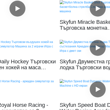
Skyfun Miracle Bask
Търговска монетна
баскетболна стрелб
аркадна игрална м
Daily Hockey Търговски
Skyfun Двуместна г
н хокей на маса
лодка Търговски во
н симулатор Машина
състезания Аркаде
ачи Игра с монети
симулатор Машина 
Игра с джет ски
oyal Horse Racing -
Skyfun Speed ​​Boat