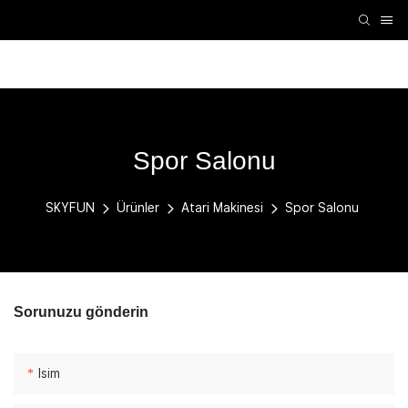
VR Aksesuarları
VR Makinesi
Atari Makinesi
K
Spor Salonu
SKYFUN
Ürünler
Atari Makinesi
Spor Salonu
Sorunuzu gönderin
Isim