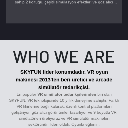
sahip 2 koltuğu, çeşitli simülasyon efektleri ve göz alıcı
görünümüyle VR parklarında çok popüler bir VR cihazıdır.
WHO WE ARE
SKYFUN lider konumdadır.
VR oyun
makinesi
2013'ten beri üretici ve arcade
simülatör tedarikçisi.
En popüler
VR simülatör tedarikçilerinden
biri olan
SKYFUN, VR teknolojisinde 10 yıllık deneyime sahiptir. Farklı
VR fikirlerine bağlı kalarak, özenli kontrol platformları
geliştiriyor, göz alıcı görünümler tasarlıyor ve 9 boyutlu VR
simülatörleri üretiyoruz ve VR simülatör makineleri
sektörünün lideri olduk. Oyunla eğlenin.