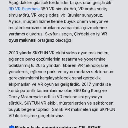
Aşağıdakiler gibi sektörde lider birçok ürün geliştirdik:
9D VR Sineması
360 VR simülatörü, VR araba sürüş
simülatörü, VR kaçış odası vb. ürünler sunuyoruz.
Ayrıca, müşteri hizmetlerine büyük önem veriyor ve
müşterilerimizin sorunlarını zamanında çözmelerine
yardımcı oluyoruz. Skyfun'ı seçin, Çin'deki en iyi
VR
oyun makinesi
ortağınız olacağız!
2013 yılında SKYFUN VR ekibi video oyun makineleri,
eğlence parkı çözümlerinin tasarımı ve yönetimine
odaklanmıştı. 2015 yılından itibaren VR teknolojisine
yönelerek, eğlence parkı ve oyun merkezi sektörünün
gereksinimlerini karşılayabilecek sanal gerçeklik
ekipmanları ve VR oyunları geliştirdik. 2017 yılında ise
kendi patentli tasarımlarımız olan 360 King Kong ve
Crazy Motorcycle adlı iki VR makinesini piyasaya
sürdük. SKYFUN VR ekibi, müşterilerden ve sektörden
büyük beğeni topladı. Satılık VR makineleri için SKYFUN
VR ile iletişime geçebilirsiniz.
Birden fazla patente sahip ve CE, ROHS