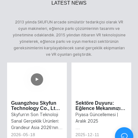
LATEST NEWS
2013 yılında SKUFUN arcade simülatör tedarikçisi olarak VR
oyun makineleri, eğlence parkı çözümlerinin tasarımı ve
yönetimine odaklandık. 2015 yılından itibaren VR teknolojisine
yönelerek, eğlence parkı ve oyun merkezi sektörünün
gereksinimlerini karşılayabilecek sanal gerçeklik ekipmanları
ve VR oyunları geliştirdik.
Guangzhou Skyfun
Sektöre Duyuru:
Technology Co., Ltd.,
Eğlence Mekanınızı
2026 Grandeur Asia
Yenilemek İçin En İyi
Skyfun'ın Son Teknoloji
Piyasa Güncellemesi |
Eğlence ve
Zaman Şimdi
Sanal Gerçeklik Ürünleri:
Aralık 2025
Atraksiyon Fuarı'nda
Grandeur Asia 2026'nın
parlamaya hazır.
Mutlaka Görülmesi
2026
05
18
2025
12
11