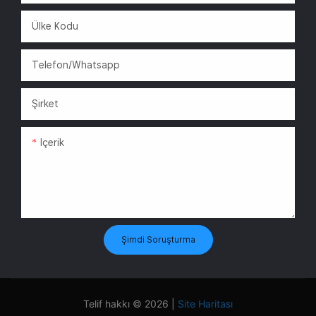
2026 Yıl Sonu Etkinliğini
duyurdu. İşletmenize VR
Ülke Kodu
atraksiyonları veya
otomatik kiosklar
eklemeyi bekliyorsanız,
Telefon/whatsapp
giriş için finansal engel
önemli ölçüde azaldı.
Şirket
İşte bu Aralık ayında
Içerik
mevcut olan stratejik
fırsatların bir özeti.
Şimdi Soruşturma
Telif hakkı © 2026 |
Site Haritası