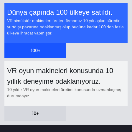
Dünya çapında 100 ülkeye satıldı.
VR simülatör makineleri üreten firmamız 10 yılı aşkın süredir
yurtdışı pazarına odaklanmış olup bugüne kadar 100'den fazla
ülkeye ihracat yapmıştır.
100+
VR oyun makineleri konusunda 10
yıllık deneyime odaklanıyoruz.
10 yıldır VR oyun makineleri üretimi konusunda uzmanlaşmış
durumdayız.
10+