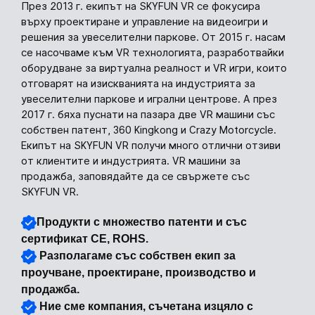
През 2013 г. екипът на SKYFUN VR се фокусира
върху проектиране и управление на видеоигри и
решения за увеселителни паркове. От 2015 г. насам
се насочваме към VR технологията, разработвайки
оборудване за виртуална реалност и VR игри, които
отговарят на изискванията на индустрията за
увеселителни паркове и игрални центрове. А през
2017 г. бяха пуснати на пазара две VR машини със
собствен патент, 360 Kingkong и Crazy Motorcycle.
Екипът на SKYFUN VR получи много отлични отзиви
от клиентите и индустрията. VR машини за
продажба, заповядайте да се свържете със
SKYFUN VR.
Продукти с множество патенти и със
сертификат CE, ROHS.
Разполагаме със собствен екип за
проучване, проектиране, производство и
продажба.
Ние сме компания, съчетана изцяло с