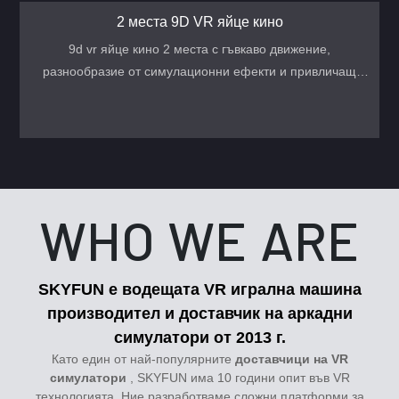
2 места 9D VR яйце кино
9d vr яйце кино 2 места с гъвкаво движение,
разнообразие от симулационни ефекти и привличащ
вниманието външен вид, много популярна vr машина във
vr парка.
WHO WE ARE
SKYFUN е водещата
VR игрална машина
производител и доставчик на аркадни
симулатори от 2013 г.
Като един от най-популярните
доставчици на VR
симулатори
, SKYFUN има 10 години опит във VR
технологията. Ние разработваме сложни платформи за