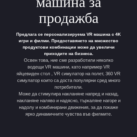
машина за
продажба
Предлага се персонализируема VR машина с 4K
игри и филми. Предоставянето на множество
продуктови комбинации може да увеличи
приходите на бизнеса.
Освен това, ние сме разработили няколко
водещи VR машини, като например
VR
яйцевиден стол
, VR симулатор на полет,
360 VR
симулатор
които са доста популярни сред много
потребители.
Може да стимулира накланяне напред и назад,
накланяне наляво и надясно, търкаляне нагоре и
надолу и комбинирани движения, за да покаже
ярко динамичните чувства във филмите.