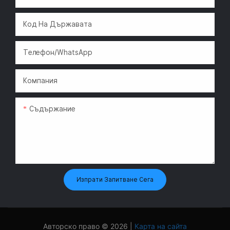
откриете как нашата
търговия на дребно.
новаторска технология
Код На Държавата
може да повиши
рентабилността и
Водещият
развлекателната
производител Skyfun
Телефон/WhatsApp
стойност на вашето
току-що обяви своето
място.
всеобхватно събитие
Компания
за Коледа и края на
2026 г., предлагайки
значителни стимули за
Съдържание
капиталови разходи за
собствениците на
бизнес. Ако сте чакали
да добавите VR
атракции или
автоматизирани
павилиони към вашето
Изпрати Запитване Сега
място, финансовата
бариера за навлизане
току-що беше
значително намалена.
Авторско право © 2026 |
Карта на сайта