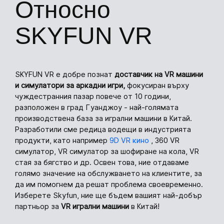
Относно
SKYFUN VR
SKYFUN VR е добре познат
доставчик на VR машини
и симулатори за аркадни игри,
фокусиран върху
чуждестранния пазар повече от 10 години,
разположен в град Гуанджоу - най-голямата
производствена база за игрални машини в Китай.
Разработили сме редица водещи в индустрията
продукти, като например
9D VR кино
, 360 VR
симулатор, VR симулатор за шофиране на кола, VR
стая за бягство и др. Освен това, ние отдаваме
голямо значение на обслужването на клиентите, за
да им помогнем да решат проблема своевременно.
Изберете Skyfun, ние ще бъдем вашият най-добър
партньор за
VR игрални машини
в Китай!