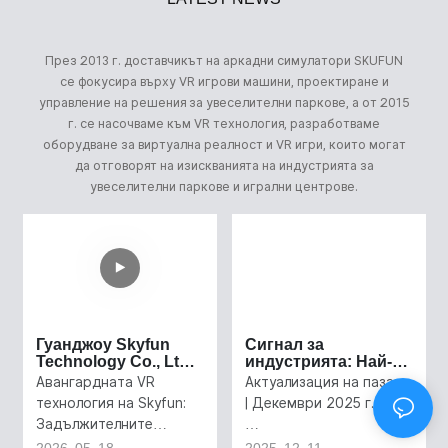
През 2013 г. доставчикът на аркадни симулатори SKUFUN
се фокусира върху VR игрови машини, проектиране и
управление на решения за увеселителни паркове, а от 2015
г. се насочваме към VR технология, разработваме
оборудване за виртуална реалност и VR игри, които могат
да отговорят на изискванията на индустрията за
увеселителни паркове и игрални центрове.
Гуанджоу Skyfun
Сигнал за
Technology Co., Ltd.
индустрията: Най-
Готови да блеснат
доброто време за
Авангардната VR
Актуализация на пазара
на предстоящото
обновяване на
технология на Skyfun:
| Декември 2025 г.
изложение за
вашето място за
Задължителните
забавления и
забавления е сега
акценти на Grandeur
атракции Grandeur
2026
05
18
2025
12
11