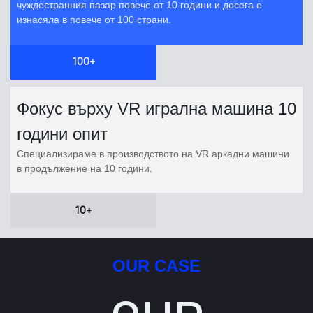
чуждестранния пазар повече от 10 години и досега е
изнасяла в повече от 100 страни.
100+
Фокус върху VR игрална машина 10
години опит
Специализираме в производството на VR аркадни машини
в продължение на 10 години.
10+
OUR CASE