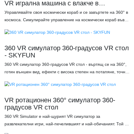
VR игрална машина с влакче в
увеселителен парк
Управлявайте своя космически кораб и се завъртете на 360° в
космоса. Симулирайте управление на космически кораб във
VR игра. 9D потапящо изживяване. Този VR 360 стол има 30
броя VR игри с 1080p HD видео. Донесете ви страхотно
усещане за виртуална реалност, каквото никога не сте
360 VR симулатор 360-градусов VR стол
изпитвали.
- SKYFUN
360 VR симулатор 360-градусов VR стол - въртящ се на 360°,
готин външен вид, ефекти с висока степен на потапяне, точна
симулация на движение с висококачествени VR видеоклипове
и интерактивни игри.● Оригинален VR симулатор на полет 360
VR стол.● 100 филма + 15 интерактивни игри със стрелба●
VR ротационен 360° симулатор 360-
Има нашите ексклузивни игри със защитени с авторски права.
градусов VR стол
VR столът може да се върти на 360 градуса.● Въртене и
360 VR Simulator е най-щурият VR симулатор за
стрелба едновременно. Характеристики:✅ Въртяща се на 360
развлекателни игри, най-печелившият и най-обичаният. Той е
градуса седалка✅ 42-инчов екран, който показва какво играе
безопасна игра, защото отговаря на всички стандарти за
играчът✅ Поддържа 360-градусов въртящ се стол за по-