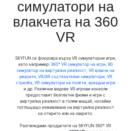
симулатори на
влакчета на 360
VR
SKYFUN се фокусира върху VR симулаторни игри,
като например:
360° VR симулатор на игри, 9D
симулатор на виртуална реалност, VR влакче на
ужасите, VR/AR състезателни симулатори, VR
стрелба, VR симулатори на полети, аркадни игри
и др. Различни видове VR игрови конзоли
предоставят безплатни филми и игри с
виртуална реалност в голям мащаб, носейки
поглъщащо изживяване на виртуална реалност
на открито или на закрито.
Разглеждаме продуктите на SKYFUN 360° VR