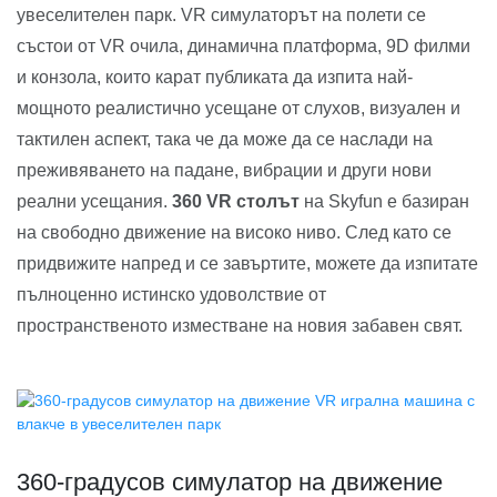
увеселителен парк. VR симулаторът на полети се
състои от VR очила, динамична платформа, 9D филми
и конзола, които карат публиката да изпита най-
мощното реалистично усещане от слухов, визуален и
тактилен аспект, така че да може да се наслади на
преживяването на падане, вибрации и други нови
реални усещания.
360 VR столът
на Skyfun е базиран
на свободно движение на високо ниво. След като се
придвижите напред и се завъртите, можете да изпитате
пълноценно истинско удоволствие от
пространственото изместване на новия забавен свят.
360-градусов симулатор на движение