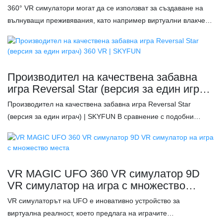
парк с 360° въртене - SKYFUN
360° VR симулатори могат да се използват за създаване на
вълнуващи преживявания, като например виртуални влакчета,
симулирани екстремни спортове или завладяващи игрови
среди. 42-инчовият екран с висока разделителна способност
осигурява ясни изображения на играта, показва пълноценно
съдържанието на играта и гарантира, че играчите ще се
Производител на качествена забавна
насладят на достатъчно време за игра. 360° VR симулаторът
игра Reversal Star (версия за един играч)
на влакчета се фокусира върху безопасността, оборудван е
360 VR | SKYFUN
Производител на качествена забавна игра Reversal Star
със здрави дръжки, издръжливи материали и колани за
(версия за един играч) | SKYFUN В сравнение с подобни
краката, за да осигури на потребителите цялостна
продукти на пазара, тя има несравними изключителни
безопасност. Това не само прави игровото изживяване по-
предимства по отношение на производителност, качество,
вълнуващо, но и гарантира, че играчите остават в безопасност
външен вид и др. и се радва на добра репутация на пазара.
през цялото време по време на преживяването. 360° VR
SKYFUN обобщава недостатъците на предишни продукти и
столът се превърна в популярен избор за търговски центрове.
VR MAGIC UFO 360 VR симулатор 9D
непрекъснато ги подобрява. Спецификациите на
360° VR симулаторът е перфектно съчетан с DPVR очила,
VR симулатор на игра с множество
производителя на качествена забавна игра Reversal Star
всестранни специални ефекти и високотехнологично звуково
места
VR симулаторът на UFO е иновативно устройство за
(версия за един играч) | SKYFUN могат да бъдат
оборудване, за да представи на потребителите завладяващо
виртуална реалност, което предлага на играчите
персонализирани според вашите нужди. Характеристики: ✅
изживяване във виртуалната реа