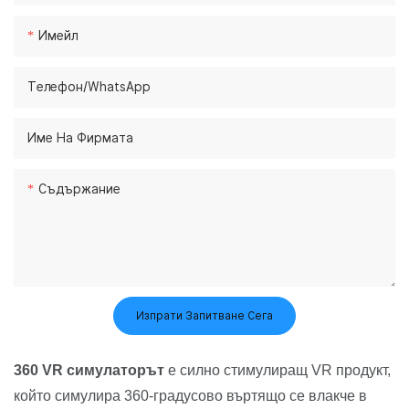
Имейл
Телефон/WhatsApp
Име На Фирмата
Съдържание
Изпрати Запитване Сега
360 VR симулаторът
е силно стимулиращ VR продукт,
който симулира 360-градусово въртящо се влакче в