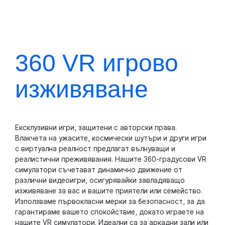
изключително плавни 360°
завъртания, нулево забавяне и
завладяващо движение за спиращи
дъха приключения. Футуристичен
дизайн. Атрактивният модел е ключът
360 VR игрово
към това вашият VR бизнес да печели
пари!
изживяване
Получете Запитване
Ексклузивни игри, защитени с авторски права.
Влакчета на ужасите, космически шутъри и други игри
с виртуална реалност предлагат вълнуващи и
реалистични преживявания. Нашите 360-градусови VR
симулатори съчетават динамично движение от
различни видеоигри, осигурявайки завладяващо
изживяване за вас и вашите приятели или семейство.
Използваме първокласни мерки за безопасност, за да
гарантираме вашето спокойствие, докато играете на
нашите VR симулатори. Идеални са за аркадни зали или