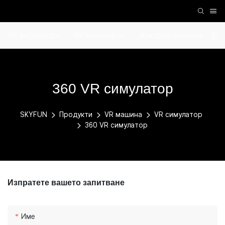
VR аксесоари
VR машина
Аркадна машина
360 VR симулатор
SKYFUN
Продукти
VR машина
VR симулатор
360 VR симулатор
Изпратете вашето запитване
Име