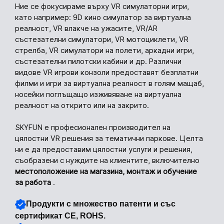
Ние се фокусираме върху VR симулаторни игри,
като например: 9D кино симулатор за виртуална
реалност, VR влакче на ужасите, VR/AR
състезателни симулатори, VR мотоциклети, VR
стрелба, VR симулатори на полети, аркадни игри,
състезателни пилотски кабини и др. Различни
видове VR игрови конзоли предоставят безплатни
филми и игри за виртуална реалност в голям мащаб,
носейки поглъщащо изживяване на виртуална
реалност на открито или на закрито.
SKYFUN е професионален производител на
цялостни VR решения за тематични паркове. Целта
ни е да предоставим цялостни услуги и решения,
съобразени с нуждите на клиентите, включително
местоположение на магазина, монтаж и обучение
за работа
.
Продукти с множество патенти и със
сертификат CE, ROHS.