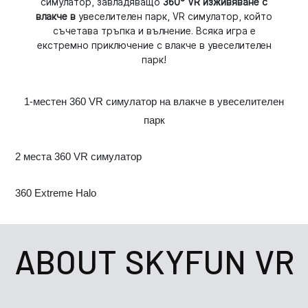
симулатор, завладяващо
360° VR изживяване с
влакче в
увеселителен парк, VR симулатор, който
съчетава тръпка и вълнение. Всяка игра е
екстремно приключение с влакче в увеселителен
парк!
1-местен 360 VR симулатор на влакче в увеселителен
парк
2 места 360 VR симулатор
360 Extreme Halo
ABOUT SKYFUN VR