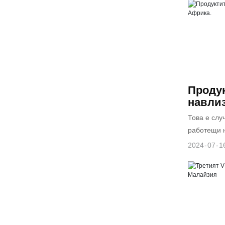
магазина с
нашия руск
който вклю
процъфтяв
като напри
реалност.
столове ти
парк предо
развлекате
спечели ви
Проду
клиентите 
навлиз
Това е слу
работещи н
Африка.
2024
07
1