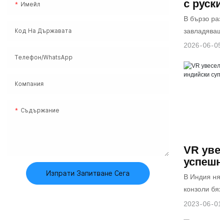
с руск
Имейл
първо
В бързо ра
персо
завладяващ
Код На Държавата
аркад
за виртуал
2026
06
0
за VR 
от луксозн
Телефон/WhatsApp
2026 г.
основен пр
центрове (
Компания
Skyfun Anim
успешно ф
Съдържание
персонали
и аркадни 
развлекате
VR уве
подробнo п
успешн
Skyfun раз
индий
Изпрати Запитване Сега
В Индия ня
персонали
конзоли бя
нашите ем
поставени 
мотоциклет
2023
06
0
има инова
класически