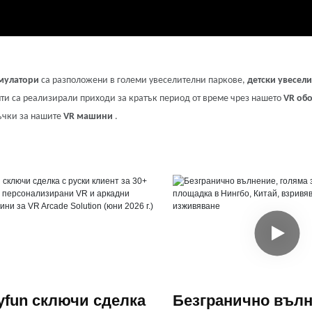
мулатори
са разположени в големи увеселителни паркове,
детски увесел
ти са реализирали приходи за кратък период от време чрез нашето
VR обо
ъчки за нашите
VR машини
.
yfun сключи сделка
Безгранично вълн