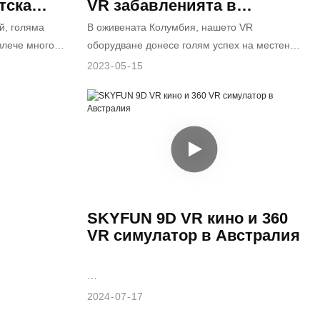
тска
VR забавленията в
о, Китай,
Колумбия
й, голяма
В оживената Колумбия, нашето VR
R
влече много
оборудване донесе голям успех на местен
рк разполага с
клиент, който управлява закрити и открити
2023
05
15
 съоръжения,
детски площадки.
атерене,
 аркадни игри,
те
 забавление.
ниманието
за виртуална
нашата
SKYFUN 9D VR кино и 360
VR симулатор в Австралия
Този австралийски клиент е известен със
2024
07
17
своята уникална бизнес философия и