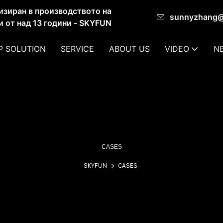
изиран в производството на
sunnyzhang
и от над 13 години - SKYFUN
P SOLUTION
SERVICE
ABOUT US
VIDEO
N
CASES
SKYFUN
CASES