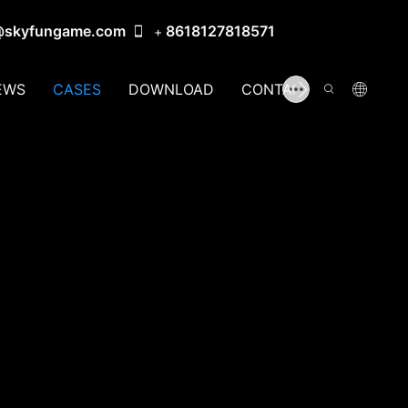
@skyfungame.com
8618127818571
+
EWS
CASES
DOWNLOAD
CONTACT US