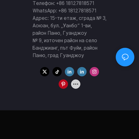
Телефон: +86 18127818571
WhatsApp: +86 18127818571
Адрес: 15-ти етаж, сграда № 3,
Аоюан, бул. „Уанбо“ 1-ви,
район Паню, Гуанджоу
№ 9, източен район на село
Банджианг, път Фуйи, район
Паню, град Гуанджоу