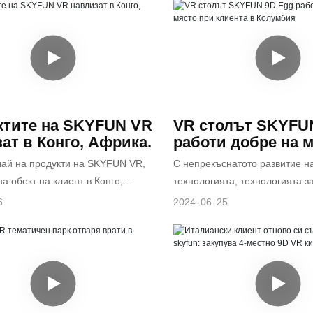
и в малък VR увеселителен парк,
и партньор да завладее
чва различни видове оборудване,
ащия местен пазар на виртуална
мер кино за 4 души, 360VR и
п „яйце“. Този VR увеселителен
ставя на клиентите уникално
лно изживяване и също така
сока оценка и признание от
ктите на SKYFUN VR
VR столът SKYFU
за продуктите и магазините.
ат в Конго, Африка.
работи добре на 
клиента в Колумб
чай на продукти на SKYFUN VR,
С непрекъснатото развитие н
а обект на клиент в Конго,
технологията, технологията з
реалност (VR) постепенно п
6
2024
06
25
методите ни за забавление съ
уникално завладяващо изжив
тях, 9D VR яйцевидният стол,
производителност и иноватив
само донесе значителни печа
търговците, но и получи добри