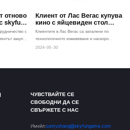
звлечения.
дробно
т отново
Клиент от Лас Вегас купува
теристики,
 skyfun:
кино с яйцевиден стол
те тенденции
 9D VR
Skyfun VR
рудничество с
Клиентите в Лас Вегас са запалени по
ния стол.
иентът закупи
технологичното изживяване и наскоро
ден стол за
закупиха Skyfun VR Egg Chair Cinema,
2024
05
30
борудването за
иновативен продукт, който съчетава
un през март
усъвършенствана VR технология с
ергономичен дизайн, носейки им ново
завладяващо домашно развлечение. Skyfun
VR Egg Chair Cinema се превърна в нов
фаворит сред технологичните ентусиасти
ЧУВСТВАЙТЕ СЕ
N
със своя уникален дизайн и богати функции.
СВОБОДНИ ДА СЕ
СВЪРЖЕТЕ С НАС
Имейл:
sunnyzhang@skyfungame.com