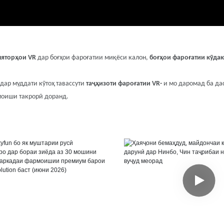
яторҳои VR
дар боғҳои фароғатии миқёси калон,
боғҳои фароғатии кӯда
дар муддати кӯтоҳ тавассути
таҷҳизоти фароғатии VR-
и мо даромад ба да
оиши такрорӣ доранд.