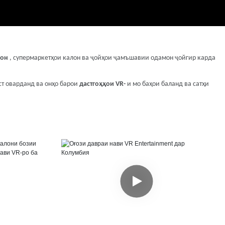
кон
, супермаркетҳои калон ва ҷойҳои ҷамъшавии одамон ҷойгир карда
ст оварданд ва онҳо барои
дастгоҳҳои VR-
и мо баҳои баланд ва сатҳи