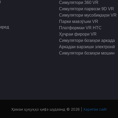
ӣ
Симулятори 360 VR
Симулятори парвози 9D VR
Симулятори мусобиқаҳои VR
Парки мавзӯъии VR
гиред
Платформаи VR HTC
Ҳуҷраи фирори VR
Симулятори бозиҳои аркада
Аркадаи варзиши электронӣ
Симулятори бозиҳои мошин
Ҳамаи ҳуқуқҳо ҳифз шудаанд © 2026 |
Харитаи сайт