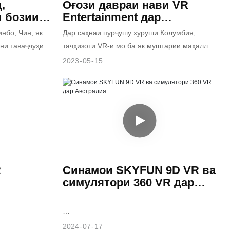
,
Оғози давраи нави VR
и бозии
Entertainment дар
, Чин
Колумбия
нбо, Чин, як
Дар саҳнаи пурҷӯшу хурӯши Колумбия,
-ро ба
нӣ таваҷҷӯҳи
таҷҳизоти VR-и мо ба як муштарии маҳаллӣ,
Дар боғи
ки майдончаҳои бозии дарунӣ ва беруниро
2023
05
15
роғатӣ, аз
идора мекунад, муваффақияти бузурге
вардӣ, билярд
овард.
и аркада
мконоти
м меоранд. Яке
н VR Room
ебошад, ки аз
шудааст.
R
Синамои SKYFUN 9D VR ва
симулятори 360 VR дар
Австралия
Ин муштарии австралиягӣ аз замони
2024
07
17