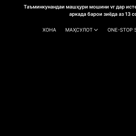
Таъминкунандаи машҳури мошини vr дар ист
аркада барои зиёда аз 13 
ХОНА
МАҲСУЛОТ
ONE-STOP 