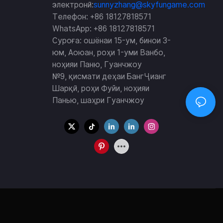
электронӣ:
sunnyzhang@skyfungame.com
Телефон: +86 18127818571
WhatsApp: +86 18127818571
Суроға: ошёнаи 15-ум, бинои 3-
юм, Аоюан, роҳи 1-уми Ванбо,
ноҳияи Паню, Гуанчжоу
№9, қисмати деҳаи БангҶианг
Шарқӣ, роҳи Фуйи, ноҳияи
Панью, шаҳри Гуанчжоу