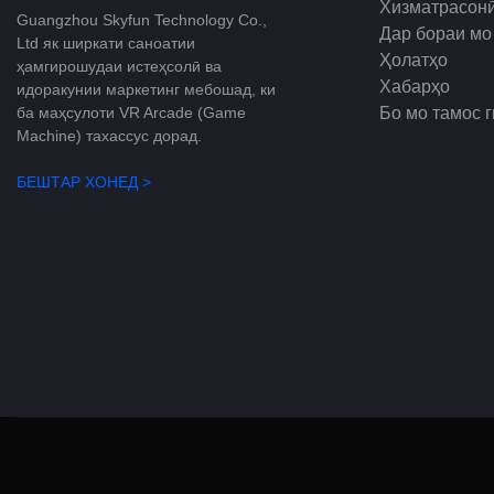
Хизматрасон
Guangzhou Skyfun Technology Co.,
Дар бораи мо
Ltd як ширкати саноатии
Ҳолатҳо
ҳамгирошудаи истеҳсолӣ ва
Хабарҳо
идоракунии маркетинг мебошад, ки
Бо мо тамос 
ба маҳсулоти VR Arcade (Game
Machine) тахассус дорад.
БЕШТАР ХОНЕД >