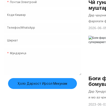
Чӣ гун
Почтаи Электронӣ
мушта
созиш
Дар ҷаҳон
Коди Кишвар
зиёда 
фароғати ф
VR ва
виртуалӣ (
Телефон/WhatsApp
2026
06
0
преми
ба як маҳс
Soluti
маркази фа
Ширкат
ёфтаанд. 2
Guangzhou 
Мундариҷа
Ltd. фарм
30 мошини
премиумро
фароғатӣ, 
Боғи 
бомуваффа
бомув
Ҳоло Дархост Ирсол Мекунам
ҳамаҷониб
супер
Дар Ҳиндус
медиҳад, к
фуруд
и мо аз ҷ
фармоишир
харидорӣ в
мо, мотоси
2023
06
0