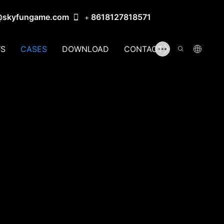
@skyfungame.com
8618127818571
+
S
CASES
DOWNLOAD
CONTACT US