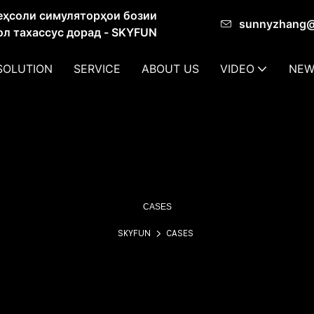
еҳсоли симуляторҳои бозии
sunnyzhang
сол тахассус дорад - SKYFUN
SOLUTION
SERVICE
ABOUT US
VIDEO
NEW
CASES
SKYFUN
CASES