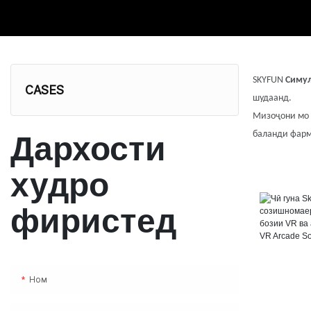
SKYFUN
Симул
CASES
шудаанд.
Мизоҷони мо 
баланди фарм
Дархости
худро
фиристед
Ном