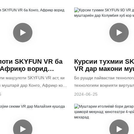
ир карда шуданд. Ин муштарӣ
 VR ва бозиҳои классикии аркада
 инноватсионӣ дорад ва мағозаи
, тарҳрезӣ кардааст, то ба шарики
к боғи хурди фароғатии VR табдил
ар ба даст овардани бозори
и дорои намудҳои гуногуни
иртуалии маҳаллӣ кӯмак кунад.
аз қабили кинотеатри 4-нафара,
урсӣҳои тухмӣ мебошад. Ин боғи
 VR ба муштариён таҷрибаи
фароғатӣ фароҳам меорад ва
лоти SKYFUN VR ба
Курсии тухмии S
рои маҳсулот ва мағозаҳо аз
 Африқо ворид
VR дар макони м
штариён баҳои баланд ва
анд.
дар Колумбия хуб
ли маҳсулоти SKYFUN VR аст, ки
Бо рушди пайвастаи технолог
баланд гирифтааст.
мекунад
 муштарӣ дар Конго, Африқо кор
технологияи воқеияти виртуал
таҷрибаи беназири худ усулҳ
6
2024
06
25
моро тадриҷан тағйир медиҳа
онҳо, курсии тухмии 9D VR, б
ва тарҳи инноватсионии худ, 
тоҷирон фоидаи назаррас ова
аз бисёре аз бозигарони боз