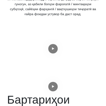
гуногун, аз қабили боғҳои фароғатӣ / минтақаҳои
субҳгоҳӣ, сайёҳии фарҳангӣ / вақтхушиҳои тиҷоратӣ ва
ғайра фоидаи устувор ба даст орад.
Бартариҳои