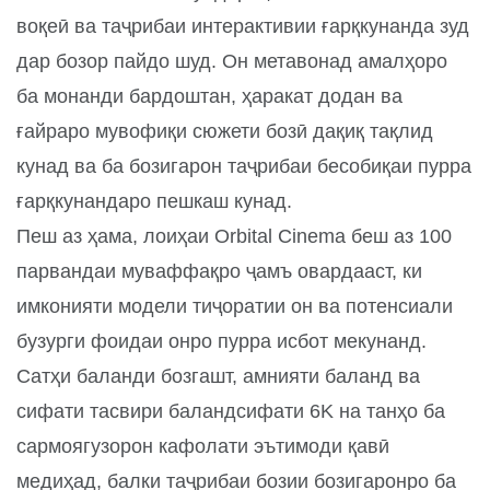
воқеӣ ва таҷрибаи интерактивии ғарқкунанда зуд
дар бозор пайдо шуд. Он метавонад амалҳоро
ба монанди бардоштан, ҳаракат додан ва
ғайраро мувофиқи сюжети бозӣ дақиқ тақлид
кунад ва ба бозигарон таҷрибаи бесобиқаи пурра
ғарқкунандаро пешкаш кунад.
Пеш аз ҳама, лоиҳаи Orbital Cinema беш аз 100
парвандаи муваффақро ҷамъ овардааст, ки
имконияти модели тиҷоратии он ва потенсиали
бузурги фоидаи онро пурра исбот мекунанд.
Сатҳи баланди бозгашт, амнияти баланд ва
сифати тасвири баландсифати 6K на танҳо ба
сармоягузорон кафолати эътимоди қавӣ
медиҳад, балки таҷрибаи бозии бозигаронро ба