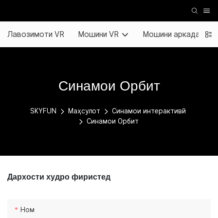
Лавозимоти VR
Мошини VR
Мошини аркада
Синамои Орбит
SKYFUN
Маҳсулот
Синамои интерактивӣ
Синамои Орбит
Дархости худро фиристед
Ном