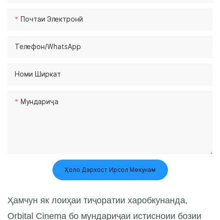
Почтаи Электронӣ
Телефон/whatsApp
Номи Ширкат
Мундариҷа
Ҳоло Дархост Ирсол Мекунам
Ҳамчун як лоиҳаи тиҷоратии харобкунанда,
Orbital Cinema бо мундариҷаи истисноии бозии