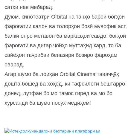
сатҳи нав мебарад.
Дуюм, кинотеатри Orbital на танҳо барои боғҳои
фароғатии калон ва толорҳои бозӣ мувофиқ аст,
балки онро метавон ба марказҳои савдо, боғҳои
фароғатӣ ва дигар ҷойҳо муттаҳид кард, то ба
сайёҳон таҷрибаи беназири бозиро фароҳам
оварад.
Агар шумо ба лоиҳаи Orbital Cinema таваҷҷӯҳ
дошта бошед ва хоҳед, ки тафсилоти бештарро
донед, лутфан бо мо тамос гиред ва мо бо
хурсандӣ ба шумо посух медиҳем!