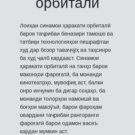
орбиталӣ
Лоиҳаи синамои ҳаракати орбиталӣ
барои таҷрибаи беназири тамошо ва
татбиқи технологияҳои пешрафтаи
худ дар бозор таваҷҷӯҳ ва таҳсинро
ба худ ҷалб кардааст. Синамои
ҳаракати орбиталӣ на танҳо барои
маконҳои фароғатӣ, ба монанди
кинотеатрҳо, мувофиқ аст, балки
онро инчунин ба дигар соҳаҳо, ба
монанди толорҳои намоишӣ ва
боғҳои мавзӯъӣ, барои фароҳам
овардани таҷрибаи рангоранги
фароғатӣ барои одамон васеъ
кардан мумкин аст.