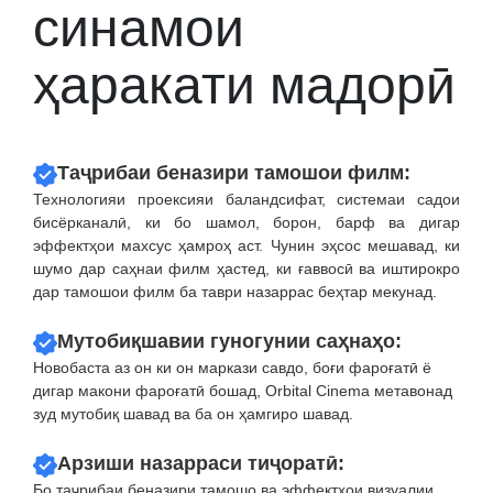
синамои
ҳаракати мадорӣ
Таҷрибаи беназири тамошои филм:
Технологияи проексияи баландсифат, системаи садои
бисёрканалӣ, ки бо шамол, борон, барф ва дигар
эффектҳои махсус ҳамроҳ аст. Чунин эҳсос мешавад, ки
шумо дар саҳнаи филм ҳастед, ки ғаввосӣ ва иштирокро
дар тамошои филм ба таври назаррас беҳтар мекунад.
Мутобиқшавии гуногунии саҳнаҳо:
Новобаста аз он ки он маркази савдо, боғи фароғатӣ ё
дигар макони фароғатӣ бошад, Orbital Cinema метавонад
зуд мутобиқ шавад ва ба он ҳамгиро шавад.
Арзиши назарраси тиҷоратӣ:
Бо таҷрибаи беназири тамошо ва эффектҳои визуалии