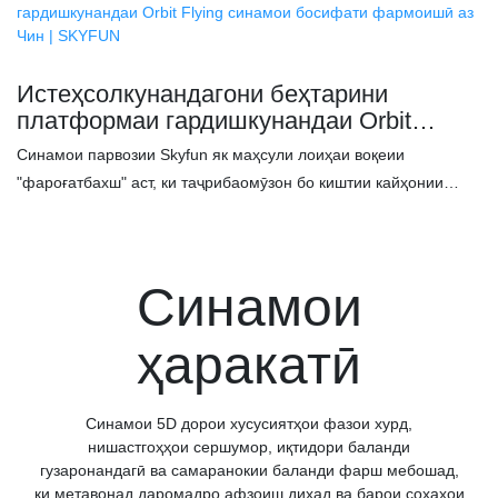
Истеҳсолкунандагони беҳтарини
платформаи гардишкунандаи Orbit
Flying синамои босифати фармоишӣ аз
Синамои парвозии Skyfun як маҳсули лоиҳаи воқеии
Чин | SKYFUN
"фароғатбахш" аст, ки таҷрибаомӯзон бо киштии кайҳонии
пуриқтидори мадорӣ сафари ҷолиби саргузаштӣ анҷом
медиҳанд. Экрани калони шакли камони 160° бо киштии
кайҳонии мадорӣ ҳамкорӣ мекунад, то гузариши вақтро хеле
Синамои
барқарор кунад. Саргузаштҳо дар саҳнаҳои гуногуни гуногун.
Дар муқоиса бо дигар таҷҳизоти фароғатии калон, театри
ҳаракатӣ
парвозии Skyfun метавонад таҷрибаи беҳтари фароғатро дар
фазои хурдтар ба даст орад ва ба меҳмонон имкон диҳад, ки
таҷрибаи фароғатӣ дошта бошанд.
Синамои 5D дорои хусусиятҳои фазои хурд,
нишастгоҳҳои сершумор, иқтидори баланди
гузаронандагӣ ва самаранокии баланди фарш мебошад,
ки метавонад даромадро афзоиш диҳад ва барои соҳаҳои