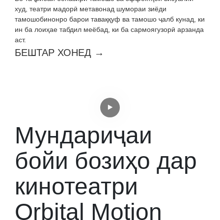
худ, театри мадорӣ метавонад шумораи зиёди
тамошобинонро барои таваққуф ва тамошо ҷалб кунад, ки
ин ба лоиҳае табдил меёбад, ки ба сармоягузорӣ арзанда
аст.
БЕШТАР ХОНЕД →
Мундариҷаи
бойи бозиҳо дар
кинотеатри
Orbital Motion