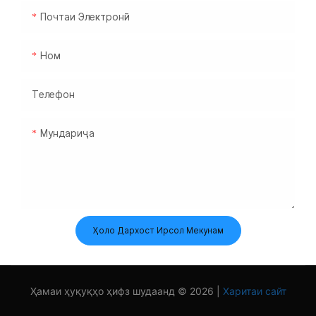
Почтаи Электронӣ
Ном
Телефон
Мундариҷа
Ҳоло Дархост Ирсол Мекунам
Ҳамаи ҳуқуқҳо ҳифз шудаанд © 2026 |
Харитаи сайт