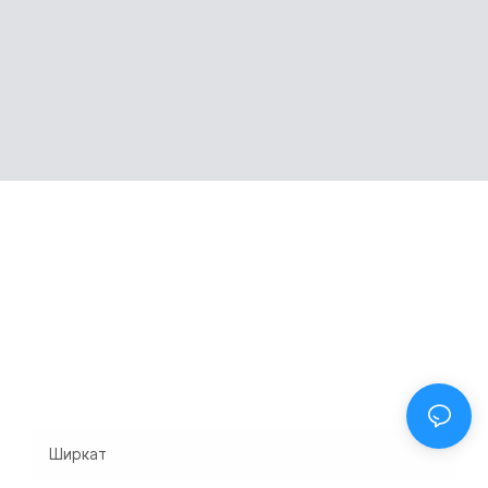
Интизори
пурсиши шумо!
Ширкат