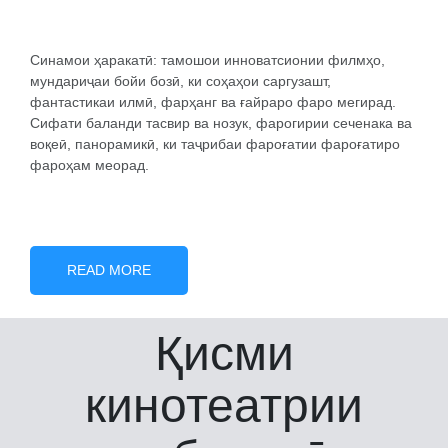
Синамои ҳаракатӣ: тамошои инноватсионии филмҳо,
мундариҷаи бойи бозӣ, ки соҳаҳои саргузашт,
фантастикаи илмӣ, фарҳанг ва ғайраро фаро мегирад.
Сифати баланди тасвир ва нозук, фарогирии сеченака ва
воқеӣ, панорамикӣ, ки таҷрибаи фароғатии фароғатиро
фароҳам меорад.
READ MORE
Қисми
кинотеатрии