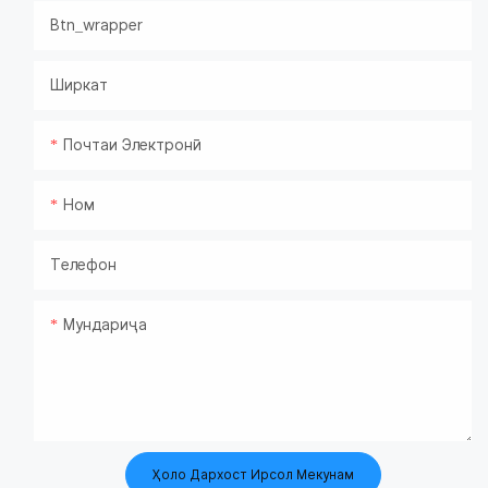
Btn_wrapper
Ширкат
Почтаи Электронӣ
Ном
Телефон
Мундариҷа
Ҳоло Дархост Ирсол Мекунам