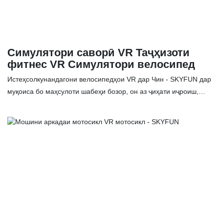
Симулятори саворӣ VR Таҷҳизоти
фитнес VR Симулятори велосипед
Истеҳсолкунандагони велосипедҳои VR дар Чин - SKYFUN дар
муқоиса бо маҳсулоти шабеҳи бозор, он аз ҷиҳати иҷроиш,
сифат, намуди зоҳирӣ ва ғайра бартариҳои беназир дорад ва
дар бозор обрӯи хуб дорад. SKYFUN камбудиҳои маҳсулоти
қаблиро ҷамъбаст мекунад ва онҳоро пайваста такмил
медиҳад. Хусусиятҳои истеҳсолкунандагони велосипедҳои VR
дар Чин - SKYFUN метавонанд мувофиқи ниёзҳои шумо
танзим карда шаванд. Велосипеди VR як дастгоҳи пешрафтаи
машқи VR аст. Ин мошинест, ки вақтхушии vr ва варзишро
муттаҳид мекунад. Аз системаҳои пешрафтаи сенсорӣ
истифода баред ва онҳоро бо дисплейҳои стереоскопӣ ва
дигар технологияҳои интерактивии мултимодалӣ зинда кунед.