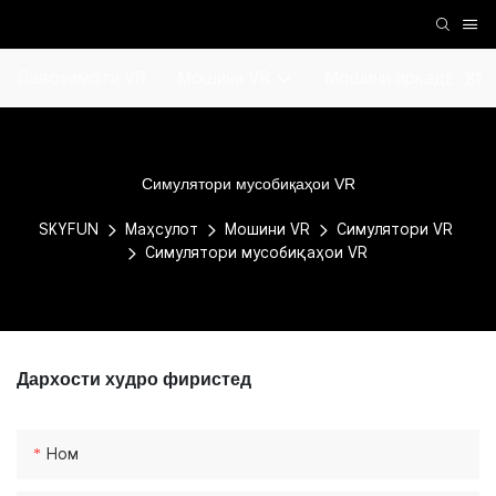
Лавозимоти VR
Мошини VR
Мошини аркада
Симулятори мусобиқаҳои VR
SKYFUN
Маҳсулот
Мошини VR
Симулятори VR
Симулятори мусобиқаҳои VR
Дархости худро фиристед
Ном