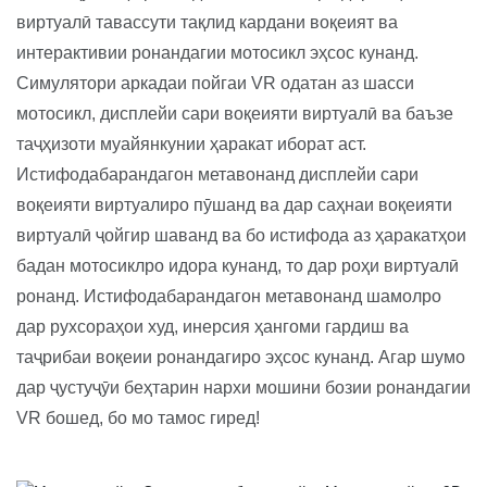
виртуалӣ тавассути тақлид кардани воқеият ва
интерактивии ронандагии мотосикл эҳсос кунанд.
Симулятори аркадаи пойгаи VR одатан аз шасси
мотосикл, дисплейи сари воқеияти виртуалӣ ва баъзе
таҷҳизоти муайянкунии ҳаракат иборат аст.
Истифодабарандагон метавонанд дисплейи сари
воқеияти виртуалиро пӯшанд ва дар саҳнаи воқеияти
виртуалӣ ҷойгир шаванд ва бо истифода аз ҳаракатҳои
бадан мотосиклро идора кунанд, то дар роҳи виртуалӣ
ронанд. Истифодабарандагон метавонанд шамолро
дар рухсораҳои худ, инерсия ҳангоми гардиш ва
таҷрибаи воқеии ронандагиро эҳсос кунанд. Агар шумо
дар ҷустуҷӯи беҳтарин нархи мошини бозии ронандагии
VR бошед, бо мо тамос гиред!