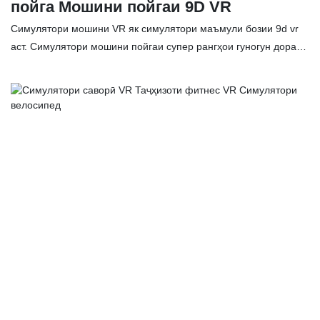
пойга Мошини пойгаи 9D VR
Симулятори мошини VR як симулятори маъмули бозии 9d vr
аст. Симулятори мошини пойгаи супер рангҳои гуногун дорад,
ки метавонанд ба афзалиятҳои ранги мошини интихобкардаи
бозингар мувофиқат кунанд. Бо пӯшидани айнаки VR, шумо
метавонед дар майдони пойга бошед ва эҳсоси суръатро дар
майдон эҳсос кунед. Хусусиятҳо: ✅ Таҷрибаи воқеӣ барои
мусобиқаҳои мошинӣ ✅ Консоли экрани сенсории 22-дюйма,
истифодааш осон аст ✅ Намуди ҷолиб ва беназири сурх
таваҷҷӯҳи бештари бозигаронро ҷалб мекунад ✅ Барои
аксуламалҳои зудтар аз руль ва ҷойстики Logitech истифода
баред