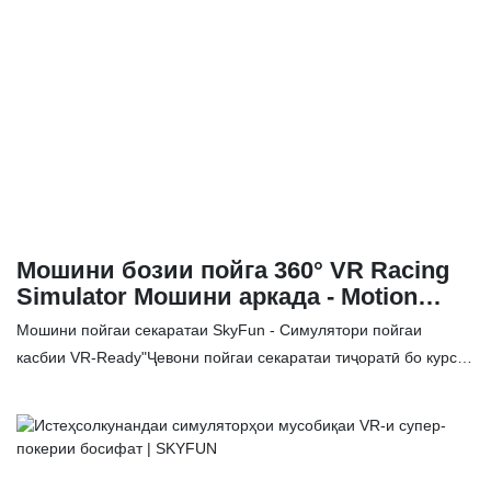
Мошини бозии пойга 360° VR Racing
Simulator Мошини аркада - Motion
Sync Edition
Мошини пойгаи секаратаи SkyFun - Симулятори пойгаи
касбии VR-Ready"Ҷевони пойгаи секаратаи тиҷоратӣ бо курсии
ҳаракаткунанда | VR-Ready (Нашри сурх)"Нуктаҳои муҳими
маҳсулот:🔥 Системаи секаратаи намоиши иммерсивӣ: Се
монитори LED 32-дюйма манзараи панорамии пойгаи 180°-ро
эҷод мекунанд Дастгоҳи бозикунии баландсифат:⚡️