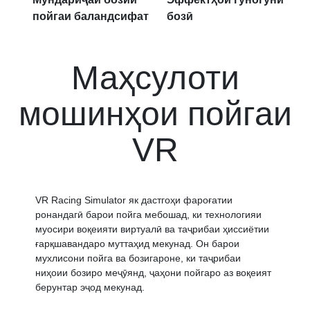
пойгаи баландсифат
бозӣ
Маҳсулоти
мошинҳои пойгаи
VR
VR Racing Simulator як дастгоҳи фароғатии
ронандагӣ барои пойга мебошад, ки технологияи
муосири воқеияти виртуалӣ ва таҷрибаи ҳиссиётии
ғарқшавандаро муттаҳид мекунад. Он барои
мухлисони пойга ва бозигароне, ки таҷрибаи
ниҳоии бозиро меҷӯянд, ҷаҳони пойгаро аз воқеият
берунтар эҷод мекунад.