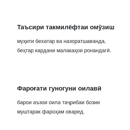
Таъсири такмилёфтаи омӯзиш
муҳити бехатар ва назоратшаванда,
беҳтар кардани малакаҳои ронандагӣ.
Фароғати гуногуни оилавӣ
барои аъзои оила таҷрибаи бозии
муштарак фароҳам оваред.