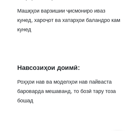
Машқҳои варзишии ҷисмониро иваз
кунед, хароҷот ва хатарҳои баландро кам
кунед
Навсозиҳои доимӣ:
Роҳҳои нав ва моделҳои нав пайваста
бароварда мешаванд, то бозӣ тару тоза
бошад