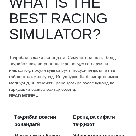
WHAT IS THE
мухлиси мусобиқа ё мухлиси аркада мегардонад.
BEST RACING
SIMULATOR?
Таҷрибаи воқеии ронандагӣ: Симулятори пойга бояд
таҷрибаи воқеии ронандагиро, аз ҷумла ларзиши
нишастгоҳ, посухи қувваи руль, посухи педали газ ва
ғайраро таъмин кунад. Ин унсурҳо ба бозигарон имкон
медиҳанд, ки воқеияти ронандагиро эҳсос кунанд ва
ғарқшавии бозиро беҳтар созанд.
READ MORE→
Таҷрибаи воқеии
Бренд ва сифати
ронандагӣ
таҷҳизот
Мундариҷаи бозии
Эффектҳои гуногуни