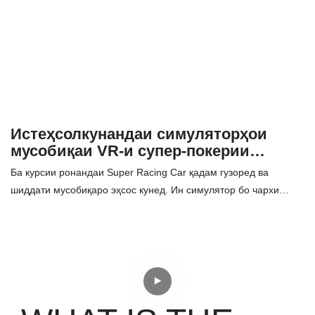
Протсессори Intel i7-12700KF⚡️ NVIDIA RTX3060 12GB
Графика⚡️ 8GB DDR4 RAM + 500GB M.2 SSD⚡️ Шасси
фармоишӣ барои устувории пойгаХусусиятҳо:✅ Гардиши 360
дараҷа, таҷрибаи воқеии ронандагӣ ✅ Пайвасткунии секарата
метавонад майдони назари тақрибан 180°-ро таъмин кунад, ки
ба дурнамои ронандагии воқеӣ наздик аст ва эҳсоси
ғӯтаваршавиро беҳтар мекунад✅ Фикру мулоҳизаи маҷбурӣ +
аудиои 3D барои муҳаррикҳои ғуррон ва часпиши чарх✅
Истеҳсолкунандаи симуляторҳои
Суръати баланди навсозӣ ва таъхири паст барои бозии
мусобиқаи VR-и супер-покерии
ҳамвор✅ Мошинҳои бозии пойгаи ҷолиб, бозигарони
босифат | SKYFUN
Ба курсии ронандаи Super Racing Car қадам гузоред ва
бештарро ҷалб мекунанд
шиддати мусобиқаро эҳсос кунед. Ин симулятор бо чархи
воқеии руль ва корпуси мустаҳками металлии шишагин, ҳам
барои устуворӣ ва ҳам барои услуб сохта шудааст. Чароғҳои
хунуки дурахшон ҳаяҷони иловагӣ зам мекунанд, дар ҳоле ки
монитори 42-дюйма тасвирҳои аҷиберо барои таҷрибаи
воқеан фарогир фароҳам меорад. Бо чӯби бардоранда ва
дурнамои динамикии паҳлӯӣ, ҳар як гардиш ва суръатбахшӣ
зинда мешавад ва онро интихоби беҳтарин барои ҳар як