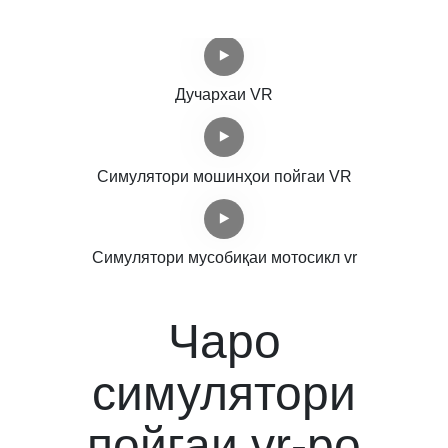
Дучархаи VR
Симулятори мошинҳои пойгаи VR
Симулятори мусобиқаи мотосикл vr
Чаро
симулятори
пойгаи vr-ро