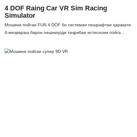
4 DOF Raing Car VR Sim Racing
Simulator
Мошини пойгаи FUN 4 DOF бо системаи пешрафтаи ҳаракати
4-меҳвараш барои пешниҳоди таҷрибаи истисноии пойга
тарҳрезӣ шудааст, ки ҳаракатҳои нозук ва дақиқро барои
савори ҳамвортар ва фарогиртар пешниҳод мекунад. LCD-и
каҷшудаи ултра калон дар пеш таъсири бузурги визуалиро
эҷод мекунад, эҳсоси воқеиятро афзоиш медиҳад ва ба шумо
эҳсос медиҳад, ки воқеан дар курсии ронанда ҳастед. Ин
симулятори пойга, ки бо чархи рули касбии Logitech G29 ҷуфт
карда шудааст, идоракунӣ ва вокуниши олиро таъмин мекунад
ва таҷрибаи пойгаи босифат ва фарогирро таъмин мекунад,
ки бозии шуморо ба сатҳи оянда мебарад. Мошини пойгаи
FUN 4 Dof дар муқоиса бо маҳсулоти шабеҳ дар бозор, он аз
ҷиҳати иҷроиш, сифат, намуди зоҳирӣ ва ғайра бартариҳои
беназири беҳамто дорад ва дар бозор обрӯи хуб дорад.
SKYFUN камбудиҳои маҳсулоти гузаштаро ҷамъбаст мекунад