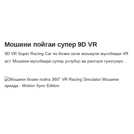
ва онҳоро пайваста такмил медиҳад. Мушаххасоти мошини
пойгаи FUN 4 Dof-ро мувофиқи ниёзҳои шумо танзим кардан
мумкин аст. Хусусиятҳо: ✅ Бо тарҳи 4
Мошини пойгаи супер 9D VR
9D VR Super Racing Car як бозии хеле маъмули мусобиқаи VR
аст. Мошини мусобиқаи супер услубҳо ва рангҳои гуногунро
барои интихоб дорад, ки метавонад интихоби бозигарро аз
мошини мусобиқа қонеъ гардонад. Бо пӯшидани айнаки VR,
шумо метавонед воқеан мошини мусобиқаро ронед ва эҳсоси
суръатро дар роҳ эҳсос кунед. Хусусиятҳо: ✅ Таҷрибаи воқеӣ
барои мусобиқаҳои автомобилӣ ✅ Экрани LCD-и 32 дюйм,
мундариҷаи бозиро ба дигар муштариён нишон диҳед ✅
Тарроҳии берунии мошини варзишии оддӣ ва боҳашамат ✅
Барои аксуламалҳои зудтар аз руль ва ҷойстики Logitech
истифода баред.