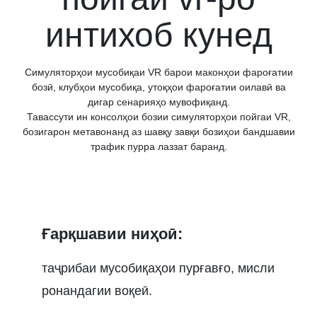
интихоб кунед
Симуляторҳои мусобиқаи VR барои маконҳои фароғатии
бозӣ, клубҳои мусобиқа, утоқҳои фароғатии оилавӣ ва
дигар сенарияҳо мувофиқанд.
Тавассути ин консолҳои бозии симуляторҳои пойгаи VR,
бозигарон метавонанд аз шавқу завқи бозиҳои бандшавии
трафик пурра лаззат баранд.
Ғарқшавии ниҳоӣ:
таҷрибаи мусобиқаҳои пурғавғо, мисли
ронандагии воқеӣ.