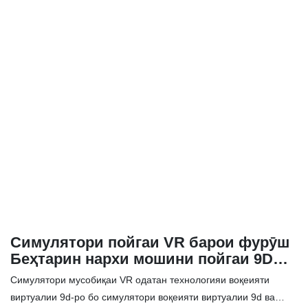
нишон диҳед ✅ Технологияи футуристӣ ва намуди зоҳирии
ҷолиби мотосикл
Симулятори пойгаи VR барои фурӯш
Беҳтарин нархи мошини пойгаи 9D
VR
Симулятори мусобиқаи VR одатан технологияи воқеияти
виртуалии 9d-ро бо симулятори воқеияти виртуалии 9d ва