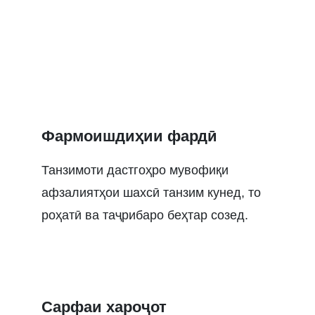
Фармоишдиҳии фардӣ
Танзимоти дастгоҳро мувофиқи
афзалиятҳои шахсӣ танзим кунед, то
роҳатӣ ва таҷрибаро беҳтар созед.
Сарфаи хароҷот