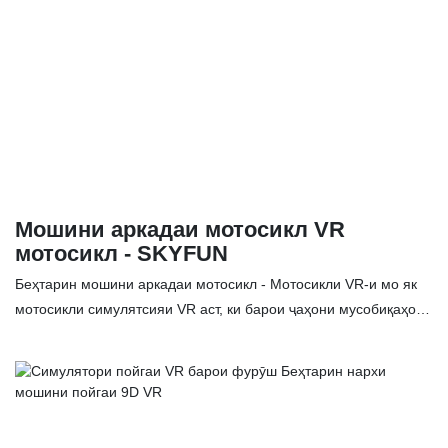
Хусусиятҳо: ✅ Дисплейи 32-дюймаи LCD, намоиши видеои
бозӣ дар вақти воқеӣ ✅ Симулятсияи муҳити VR
велосипедронӣ, вақтхушӣ ва фитнес ҳамзистӣ ✅ Бозиҳои
варзишӣ барои нигоҳ доштани саломатӣ дар давоми бозӣ ✅
Дисплейи панорамии 360-дараҷа ， Таҷрибаи ҷолиб
Мошини аркадаи мотосикл VR
мотосикл - SKYFUN
Беҳтарин мошини аркадаи мотосикл - Мотосикли VR-и мо як
мотосикли симулятсияи VR аст, ки барои ҷаҳони мусобиқаҳои
виртуалӣ равзана фароҳам меорад, тавассути айнаки VR,
шумо метавонед экрани VR-ро тамошо кунед ва ҳамзамон
лаззати рондани мошини мусобиқаро эҳсос кунед. Хусусиятҳо:
✅ Таҷрибаи воқеӣ барои мусобиқаҳои автомобилӣ ✅ Экрани
LCD-и 42 дюйм, мундариҷаи бозиро ба дигар муштариён