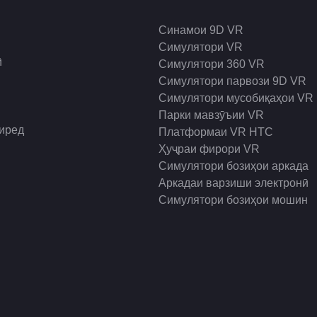
Синамои 9D VR
Симулятори VR
ӣ
Симулятори 360 VR
Симулятори парвози 9D VR
Симулятори мусобиқаҳои VR
Парки мавзӯъии VR
гиред
Платформаи VR HTC
Ҳуҷраи фирори VR
Симулятори бозиҳои аркада
Аркадаи варзиши электронӣ
Симулятори бозиҳои мошин