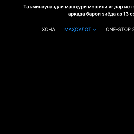
Таъминкунандаи машҳури мошини vr дар ист
аркада барои зиёда аз 13 
ХОНА
МАҲСУЛОТ
ONE-STOP 