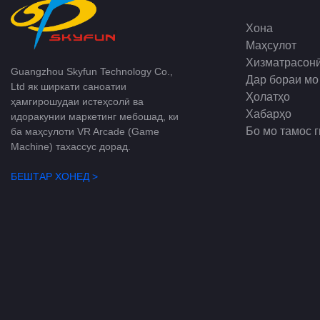
Хона
Маҳсулот
Хизматрасон
Guangzhou Skyfun Technology Co.,
Дар бораи мо
Ltd як ширкати саноатии
Ҳолатҳо
ҳамгирошудаи истеҳсолӣ ва
Хабарҳо
идоракунии маркетинг мебошад, ки
Бо мо тамос 
ба маҳсулоти VR Arcade (Game
Machine) тахассус дорад.
БЕШТАР ХОНЕД >