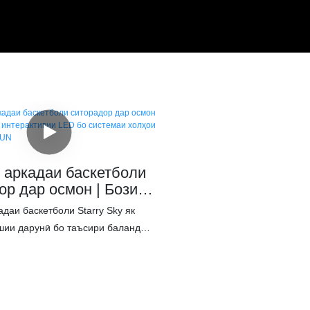
аркадаи баскетболи
ор дар осмон | Бозии
интерактивии LED бо
даи баскетболи Starry Sky як
и холҳои баланд -
шии дарунӣ бо таъсири баланд
N
аҳо, марказҳои савдо ва маконҳои
бошад. Бо равшании динамикии
дақиқ ва сохтори устувор, он
либи бозигарро фароҳам меорад,