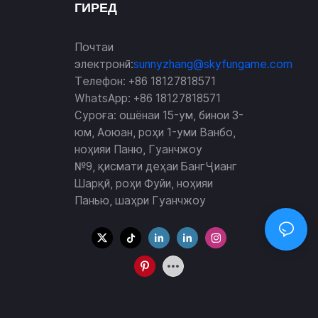
ГИРЕД
Почтаи
электронӣ:
sunnyzhang@skyfungame.com
Телефон: +86 18127818571
WhatsApp: +86 18127818571
Суроға: ошёнаи 15-ум, бинои 3-
юм, Аоюан, роҳи 1-уми Ванбо,
ноҳияи Паню, Гуанчжоу
№9, қисмати деҳаи БангҶианг
Шарқӣ, роҳи Фуйи, ноҳияи
Панью, шаҳри Гуанчжоу