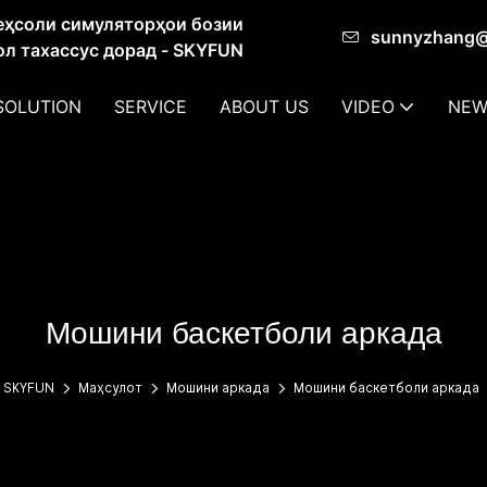
еҳсоли симуляторҳои бозии
sunnyzhang
сол тахассус дорад - SKYFUN
SOLUTION
SERVICE
ABOUT US
VIDEO
NEW
Мошини баскетболи аркада
SKYFUN
Маҳсулот
Мошини аркада
Мошини баскетболи аркада