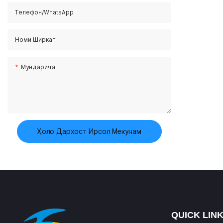
Телефон/whatsApp
Номи Ширкат
Мундариҷа
Ҳоло Дархост Ирсол Мекунам
QUICK LIN