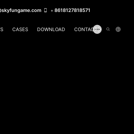
@skyfungame.com
8618127818571
+
S
CASES
DOWNLOAD
CONTACT US