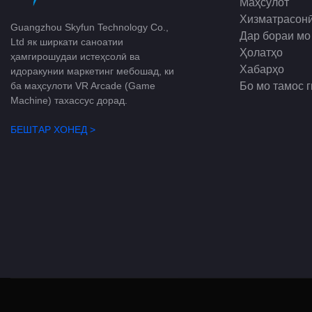
Маҳсулот
барои мошин
Хизматрасон
австралиягӣ
Guangzhou Skyfun Technology Co.,
Дар бораи мо
Вижагиҳо:
Ltd як ширкати саноатии
нерӯи тоза в
Ҳолатҳо
ҳамгирошудаи истеҳсолӣ ва
фоидаи бешт
Хабарҳо
идоракунии маркетинг мебошад, ки
● Барқарорс
Бо мо тамос 
ба маҳсулоти VR Arcade (Game
Machine) тахассус дорад.
● Таҷрибаи 
БЕШТАР ХОНЕД >
● гӯшмонак 
пӯшед
● беҳтар кар
● Навсозии 