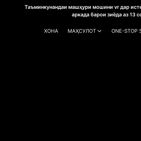
Таъминкунандаи машҳури мошини vr дар ист
аркада барои зиёда аз 13 
ХОНА
МАҲСУЛОТ
ONE-STOP 