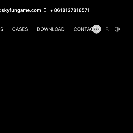
@skyfungame.com
8618127818571
+
S
CASES
DOWNLOAD
CONTACT US