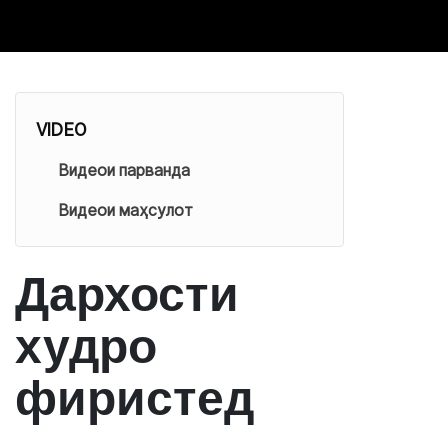
VIDEO
Видеои парванда
Видеои маҳсулот
Дархости
худро
фиристед