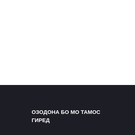
лайн тамос
✅ 8GB DDR4 RAM + 500GB M.2 SSD
алия ва раванди
✅ Шасси фармоишӣ барои устувории аркада
оти пас аз
хидмати мо
ухмдори дугона
ни бештарро
асбии дастаи
R-и
ти итолиёвӣ дар
ОЗОДОНА БО МО ТАМОС
и VR-и
ГИРЕД
т хеле гарм
и дастаи