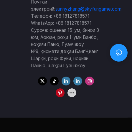
Почтаи
д, ки як
электронӣ:
sunnyzhang@skyfungame.com
-и беназоратро,
Телефон: +86 18127818571
аҳия шудааст,
WhatsApp: +86 18127818571
Суроға: ошёнаи 15-ум, бинои 3-
юм, Аоюан, роҳи 1-уми Ванбо,
ноҳияи Паню, Гуанчжоу
№9, қисмати деҳаи БангҶианг
Шарқӣ, роҳи Фуйи, ноҳияи
Панью, шаҳри Гуанчжоу