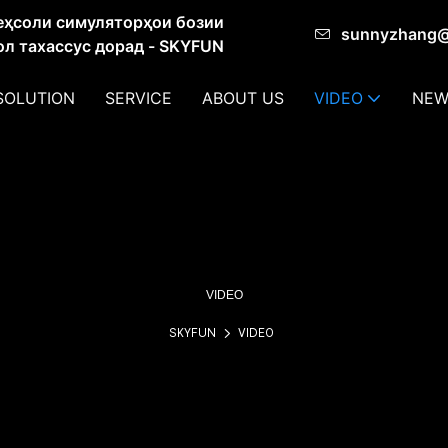
еҳсоли симуляторҳои бозии
sunnyzhang
сол тахассус дорад - SKYFUN
SOLUTION
SERVICE
ABOUT US
VIDEO
NEW
VIDEO
SKYFUN
VIDEO