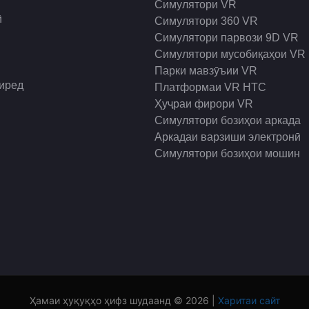
Симулятори VR
ҳои боркаши мобилӣ, ин дӯсти
хидматрасонии мо, ӯ қарор кар
ӣ
Симулятори 360 VR
 на танҳо ба рушди саноати VR
дастгоҳи худхизматрасонии VR
Симулятори парвози 9D VR
орид кардааст, балки ба худ
ки нав аз ҷониби ширкати мо т
Симулятори мусобиқаҳои VR
ар низ овардааст.
харад.
Парки мавзӯъии VR
озии мундариҷаи видео бо 1:1
гиред
Платформаи VR HTC
Ҳуҷраи фирори VR
Симулятори бозиҳои аркада
хунинро кушоед
Аркадаи варзиши электронӣ
Симулятори бозиҳои мошин
ва таппончаи атмосфераи ройгон
дани ғӯтаварӣ
ройгон, навсозии доимӣ, фоидаи
Ҳамаи ҳуқуқҳо ҳифз шудаанд © 2026 |
Харитаи сайт