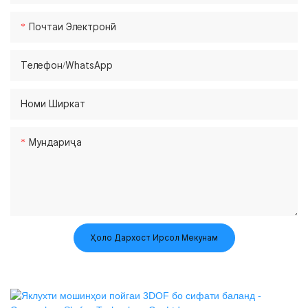
Почтаи Электронӣ
Телефон/whatsApp
Номи Ширкат
Мундариҷа
Ҳоло Дархост Ирсол Мекунам