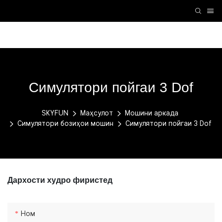
Лавозимоти VR
Мошини VR
Мошини аркада
Симулятори пойгаи 3 Dof
SKYFUN
Маҳсулот
Мошини аркада
Симулятори бозиҳои мошин
Симулятори пойгаи 3 Dof
Дархости худро фиристед
Ном