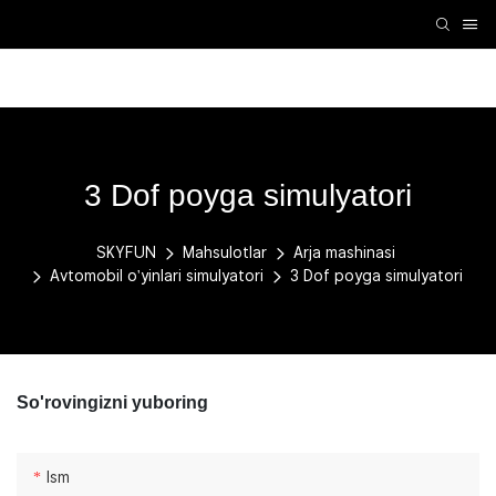
VR aksessuarlari
VR mashinasi
Arja mashinasi
3 Dof poyga simulyatori
SKYFUN
Mahsulotlar
Arja mashinasi
Avtomobil o'yinlari simulyatori
3 Dof poyga simulyatori
So'rovingizni yuboring
Ism