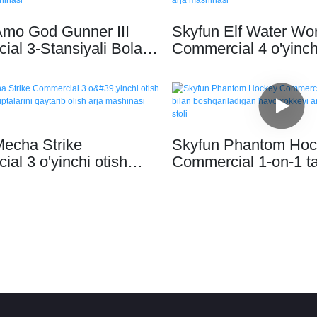
Amo God Gunner III
Skyfun Elf Water Wo
al 3-Stansiyali Bolalar
Commercial 4 o'yinch
'p Otish Chiptalarini
suvdan otish chiptasi
h Arja O'yin Mashinasi
olish arja mashinasi
echa Strike
Skyfun Phantom Hoc
al 3 o'yinchi otish
Commercial 1-on-1 ta
si chiptalarini qaytarib
boshqariladigan havo
ja mashinasi
arkada o'yin stoli