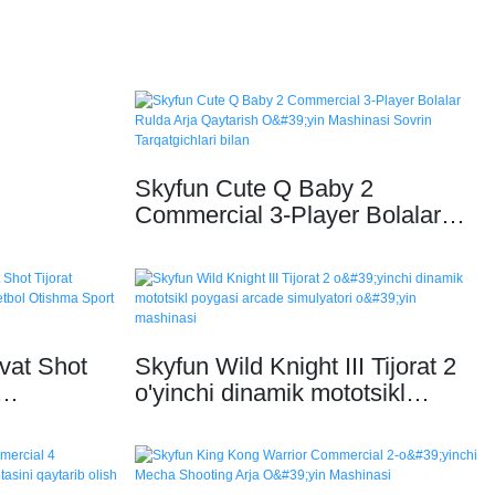
Skyfun Cute Q Baby 2
Commercial 3-Player Bolalar
Rulda Arja Qaytarish O'yin
Mashinasi Sovrin Tarqatgichlari
bilan
avat Shot
Skyfun Wild Knight III Tijorat 2
o'yinchi dinamik mototsikl
ketbol
poygasi arcade simulyatori o'yin
'yin
mashinasi