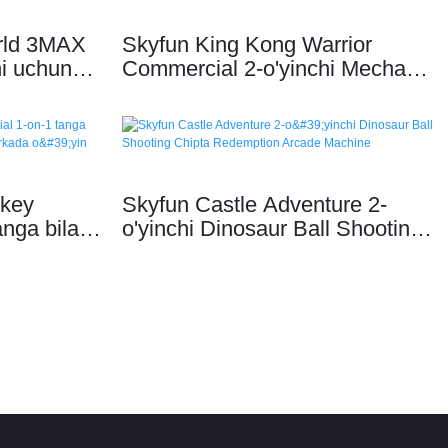
rld 3MAX
Skyfun King Kong Warrior
i uchun
Commercial 2-o'yinchi Mecha
ni qaytarib
Shooting Arja O'yin Mashinasi
key
Skyfun Castle Adventure 2-
nga bilan
o'yinchi Dinosaur Ball Shooting
 xokkeyi
Chipta Redemption Arcade
Machine