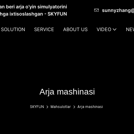
 beri arja o'yin simulyatorini
sunnyzhang
shga ixtisoslashgan - SKYFUN
 SOLUTION
SERVICE
ABOUT US
VIDEO
NE
Arja mashinasi
SKYFUN
Mahsulotlar
Arja mashinasi