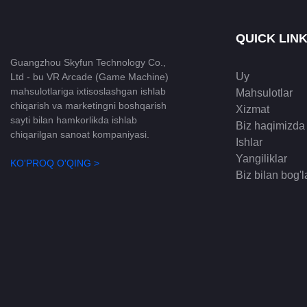
QUICK LIN
Guangzhou Skyfun Technology Co.,
Uy
Ltd - bu VR Arcade (Game Machine)
mahsulotlariga ixtisoslashgan ishlab
Mahsulotlar
chiqarish va marketingni boshqarish
Xizmat
sayti bilan hamkorlikda ishlab
Biz haqimizda
chiqarilgan sanoat kompaniyasi.
Ishlar
Yangiliklar
KO'PROQ O'QING >
Biz bilan bog'l