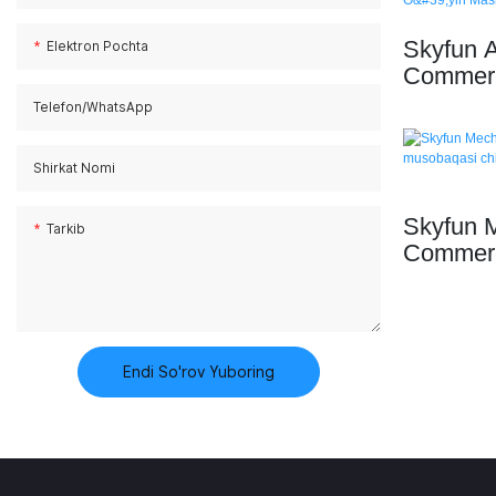
Skyfun 
Elektron Pochta
Commerci
uchun To
Telefon/whatsApp
Qaytaris
Shirkat Nomi
Skyfun M
Tarkib
Commerci
musobaqa
olish ar
Endi So'rov Yuboring