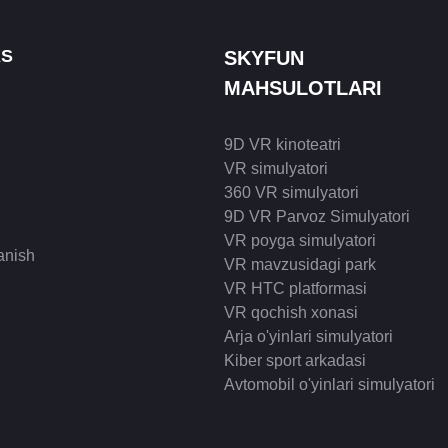
KS
SKYFUN
MAHSULOTLARI
9D VR kinoteatri
VR simulyatori
360 VR simulyatori
9D VR Parvoz Simulyatori
VR poyga simulyatori
anish
VR mavzusidagi park
VR HTC platformasi
VR qochish xonasi
Arja o'yinlari simulyatori
Kiber sport arkadasi
Avtomobil o'yinlari simulyatori