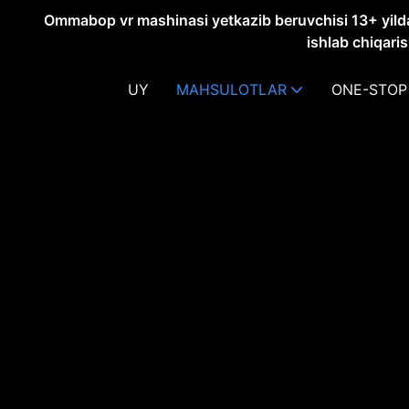
Ommabop vr mashinasi yetkazib beruvchisi 13+ yildan
ishlab chiqari
UY
MAHSULOTLAR
ONE-STOP