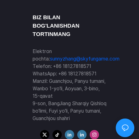
BIZ BILAN
BOG'LANISHDAN
TORTINMANG
Elektron
pochta:
sunnyzhang@skyfungame.com
Telefon: +86 18127818571
WhatsApp: +86 18127818571
Manzil: Guanchjou, Panyu tumani,
Wanbo 1-yo'li, Aoyuan, 3-bino,
15-qavat
9-son, BangJiang Sharqiy Qishloq
bo'limi, Fuyi yo'li, Panyu tumani,
Guanchjou shahri