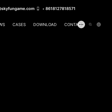
@skyfungame.com
8618127818571
+
WS
CASES
DOWNLOAD
CONTACT US