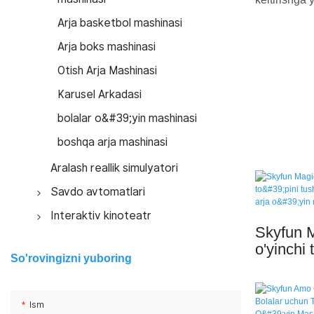
simulyatori
kinoteatri
VR raqs simulyatori
Bolalar VR mashinasi
Arja basketbol mashinasi
VR chang&#39;i sporti
Arja boks mashinasi
simulyatori
Otish Arja Mashinasi
Interaktiv VR otish
Karusel Arkadasi
simulyatori
bolalar o&#39;yin mashinasi
VR mototsikli
boshqa arja mashinasi
VR velosipedi
Aralash reallik simulyatori
Savdo avtomatlari
Popkorn savdo avtomatlari
Interaktiv kinoteatr
Skyfun M
Paxta konfetlari savdo
Orbita kinoteatri
o'yinchi t
avtomatlari
So'rovingizni yuboring
5D kinoteatr
uchun lo
Telefon uchun g&#39;ilof
ega arja
Uchar kinoteatr
yasash uchun avtomatlar
Ism
Bermuda kinoteatri