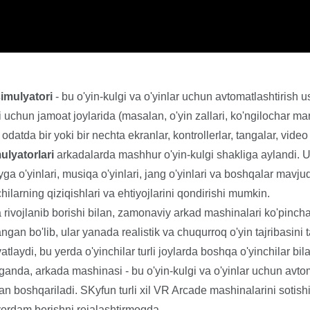
simulyatori
- bu o'yin-kulgi va o'yinlar uchun avtomatlashtirish u
 uchun jamoat joylarida (masalan, o'yin zallari, ko'ngilochar mar
odatda bir yoki bir nechta ekranlar, kontrollerlar, tangalar, vide
ulyatorlari
arkadalarda mashhur o'yin-kulgi shakliga aylandi. U
oyga o'yinlari, musiqa o'yinlari, jang o'yinlari va boshqalar mavjud
ilarning qiziqishlari va ehtiyojlarini qondirishi mumkin.
rivojlanib borishi bilan, zamonaviy arkad mashinalari ko'pincha yuq
angan bo'lib, ular yanada realistik va chuqurroq o'yin tajribasini
atlaydi, bu yerda o'yinchilar turli joylarda boshqa o'yinchilar bi
nda, arkada mashinasi - bu o'yin-kulgi va o'yinlar uchun avtomat
lan boshqariladi. SKyfun turli xil VR Arcade mashinalarini soti
 yordam berishni rejalashtirmoqda.