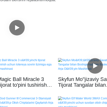
agic Ball Miracle 3
Skyfun Mo''jizaviy S
ijorat to'pini tushirish
Tijorat Tangalar bilan
tereya sovrin tizimiga
Boshqariladigan Bas
 o'yin mashinasi
Otishma Sport Arja O
Mashinasi