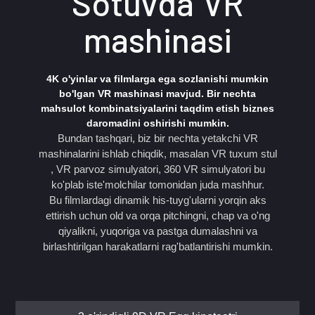
Sotuvda VR
mashinasi
4K o'yinlar va filmlarga ega sozlanishi mumkin
bo'lgan VR mashinasi mavjud. Bir nechta
mahsulot kombinatsiyalarini taqdim etish biznes
daromadini oshirishi mumkin.
Bundan tashqari, biz bir nechta yetakchi VR
mashinalarini ishlab chiqdik, masalan
VR tuxum stul
, VR parvoz simulyatori,
360 VR simulyatori
bu
ko'plab iste'molchilar tomonidan juda mashhur.
Bu filmlardagi dinamik his-tuyg'ularni yorqin aks
ettirish uchun old va orqa pitchingni, chap va o'ng
qiyalikni, yuqoriga va pastga dumalashni va
birlashtirilgan harakatlarni rag'batlantirishi mumkin.