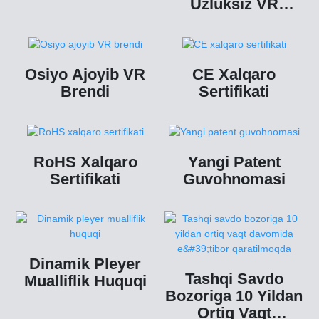
Uzluksiz VR
Yetkazib
Beruvchisi
Osiyo Ajoyib VR
CE Xalqaro
Brendi
Sertifikati
RoHS Xalqaro
Yangi Patent
Sertifikati
Guvohnomasi
Dinamik Pleyer
Tashqi Savdo
Mualliflik Huquqi
Bozoriga 10 Yildan
Ortiq Vaqt