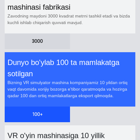
mashinasi fabrikasi
Zavodning maydoni 3000 kvadrat metrni tashkil etadi va bizda
kuchli ishlab chiqarish quvvati mavjud.
3000
Dunyo bo'ylab 100 ta mamlakatga
sotilgan
Bizning VR simulyator mashina kompaniyamiz 10 yildan ortiq
vaqt davomida xorijiy bozorga e'tibor qaratmoqda va hozirga
qadar 100 dan ortiq mamlakatlarga eksport qilmoqda.
100+
VR o'yin mashinasiga 10 yillik