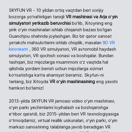
SKYFUN VR - 10 yildan ortiq vaqtdan beri xorijiy
bozorga yo'naltirilgan taniqli
VR mashinasi va Arja o'yin
simulyatori yetkazib beruvchisi
bo'lib, Xitoyning eng
yirik o'yin mashinalari ishlab chiqarish bazasi bo'lgan
Guanchjou shahrida joylashgan. Biz bir qator sanoat
yetakchi mahsulotlarini ishlab chiqdik, masalan
9D VR
kinoteatri
, 360 VR simulyatori, VR avtomobil haydash
simulyatori, VR qochish xonasi va boshqalar. Bundan
tashqari, biz mijozlarga muammoni o'z vaqtida hal
qilishda yordam berish uchun mijozlarga xizmat
ko'rsatishga katta ahamiyat beramiz. Skyfun-ni
tanlang, biz Xitoyda
VR o'yin mashinasining
eng yaxshi
hamkori bo'lamiz!
2013-yilda SKYFUN VR jamoasi video o'yin mashinasi,
o'yin parki yechimlarini loyihalash va boshqarishga
e'tibor qaratdi, biz 2015-yildan beri VR texnologiyasiga
o'tmoqdamiz, virtual reallik uskunalari, o'yin parki, o'yin
markazi sanoatining talablariga javob beradigan VR