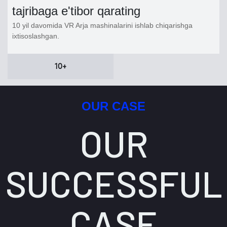
tajribaga e'tibor qarating
10 yil davomida VR Arja mashinalarini ishlab chiqarishga
ixtisoslashgan.
10+
OUR CASE
OUR
SUCCESSFUL
CASE