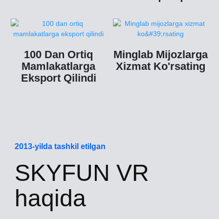
Davomida E'tibor
Qaratilmoqda
100 Dan Ortiq
Minglab Mijozlarga
Mamlakatlarga
Xizmat Ko'rsating
Eksport Qilindi
2013-yilda tashkil etilgan
SKYFUN VR
haqida