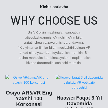
Kichik sarlavha
WHY CHOOSE US
Biz VR o'yin mashinalari sanoatiga
ixtisoslashganmiz, o'yinchini o'yin bilan
qiziqtirishga va zavqlanishga undaymiz.
4K o'yinlar va filmlar bilan moslashtiriladigan VR
arkad simulyatoridan foydalanish mumkin. Bir
nechta mahsulot kombinatsiyalarini taqdim etish
biznes daromadini oshirishi mumkin.
Osiyo AR&VR Eng
Huawei Faqat 3 Yil
Yaxshi 100
Davomida
Korxonasi