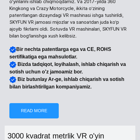
o'yinlarini ishlab chiqmoqdamiz. Va 2017-yilda 360
Kingkong va Crazy Motorcycle, ikkita o'zining
patentlangan dizayndagi VR mashinasi ishga tushirildi,
SKYFUN VR jamoasi mijozlar va sanoatdan juda ko'p
ajoyib fikrlarni oldi. Sotuvda VR mashinalari, SKYFUN VR
bilan bog'lanishga xush kelibsiz.
Bir nechta patentlarga ega va CE, ROHS
sertifikatiga ega mahsulotlar.
Bizda tadqiqot, loyihalash, ishlab chiqarish va
sotish uchun o'z jamoamiz bor.
Biz butunlay Ar-ge, ishlab chiqarish va sotish
bilan birlashtirilgan kompaniyamiz.
READ MORE
3000 kvadrat metrlik VR o'yin