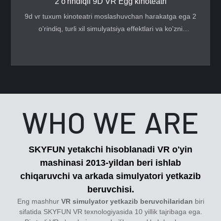
2 o'rindiqli 9D VR Egg kinoteatri
9d vr tuxum kinoteatri moslashuvchan harakatga ega 2
o'rindiq, turli xil simulyatsiya effektlari va ko'zni
qamashtiruvchi ko'rinish, vr parkida juda mashhur vr
mashinasi.
WHO WE ARE
SKYFUN yetakchi hisoblanadi
VR o'yin
mashinasi
2013-yildan beri ishlab
chiqaruvchi va arkada simulyatori yetkazib
beruvchisi.
Eng mashhur
VR simulyator yetkazib beruvchilaridan
biri
sifatida SKYFUN VR texnologiyasida 10 yillik tajribaga ega.