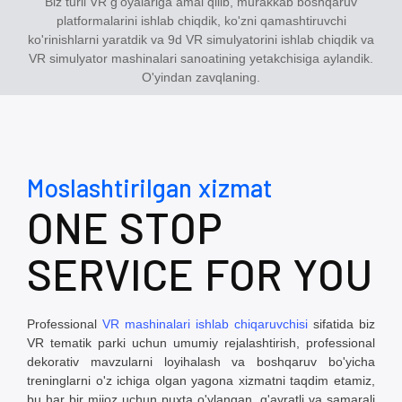
Biz turli VR g'oyalariga amal qilib, murakkab boshqaruv
platformalarini ishlab chiqdik, ko'zni qamashtiruvchi
ko'rinishlarni yaratdik va 9d VR simulyatorini ishlab chiqdik va
VR simulyator mashinalari sanoatining yetakchisiga aylandik.
O'yindan zavqlaning.
Moslashtirilgan xizmat
ONE STOP
SERVICE FOR YOU
Professional
VR mashinalari ishlab chiqaruvchisi
sifatida
biz
VR tematik parki uchun umumiy rejalashtirish, professional
dekorativ mavzularni loyihalash va boshqaruv bo'yicha
treninglarni o'z ichiga olgan yagona xizmatni taqdim etamiz,
bu har bir mijoz uchun puxta o'ylangan, g'ayratli va samarali