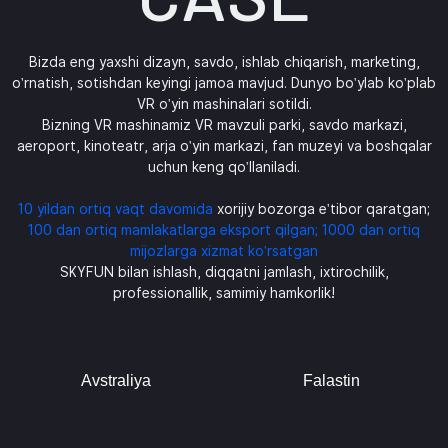
Bizda eng yaxshi dizayn, savdo, ishlab chiqarish, marketing,
o'rnatish, sotishdan keyingi jamoa mavjud. Dunyo bo'ylab ko'plab
VR o'yin mashinalari sotildi.
Bizning VR mashinamiz VR mavzuli parki, savdo markazi,
aeroport, kinoteatr, arja o'yin markazi, fan muzeyi va boshqalar
uchun keng qo'llaniladi.
10 yildan ortiq vaqt davomida
xorijiy bozorga e'tibor qaratgan;
100 dan ortiq mamlakatlarga eksport qilgan; 1000 dan ortiq
mijozlarga xizmat ko'rsatgan
SKYFUN bilan ishlash, diqqatni jamlash, ixtirochilik,
professionallik, samimiy hamkorlik!
Avstraliya
Falastin