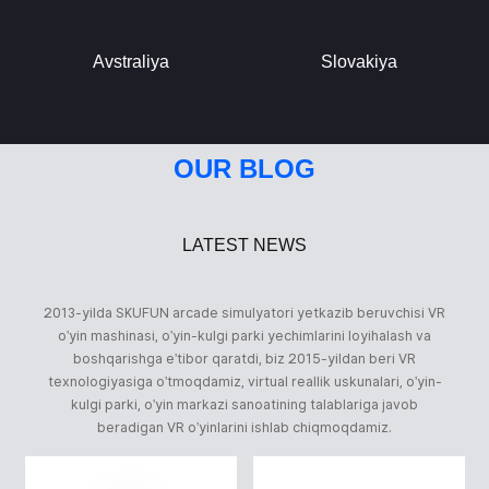
Avstraliya
Slovakiya
OUR BLOG
LATEST NEWS
2013-yilda SKUFUN arcade simulyatori yetkazib beruvchisi VR
o'yin mashinasi, o'yin-kulgi parki yechimlarini loyihalash va
boshqarishga e'tibor qaratdi, biz 2015-yildan beri VR
texnologiyasiga o'tmoqdamiz, virtual reallik uskunalari, o'yin-
kulgi parki, o'yin markazi sanoatining talablariga javob
beradigan VR o'yinlarini ishlab chiqmoqdamiz.