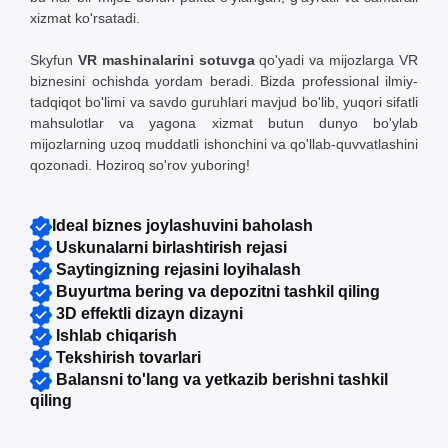
xizmat ko'rsatadi.
Skyfun
VR mashinalarini sotuvga
qo'yadi
va mijozlarga VR
biznesini ochishda yordam beradi. Bizda professional ilmiy-
tadqiqot bo'limi va savdo guruhlari mavjud bo'lib, yuqori sifatli
mahsulotlar va yagona xizmat butun dunyo bo'ylab
mijozlarning uzoq muddatli ishonchini va qo'llab-quvvatlashini
qozonadi. Hoziroq so'rov yuboring!
Ideal biznes joylashuvini baholash
Uskunalarni birlashtirish rejasi
Saytingizning rejasini loyihalash
Buyurtma bering va depozitni tashkil qiling
3D effektli dizayn dizayni
Ishlab chiqarish
Tekshirish tovarlari
Balansni to'lang va yetkazib berishni tashkil
qiling