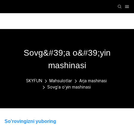
VR aksessuarlari
VR mashinasi
Arja mashinasi
Sovg&#39;a o&#39;yin
mashinasi
SKYFUN
Mahsulotlar
Arja mashinasi
Sovg'a o'yin mashinasi
So'rovingizni yuboring