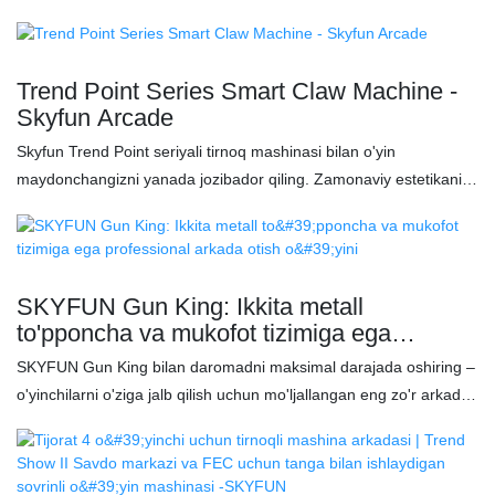
Trend Point Series Smart Claw Machine -
Skyfun Arcade
Skyfun Trend Point seriyali tirnoq mashinasi bilan o'yin
maydonchangizni yanada jozibador qiling. Zamonaviy estetikani
sanoat darajasidagi barqarorlik bilan uyg'unlashtirgan holda, u
moslashuvchan tirnoq kuchini sozlash imkonini beruvchi aqlli
anakart va o'yinchilarning o'zaro ta'sirini maksimal darajada
oshirish uchun 360° professional darajadagi boshqaruv joystikiga
SKYFUN Gun King: Ikkita metall
ega.
to'pponcha va mukofot tizimiga ega
professional arkada otish o'yini
SKYFUN Gun King bilan daromadni maksimal darajada oshiring –
o'yinchilarni o'ziga jalb qilish uchun mo'ljallangan eng zo'r arkada
otishma o'yini. Asosiy xususiyatlarga quyidagilar kiradi: ✅ Ultra
realistik vizuallar uchun 4K temperli shisha displey ✅ Ikkita sanoat
darajasidagi metall to'pponchalar (haqiqiy orqaga chekinish hissi)