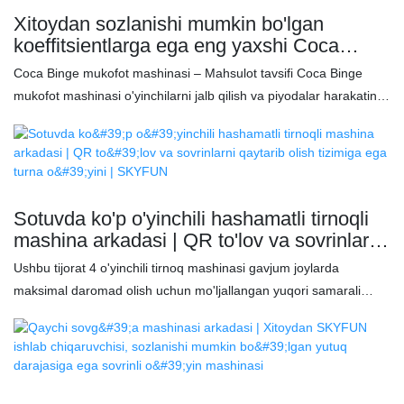
gʻalaba qozonish hayajoni haqida hamdir, oʻyinchilarni koʻproq
Xitoydan sozlanishi mumkin bo'lgan
narsalar uchun qaytib kelishga undaydigan, takroriy oʻyinlarni
koeffitsientlarga ega eng yaxshi Coca
kuchaytiradigan va daromadni maksimal darajada oshiradigan
Binge mukofot mashinasi ikki tomonlama
Coca Binge mukofot mashinasi – Mahsulot tavsifi Coca Binge
koʻr-koʻrona gashapon mukofot tizimiga ega.
aylanuvchi interaktiv arkada qutqarish o'yini
mukofot mashinasi o'yinchilarni jalb qilish va piyodalar harakatini
- SKYFUN
kuchaytirish uchun ko'zni qamashtiruvchi neon yoritish va
kiberpank dizayniga ega. Uning ikki tomonlama aylanuvchi o'yini
va tezkor mukofot tizimi takroriy o'yinlarni rag'batlantiradigan
qiziqarli tajriba yaratadi. Boshqarish oson va tijorat chidamliligi
uchun yaratilgan bu o'yin avtomatlari, savdo markazlari va
Sotuvda ko'p o'yinchili hashamatli tirnoqli
kinoteatrlar uchun daromadni samarali oshirishni istaganlar uchun
mashina arkadasi | QR to'lov va sovrinlarni
ideal tanlovdir.
qaytarib olish tizimiga ega turna o'yini |
Ushbu tijorat 4 o'yinchili tirnoq mashinasi gavjum joylarda
SKYFUN
maksimal daromad olish uchun mo'ljallangan yuqori samarali
arkad tirnoq mashinasidir. Sotuvga qo'yilgan premium kran
mashinasi sifatida u ishtirokni oshirish va arkad mashinasi
daromadini oshirish uchun ko'p o'yinchi o'rtasidagi o'zaro ta'sirni
qo'llab-quvvatlaydi. Tanga, kupyura va QR kod to'lovi bilan
jihozlangan ushbu tirnoqli kran mashinasi foydalanuvchi qulayligi