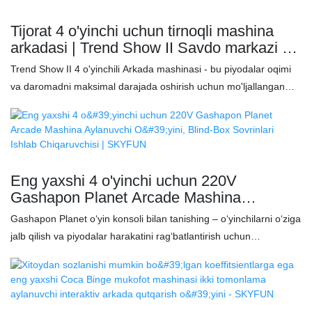
✅ Lotereyadan chiqish va sirli sovg'alar bilan sovrinlarni qaytarib
olish tizimi ✅ Atrof-muhit yorug'lik effektlari va tanga/kupka qabul
Tijorat 4 o'yinchi uchun tirnoqli mashina
qiluvchisi Takroriy o'yinlar va foyda olish uchun ko'ngilochar
arkadasi | Trend Show II Savdo markazi va
markazlarda, oilaviy joylarda yoki arkadalarda joylashtiring. Kam
FEC uchun tanga bilan ishlaydigan sovrinli
Trend Show II 4 o'yinchili Arkada mashinasi - bu piyodalar oqimi
texnik xizmat ko'rsatish, yuqori ROI!
o'yin mashinasi -SKYFUN
va daromadni maksimal darajada oshirish uchun mo'ljallangan
yuqori samarali, tanga bilan boshqariladigan sovrinli o'yin. Tez 30-
60 soniyali o'yin sikli, ikki o'yinchi o'rtasidagi o'zaro ta'sir va aqlli
to'lovlarni boshqarish tizimiga ega bo'lgan ushbu mashina kuchli
o'yinchi ishtirokini va barqaror foyda marjasini ta'minlaydi. Ko'zni
qamashtiruvchi LED yoritgichi, ixcham iz maydoni va
Eng yaxshi 4 o'yinchi uchun 220V
moslashuvchan sovrin variantlari bilan ushbu mashina savdo
Gashapon Planet Arcade Mashina
markazlari, o'yin-kulgi bog'lari va oilaviy ko'ngilochar markazlar
Aylanuvchi O'yini, Blind-Box Sovrinlari
Gashapon Planet oʻyin konsoli bilan tanishing – oʻyinchilarni oʻziga
uchun idealdir. Sozlanishi mumkin bo'lgan qiyinchilik tizimi
Ishlab Chiqaruvchisi | SKYFUN
jalb qilish va piyodalar harakatini ragʻbatlantirish uchun
operatorlarga qiziqarli va takrorlanadigan o'yin tajribasini taqdim
moʻljallangan hayajonli, interaktiv tajriba! Ajoyib va ​​futuristik NUJ
etish bilan birga investitsiyalarning daromadliligini optimallashtirish
ilmiy-fantastik dizayniga ega ushbu konsol barcha uchun qiziqarli
imkonini beradi.
boʻlishini kafolatlaydigan innovatsion 4 oʻyinchi uchun
raqobatbardosh rejimni taqdim etadi. Oʻyin nafaqat oʻynash, balki