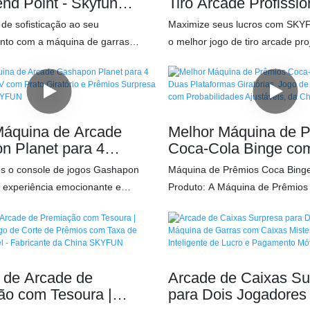
end Point - Skyfun
Tiro Arcade Profissi
Pistolas Duplas de M
de sofisticação ao seu
Maximize seus lucros com SKY
Sistema de Prêmios
nto com a máquina de garras
o melhor jogo de tiro arcade pr
 Point. Combinando estética de
cativar os jogadores. Os princip
 estabilidade de nível industrial,
incluem: ✅ Tela de vidro tempe
ma placa-mãe inteligente que
visuais ultrarrealistas ✅ Duas pi
es flexíveis na força da garra e um
de nível industrial (sensação de
ontrole profissional de 360° para
✅ Sistema de resgate de prêmio
Máquina de Arcade
Melhor Máquina de 
interação do jogador.
brindes surpresa ✅ Efeitos de l
n Planet para 4
Coca-Cola Binge co
es 220V com Prato
Plataformas Giratóri
aceitador de moedas/notas. Inst
s o console de jogos Gashapon
Máquina de Prêmios Coca Binge
o e Prêmios Surpresa |
Arcade Interativo co
de entretenimento, espaços fami
 experiência emocionante e
Produto: A Máquina de Prêmios
nte SKYFUN
Probabilidades Ajust
fliperamas para impulsionar as p
riada para cativar os jogadores e
apresenta iluminação neon cha
China - SKYFUN
lucro. Baixa manutenção, alto r
lientes! Com um design futurista e
design cyberpunk para atrair jo
investimento!
te inspirado em OVNIs, este
aumentar o fluxo de pessoas. S
ece um inovador modo competitivo
jogo com duas plataformas girat
ores, garantindo diversão para
instantâneos cria uma experiênc
 de Arcade de
Arcade de Caixas Su
o não se resume apenas a jogar,
que incentiva jogadas repetidas.
ão com Tesoura |
para Dois Jogadores
à emoção de ganhar, com um
e construída para durabilidade c