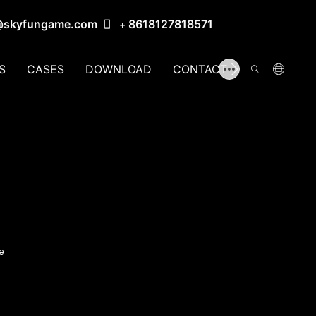
@skyfungame.com
8618127818571
+
S
CASES
DOWNLOAD
CONTACT US
e