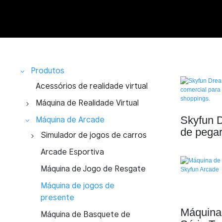
Produtos
Acessórios de realidade virtual
Máquina de Realidade Virtual
Cinema 9D VR
Skyfun 
Máquina de Arcade
de pegar
Cinema de Realidade
Simulador de Realidade
Simulador de jogos de carros
4 jogado
Virtual 9D para 1 pessoa
Virtual
Simulador de corrida 3DoF
Arcade Esportiva
fliperam
Cinema de Realidade
Simulador de realidade
Parque Temático de
Simulador de corrida 4DoF
Máquina de Jogo de Resgate
Virtual 9D com 2 Lugares
virtual 360
Realidade Virtual
Simulador de corrida 6DoF
Máquina de jogos de
Cinema de Realidade
Simulador de corrida em
Plataforma VR HTC
presente
Simulador de corrida com
Virtual 9D com 3 Lugares
realidade virtual
Sala de Escape em
Máquina 
rotação de 360° e 3 graus
Máquina de Basquete de
Cinema VR 9D com 4
Simulador de voo 9D VR
Realidade Virtual