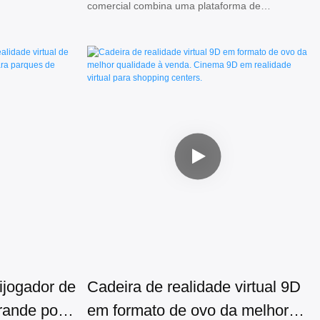
comercial combina uma plataforma de
Skyfun
movimento dinâmico avançada com headsets de
realidade virtual de alta definição,
proporcionando um cenário extremamente
realista e uma experiência imersiva que leva os
jogadores a sentir a emoção absoluta de
deslizar na neve.
ijogador de
Cadeira de realidade virtual 9D
grande porte
em formato de ovo da melhor