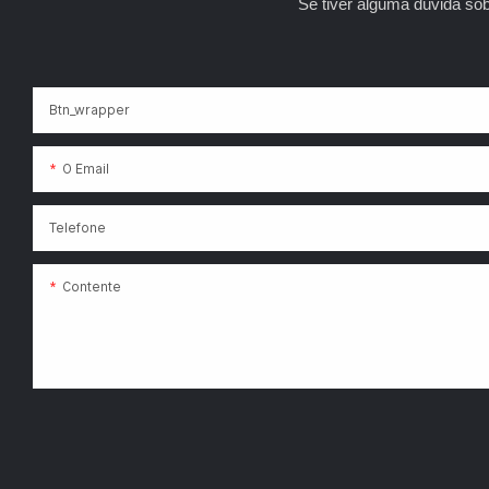
Se tiver alguma dúvida so
nenhuma out
ambientes vir
emocionantes
jogos, um am
Btn_wrapper
esteja em bu
a Máquina d
O Email
Moedas é a s
dimensão ext
Telefone
Contente