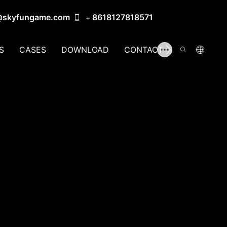
@skyfungame.com
8618127818571
+
S
CASES
DOWNLOAD
CONTACT US