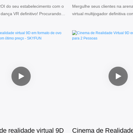
ta resolução à venda |
e livre movimentação
OI do seu estabelecimento com o
Mergulhe seus clientes na arena
 dança VR definitivo! Procurando
virtual multijogador definitiva c
N
parques de diversões
 impulsionar as vendas do seu
movimento.
ntro de entretenimento familiar ou
nter? Nossa máquina de dança VR
rcial foi projetada para atrair
delizá-las.
de realidade virtual 9D
Cinema de Realidade