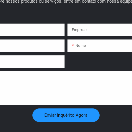
bre nossos produtos ou serviços, entre em contato com nossa equipe 
ra, explorando uma ampla gama de
tuais e participando de desafios
. Seja você um entusiasta de
ante de filmes ou simplesmente
Empresa
sca de uma aventura inesquecível,
e Jogos de RV Operada por
Nome
ua porta de entrada para uma
raordinária de en
Enviar Inquérito Agora