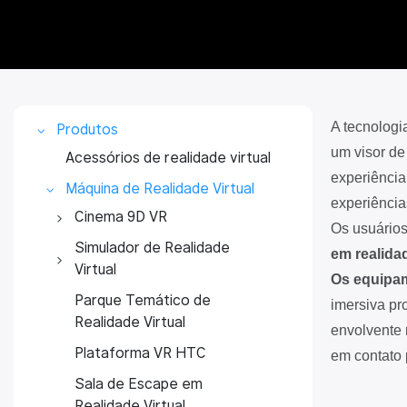
A tecnologia
Produtos
um visor de
Acessórios de realidade virtual
experiência
Máquina de Realidade Virtual
experiência
Cinema 9D VR
Os usuários
Cinema de Realidade
Simulador de Realidade
em realidad
Virtual 9D para 1 pessoa
Virtual
Os equipam
Cinema de Realidade
Simulador de realidade
Parque Temático de
imersiva pr
Virtual 9D com 2 Lugares
virtual 360
Realidade Virtual
envolvente 
Cinema de Realidade
Simulador de corrida em
Plataforma VR HTC
em contato 
Virtual 9D com 3 Lugares
realidade virtual
Sala de Escape em
Cinema VR 9D com 4
Simulador de voo 9D VR
Realidade Virtual