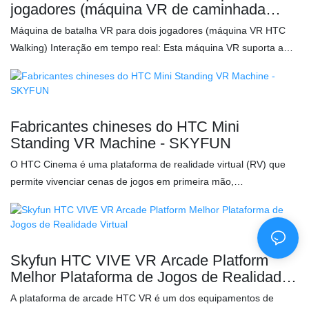
jogadores (máquina VR de caminhada
HTC) Preço de fábrica - SKYFUN
Máquina de batalha VR para dois jogadores (máquina VR HTC
Company
Walking) Interação em tempo real: Esta máquina VR suporta a
função de interação em tempo real. Os jogadores podem se
comunicar e interagir com os oponentes em tempo real durante o
jogo, o que aumenta a socialização e a diversão, tornando a
experiência de jogo mais rica e realista. Fácil de operar: O
Fabricantes chineses do HTC Mini
dispositivo é simples e conveniente de operar. Os jogadores só
Standing VR Machine - SKYFUN
precisam usar o visor montado na cabeça e segurar o controle
O HTC Cinema é uma plataforma de realidade virtual (RV) que
para iniciar o jogo, sem etapas de operação complicadas.
permite vivenciar cenas de jogos em primeira mão,
Características: ✅ Suporte para batalha VR competitiva online -
proporcionando ao público uma experiência imersiva e auditiva,
aproveite a diversão da realidade virtual ✅ Óculos VR HTC Vive
com muita emoção e diversão. Características: ✅ Ideal para
de alta resolução com controles sem fio ✅ Material de ferro, mais
espaços pequenos, de apenas 1 a 2 metros quadrados ✅
resistente e estável ✅ Mais de 100 jogos
Conteúdo diversificado com mais de 100 jogos e 1 novo título por
Skyfun HTC VIVE VR Arcade Platform
mês ✅ Aceita pagamentos com moedas ou cartão de membro ✅
Melhor Plataforma de Jogos de Realidade
Tela de 42 polegadas para jogos em tempo real ✅ Headset de
Virtual
A plataforma de arcade HTC VR é um dos equipamentos de
RV HTC VIVE de alta resolução com controles sem fio