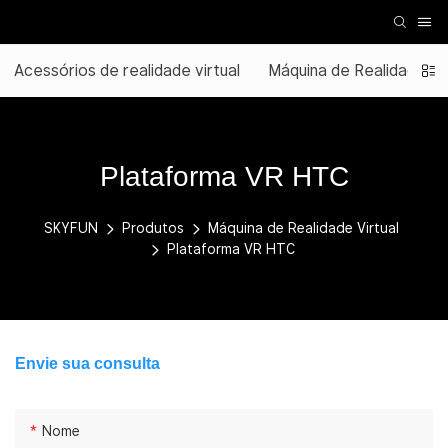
Acessórios de realidade virtual
Máquina de Realidade Vir
Plataforma VR HTC
SKYFUN
Produtos
Máquina de Realidade Virtual
Plataforma VR HTC
Envie sua consulta
Nome