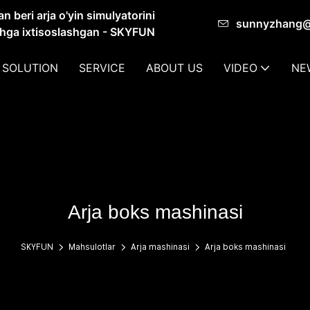
 beri arja o'yin simulyatorini
sunnyzhang
shga ixtisoslashgan - SKYFUN
 SOLUTION
SERVICE
ABOUT US
VIDEO
NE
Arja boks mashinasi
SKYFUN
Mahsulotlar
Arja mashinasi
Arja boks mashinasi