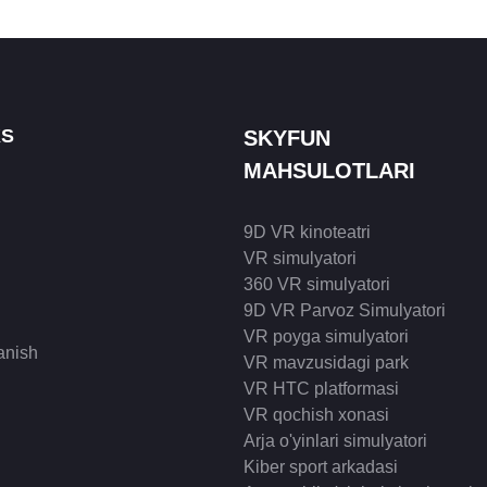
KS
SKYFUN
MAHSULOTLARI
9D VR kinoteatri
VR simulyatori
360 VR simulyatori
9D VR Parvoz Simulyatori
VR poyga simulyatori
anish
VR mavzusidagi park
VR HTC platformasi
VR qochish xonasi
Arja o'yinlari simulyatori
Kiber sport arkadasi