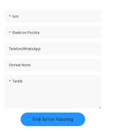
5D kinoteatr
Telefon uchun g&#39;ilof yasash
Uchar kinoteatr
uchun avtomatlar
Ism
Bermuda kinoteatri
Elektron Pochta
Telefon/whatsApp
Shirkat Nomi
Tarkib
Endi So'rov Yuboring