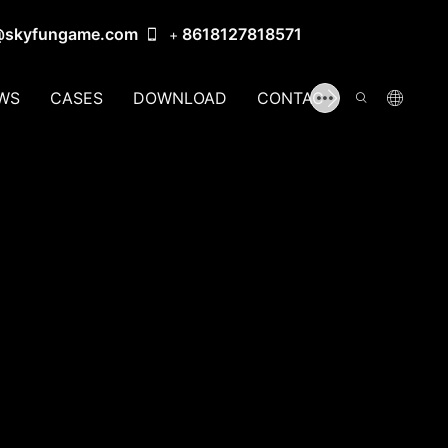
@skyfungame.com
8618127818571
+
WS
CASES
DOWNLOAD
CONTACT US