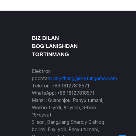
BIZ BILAN
BOG'LANISHDAN
TORTINMANG
Elektron
pochta:
sunnyzhang@skyfungame.com
Telefon: +86 18127818571
WhatsApp: +86 18127818571
Manzil: Guanchjou, Panyu tumani,
Wanbo 1-yo'li, Aoyuan, 3-bino,
15-qavat
9-son, BangJiang Sharqiy Qishloq
bo'limi, Fuyi yo'li, Panyu tumani,