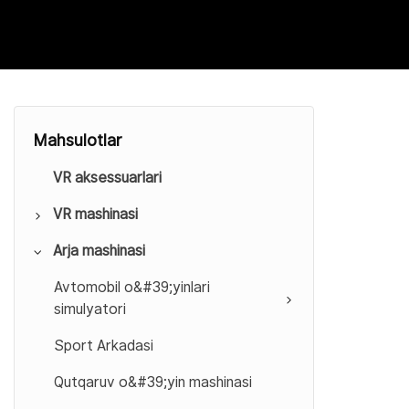
Mahsulotlar
VR aksessuarlari
VR mashinasi
Arja mashinasi
9D VR kinoteatri
VR simulyatori
Avtomobil o&#39;yinlari
simulyatori
VR mavzusidagi park
Sport Arkadasi
VR HTC platformasi
Qutqaruv o&#39;yin mashinasi
VR qochish xonasi