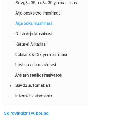
Sovg&#39;a o&#39;yin mashinasi
VR Arena
Arja basketbol mashinasi
AR VR simulyatori
Arja boks mashinasi
Bolalar VR mashinasi
Otish Arja Mashinasi
Karusel Arkadasi
bolalar o&#39;yin mashinasi
boshqa arja mashinasi
Aralash reallik simulyatori
Savdo avtomatlari
Interaktiv kinoteatr
Popkorn savdo avtomatlari
Paxta konfetlari savdo
Orbita kinoteatri
avtomatlari
So'rovingizni yuboring