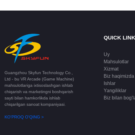
QUICK LIN
Uy
Mahsulotlar
Xizmat
Guangzhou Skyfun Technology Co.,
Biz haqimizda
Ltd - bu VR Arcade (Game Machine)
Ishlar
mahsulotlariga ixtisoslashgan ishlab
Yangiliklar
chiqarish va marketingni boshqarish
Biz bilan bog'l
sayti bilan hamkorlikda ishlab
chiqarilgan sanoat kompaniyasi.
KO'PROQ O'QING >