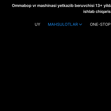
Ommabop vr mashinasi yetkazib beruvchisi 13+ yildan
ishlab chiqari
UY
MAHSULOTLAR
ONE-STOP