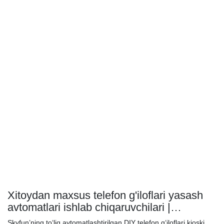
Xitoydan maxsus telefon g'iloflari yasash
avtomatlari ishlab chiqaruvchilari |
SKYFUN
Skyfun’ning to‘liq avtomatlashtirilgan DIY telefon g‘iloflari kioski