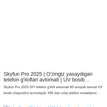
Skyfun Pro 2025 | O'zingiz yasaydigan
telefon g'iloflari avtomati | UV bosib
chiqarish | IoT masofadan boshqarish pulti
Skyfun Pro 2025 DIY telefon g'ilofi avtomati 60 soniyali sanoat UV
| 595+ model | 5 ta rang mavjud
bosib chiqarishni ta'minlaydi, 595 dan ortiq telefon modellarini
qo'llab-quvvatlaydi va 24/7 qarovsiz ishlash uchun IoT masofadan
boshqarishni taklif etadi. 2000 ml yuqori mahsuldorlikdagi siyoh,