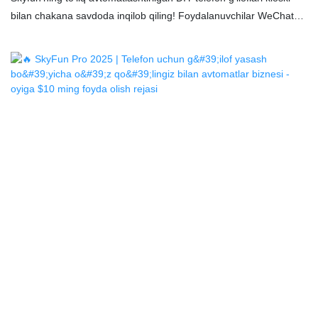
bilan chakana savdoda inqilob qiling! Foydalanuvchilar WeChat
mini-dasturi orqali 60 soniyadan kamroq vaqt ichida
shaxsiylashtirilgan g‘iloflarni loyihalashtiradilar/chop etadilar –
xodimlar kerak emas. Sanoat darajasidagi UV bosma (0,2 mm
aniqlik) bilan 595+ qurilma modellarini qo‘llab-quvvatlaydi. Savdo
markazlarida/aeroportlarda/kampuslarda 24/7 ishlash orqali har
bir birlik uchun oyiga $10,000+ foyda oling. IoT masofadan
boshqarish, 2000 ml yuqori mahsuldorlikdagi siyoh tizimi va 30
kunlik ROI. $12 milliardlik shaxsiylashtirilgan aksessuarlar
bozoriga qo‘shiling – bugun pul oqimi mashinangizni ishga
tushiring!