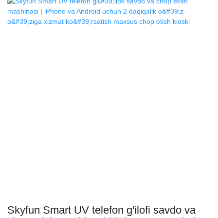
ko'p to'lov tizimlari va beshta zamonaviy rang variantlari (pushti,
qora, qizil, sariq, ko'k) bilan bu savdo markazlari, aeroportlar va
kampuslar uchun tezkor investitsiya daromadi va yuqori
rentabellikka ega bo'lgan mukammal chakana savdo yechimidir.
Mahsulotning asosiy jihatlari⭐️ Beshta rang variantlari: turli xil
joylar uchun pushti, qora, qizil, sariq va ko'k.⭐️ Sanoat
darajasidagi UV bosma: bardoshli, tirnalishga chidamli, yorqin
qoplama.⭐️ Tez o'tkazish qobiliyati: har bir moslashtirilgan quti
uchun ~60 soniya.⭐️ Keng moslik: 595+ telefon modellari qo'llab-
quvvatlanadi.⭐️ IoT masofaviy boshqaruvi: jonli boshqaruv
panellari, OTA yangilanishlari, ogohlantirishlar
Skyfun Smart UV telefon g'ilofi savdo va