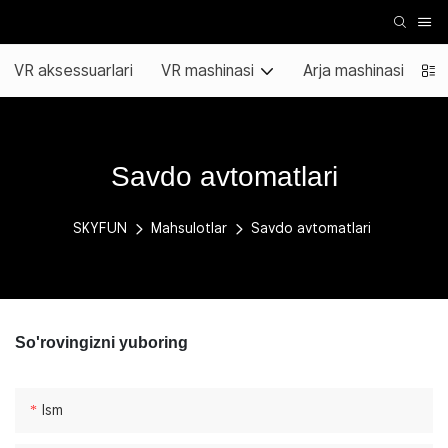
VR aksessuarlari
VR mashinasi
Arja mashinasi
Savdo avtomatlari
SKYFUN
Mahsulotlar
Savdo avtomatlari
So'rovingizni yuboring
Ism