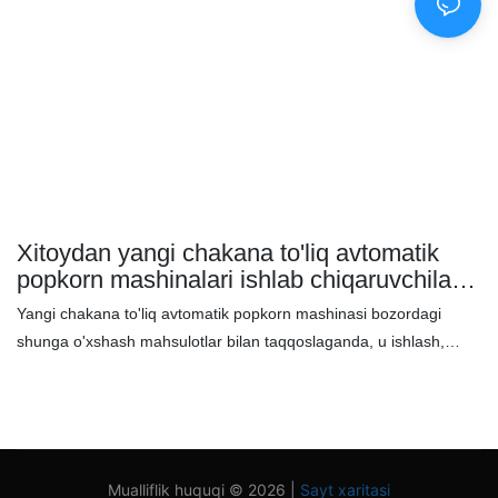
barqaror daromad keltirishi mumkin. - Barcha ob-havo sharoitida
ishlash - inson aralashuvisiz 24 soatlik ishlash
Xitoydan yangi chakana to'liq avtomatik
popkorn mashinalari ishlab chiqaruvchilari |
SKYFUN
Yangi chakana to'liq avtomatik popkorn mashinasi bozordagi
shunga o'xshash mahsulotlar bilan taqqoslaganda, u ishlash,
sifat, tashqi ko'rinish va boshqalar jihatidan beqiyos ustunliklarga
ega va bozorda yaxshi obro'ga ega. SKYFUN avvalgi
mahsulotlarning kamchiliklarini umumlashtiradi va ularni doimiy
ravishda takomillashtiradi. Yangi chakana to'liq avtomatik popkorn
mashinasining texnik xususiyatlari sizning ehtiyojlaringizga
Mualliflik huquqi © 2026 |
Sayt xaritasi