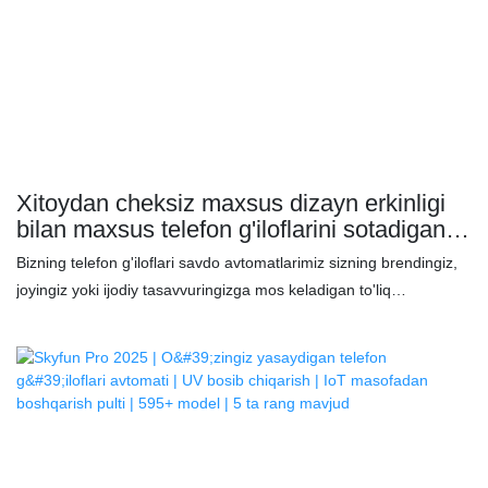
Xitoydan cheksiz maxsus dizayn erkinligi
bilan maxsus telefon g'iloflarini sotadigan
avtomat | SKYFUN
Bizning telefon g'iloflari savdo avtomatlarimiz sizning brendingiz,
joyingiz yoki ijodiy tasavvuringizga mos keladigan to'liq
moslashtiriladigan tashqi dizaynlarni taklif etadi. Siz zamonaviy
ko'rinishni yoki ko'zni qamashtiruvchi grafikani afzal ko'rasizmi, biz
sizning g'oyalaringizni hayotga tatbiq etamiz - bu sizning
mashinangizni nafaqat funktsional, balki kuchli vizual ifodaga
aylantiradi.