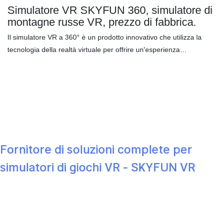
altamente immersiva: il simulatore UFO VR utilizza la più recente
Simulatore VR SKYFUN 360, simulatore di
tecnologia di realtà virtuale per fornire ai giocatori un feedback
montagne russe VR, prezzo di fabbrica.
visivo, uditivo e tattile a 360 gradi. I giocatori possono immergersi
Il simulatore VR a 360° è un prodotto innovativo che utilizza la
in una cabina di pilotaggio UFO realistica e sperimentare
tecnologia della realtà virtuale per offrire un'esperienza
un'autentica esperienza di controllo di volo.
Simulatore VR a 360°
panoramica immersiva a 360 gradi, consentendo agli utenti di
vivere emozioni e divertimento.
- VR Business Best
Choice
Fornitore di soluzioni complete per
simulatori di giochi VR - SKYFUN VR
Il simulatore di montagne russe SKYFUN
VR 360° offre rotazioni a 360°
fluidissime, assenza di lag e movimenti
coinvolgenti per avventure mozzafiato.