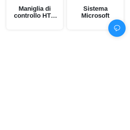
Maniglia di
Sistema
controllo HTC
Microsoft
e casco
Attendiamo con
interesse la
vostra richiesta!
Per qualsiasi domanda sui nostri prodotti o servizi, non
esitate a contattare il nostro servizio clienti.
Siamo online 24
ore su 24!