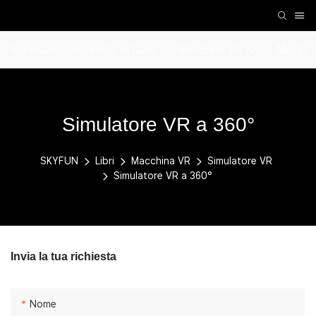
Accessori per realtà virtuale
Macchina VR
Macchin
Simulatore VR a 360°
SKYFUN
Libri
Macchina VR
Simulatore VR
Simulatore VR a 360°
Invia la tua richiesta
Nome