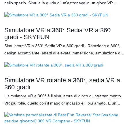
nello spazio. Simula la guida di un'astronave in un gioco VR.
Un'esperienza immersiva 9D. Questa poltrona VR a 360° include
30 giochi VR con video HD a 1080p. Ti regalerà un'incredibile
sensazione di gioco in realtà virtuale, come non l'hai mai provata
Simulatore VR a 360° Sedia VR a 360
prima.
gradi - SKYFUN
Simulatore VR a 360° Sedia VR a 360 gradi - Rotazione a 360°,
design accattivante, effetti di elevata immersione, simulazione di
movimento accurata con video VR di alta qualità e giochi
interattivi. ● Simulatore di volo VR originale Sedia VR a 360°. ●
100 film + 15 giochi di tiro interattivi ● Sono presenti i nostri giochi
Simulatore VR rotante a 360°, sedia VR a
esclusivi con copyright. E la sedia VR può ruotare di 360 gradi. ●
360 gradi
Rotazione e sparo simultanei. Caratteristiche: ✅ Sedile girevole a
Il simulatore VR a 360° è il simulatore di gioco di intrattenimento
360 gradi ✅ Schermo da 42 pollici per mostrare ciò che il
VR più folle, quello con il maggior incasso e il più amato. È un
giocatore sta giocando ✅ Supporta la rotazione a 360 gradi per
gioco sicuro perché rispetta tutti gli standard di sicurezza (con
un'esperienza più realistica.
cinture di sicurezza per torace e piedi) ed è interattivo (in quanto
consente di sparare o gestire parte del movimento digitale).