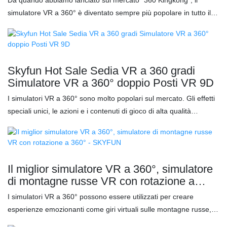
sicurezza 6 in 1 per una protezione completa ✅ Il cinturino per il
simulatore VR a 360° è diventato sempre più popolare in tutto il
mento tiene gli occhiali e il cinturino per i piedi tiene le gambe ✅
mondo. L'aspetto accattivante, il movimento unico con effetti
Rotazione a 360 gradi, un'esperienza reale ed emozionante
speciali e i film di alta qualità hanno fatto un'ottima impressione.
Nel 2023, abbiamo deciso di lanciare un altro modello VR a 360°
completamente nuovo ma a un prezzo contenuto! Caratteristiche:
Skyfun Hot Sale Sedia VR a 360 gradi
✅ Cambia il colore della luce premendo il telecomando per
Simulatore VR a 360° doppio Posti VR 9D
selezionare il colore o lascia che il colore cambi automaticamente
I simulatori VR a 360° sono molto popolari sul mercato. Gli effetti
✅ Il sedile può ruotare di 360 gradi e oscillare su e giù ✅ Il sedile
speciali unici, le azioni e i contenuti di gioco di alta qualità
è dotato di cinture di sicurezza per il corpo e i piedi ✅ C'è uno
attraggono fortemente gli utenti. Ovunque si trovino, gli utenti
schermo da 32 pollici sulla parte superiore della macchina che
possono esplorare questo mondo virtuale a 360°. Il simulatore VR
può riprodurre lo schermo di gioco in tempo reale ✅ Dotato di film
a 360° ti permette di vivere un'avventura sulle montagne russe in
e giochi come serie di montagne russe, serie horror, serie di
realtà virtuale estremamente veloce.
dinosauri, ecc.
Il miglior simulatore VR a 360°, simulatore
di montagne russe VR con rotazione a
360° - SKYFUN
I simulatori VR a 360° possono essere utilizzati per creare
esperienze emozionanti come giri virtuali sulle montagne russe,
simulazioni di sport estremi o ambienti di gioco immersivi. Lo