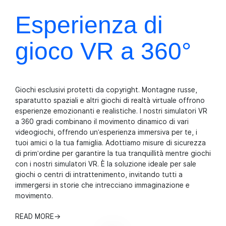
Il design futuristico e il modello
accattivante sono la chiave per far
Esperienza di
guadagnare la tua attività VR!
Richiedi Informazioni
gioco VR a 360°
Giochi esclusivi protetti da copyright. Montagne russe,
sparatutto spaziali e altri giochi di realtà virtuale offrono
esperienze emozionanti e realistiche. I nostri simulatori VR
a 360 gradi combinano il movimento dinamico di vari
videogiochi, offrendo un'esperienza immersiva per te, i
tuoi amici o la tua famiglia. Adottiamo misure di sicurezza
di prim'ordine per garantire la tua tranquillità mentre giochi
con i nostri simulatori VR. È la soluzione ideale per sale
giochi o centri di intrattenimento, invitando tutti a
immergersi in storie che intrecciano immaginazione e
movimento.
READ MORE
→