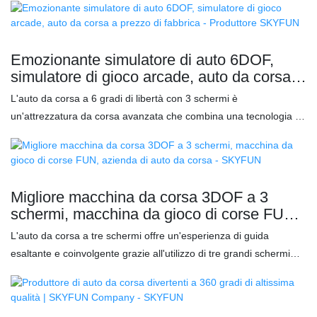
un'esperienza di guida più coinvolgente. L'ampio schermo LCD
curvo frontale crea un impatto visivo straordinario, migliorando il
senso di realismo e facendoti sentire davvero al volante. Abbinata
Emozionante simulatore di auto 6DOF,
al volante professionale Logitech G29, questa auto da corsa offre
simulatore di gioco arcade, auto da corsa a
un controllo e una reattività superiori, garantendo un'esperienza
prezzo di fabbrica - Produttore SKYFUN
L'auto da corsa a 6 gradi di libertà con 3 schermi è
di guida immersiva e di alta qualità che porta il tuo gioco a un
un'attrezzatura da corsa avanzata che combina una tecnologia di
livello superiore. Rispetto a prodotti simili sul mercato, la FUN 4
simulazione altamente realistica e contenuti di gioco di corse
DOF Racing Car vanta vantaggi ineguagliabili in termini di
emozionanti per offrire ai giocatori un'esperienza di guida
prestazioni, qualità, aspetto, ecc., e gode di un'ottima
realistica. Caratteristiche: ✅ Lo schermo ad alta definizione su tre
reputazione. SKYFUN analizza i difetti dei prodotti precedenti e li
lati rende la schermata di gioco più realistica e coinvolgente ✅
migliora continuamente. Le specifiche della FUN 4 DOF Racing
Migliore macchina da corsa 3DOF a 3
Riproduce accuratamente il feedback in tempo reale su impatti
Car possono essere personalizzate in base alle tue esigenze.
schermi, macchina da gioco di corse FUN,
dell'auto, curve e sensazioni stradali ✅ Volante da corsa
Caratteri
azienda di auto da corsa - SKYFUN
L'auto da corsa a tre schermi offre un'esperienza di guida
professionale con prestazioni di maneggevolezza superiori
esaltante e coinvolgente grazie all'utilizzo di tre grandi schermi
che creano una visuale panoramica per il pilota. Questa
configurazione offre un ampio campo visivo, permettendo ai
giocatori di sentirsi davvero al volante di un veicolo ad alta