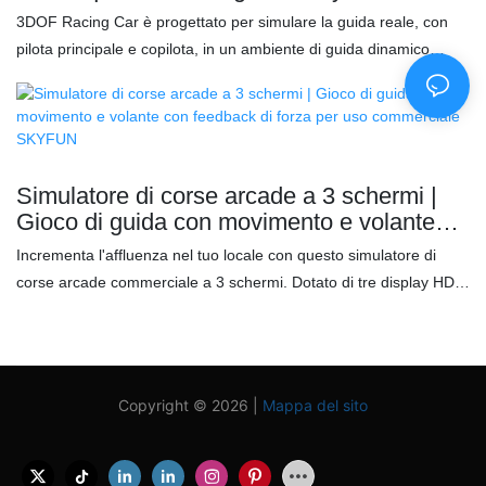
professionale con prestazioni di maneggevolezza superiori
Technology Co.,Ltd
3DOF Racing Car è progettato per simulare la guida reale, con
pilota principale e copilota, in un ambiente di guida dinamico
multidirezionale più realistico, rendendo la guida più interessante
e realistica. Caratteristiche: ✅ Esperienza reale di corse
automobilistiche ✅ Lo schermo ad alta definizione su tre lati
rende la schermata di gioco più realistica e coinvolgente ✅
Movimento 3DOF con movimento ✅ Simula la guida reale, con
Simulatore di corse arcade a 3 schermi |
pilota principale e copilota, in un ambiente più realistico
Gioco di guida con movimento e volante
con feedback di forza per uso commerciale
Incrementa l'affluenza nel tuo locale con questo simulatore di
SKYFUN
corse arcade commerciale a 3 schermi. Dotato di tre display HD
da 32 pollici, volante con force feedback realistico, piattaforma di
movimento idraulica dinamica e numerosi giochi di corse. Ideale
per sale giochi, centri commerciali, parchi divertimento e centri a
tema VR. Supporta sistemi di pagamento a moneta, carta e multi-
Copyright © 2026 |
Mappa del sito
pagamento per massimizzare i ricavi.