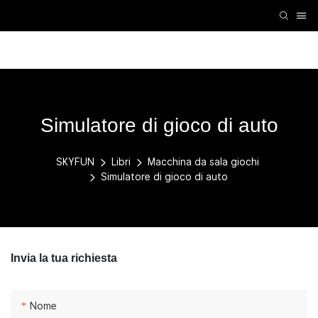
Accessori per realtà virtuale
Macchina VR
Macchin
Simulatore di gioco di auto
SKYFUN
Libri
Macchina da sala giochi
Simulatore di gioco di auto
Invia la tua richiesta
Nome