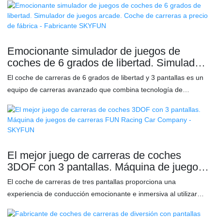
precisos y delicados para una conducción más fluida e inmersiva.
La pantalla LCD curva ultragrande en la parte frontal crea un
gran impacto visual, mejorando la sensación de realismo y
haciéndote sentir como si estuvieras realmente al volante.
Emocionante simulador de juegos de
Combinado con el volante profesional Logitech G29, este
coches de 6 grados de libertad. Simulador
simulador de carreras ofrece un control y una capacidad de
de juegos arcade. Coche de carreras a
El coche de carreras de 6 grados de libertad y 3 pantallas es un
respuesta superiores, garantizando una experiencia de carreras
precio de fábrica - Fabricante SKYFUN
equipo de carreras avanzado que combina tecnología de
inmersiva y de alta calidad que lleva tu juego al siguiente nivel. En
simulación altamente realista y contenido de juego de carreras
comparación con productos similares en el mercado, el FUN 4
emocionante para brindar a los jugadores una experiencia de
DOF Racing Car tiene ventajas incomparables en términos de
conducción realista. Características: ✅ La pantalla de
rendimiento, calidad, apariencia, etc., y goza de una buena
visualización de alta definición de tres lados hace que la pantalla
reputación en el mercado. SKYFUN analiza los defectos de
de juego sea más realista y llena de experiencia. ✅ Reproduce
El mejor juego de carreras de coches
productos anteriores y los mejora continuamente. Las
con precisión la retroalimentación en tiempo real sobre impactos
3DOF con 3 pantallas. Máquina de juegos
especificaciones del FUN
del coche, curvas y sensación de la carretera. ✅ Volante de
de carreras FUN Racing Car Company -
El coche de carreras de tres pantallas proporciona una
carreras profesional con rendimiento de manejo superior.
SKYFUN
experiencia de conducción emocionante e inmersiva al utilizar
tres grandes pantallas para crear una vista panorámica para el