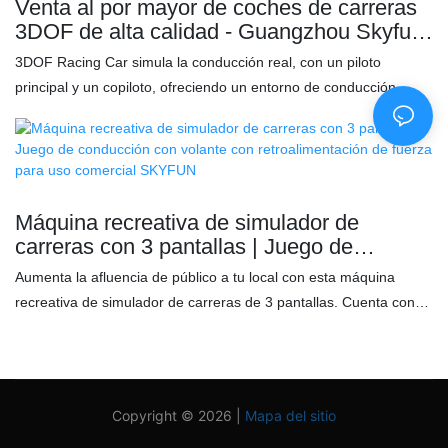
Venta al por mayor de coches de carreras
experiencia. ✅ Reproduce con precisión la retroalimentación en
El diseño de rotación de tres ejes proporciona movimientos ricos
3DOF de alta calidad - Guangzhou Skyfun
tiempo real sobre impactos del coche, curvas y sensación de la
y una experiencia emocionante. 3. El diseño de bloqu
Technology Co.,Ltd
3DOF Racing Car simula la conducción real, con un piloto
carretera. ✅ Volante de carreras profesional con un rendimiento
principal y un copiloto, ofreciendo un entorno de conducción
de manejo superior.
dinámico multidireccional más realista, lo que hace que la
experiencia sea más interesante y realista. Características: ✅
Experiencia real de carreras de coches ✅ Pantalla de alta
definición de tres lados que ofrece una experiencia de juego más
realista y completa ✅ Movimiento 3DOF con movimiento ✅
Máquina recreativa de simulador de
Simula la conducción real, con un piloto principal y un copiloto,
carreras con 3 pantallas | Juego de
para una experiencia más realista.
conducción con volante con
Aumenta la afluencia de público a tu local con esta máquina
retroalimentación de fuerza para uso
recreativa de simulador de carreras de 3 pantallas. Cuenta con
comercial SKYFUN
tres pantallas HD de 32 pulgadas, volante con retroalimentación
de fuerza realista, plataforma de movimiento hidráulico dinámico
y múltiples juegos de carreras. Ideal para salones recreativos,
centros comerciales, parques de atracciones y centros temáticos
Copyright © 2026 |
Mapa del sitio
de realidad virtual. Admite monedas, tarjetas y sistemas de pago