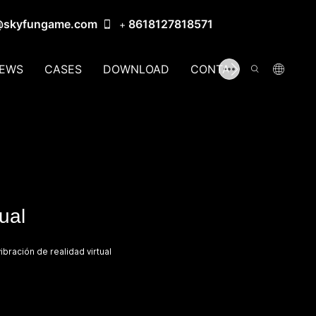
@skyfungame.com
8618127818571
+
EWS
CASES
DOWNLOAD
CONTACT US
ual
ibración de realidad virtual