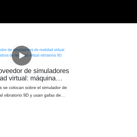
oveedor de simuladores
dad virtual: máquina
ra de realidad virtual
s se colocan sobre el simulador de
ia 9D
ual vibratorio 9D y usan gafas de
ual, pudiendo sentir el movimiento
ia arriba, abajo, izquierda y
o en las escenas de montañas
s en movimiento y efectos de
l juego.