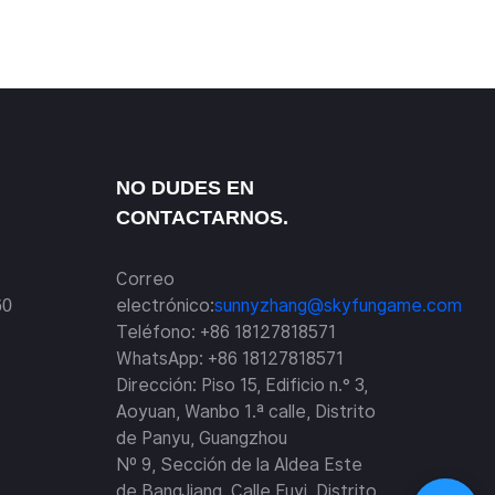
NO DUDES EN
CONTACTARNOS.
Correo
electrónico:
sunnyzhang@skyfungame.com
60
Teléfono: +86 18127818571
WhatsApp: +86 18127818571
Dirección: Piso 15, Edificio n.° 3,
Aoyuan, Wanbo 1.ª calle, Distrito
de Panyu, Guangzhou
Nº 9, Sección de la Aldea Este
de BangJiang, Calle Fuyi, Distrito