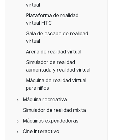
virtual
Plataforma de realidad
virtual HTC
Sala de escape de realidad
virtual
Arena de realidad virtual
Simulador de realidad
aumentada y realidad virtual
Máquina de realidad virtual
para niños
Máquina recreativa
Simulador de juegos de
Simulador de realidad mixta
coches
Máquinas expendedoras
Simulador de carreras de
Juego deportivo
Máquinas expendedoras de
Cine interactivo
3 grados de libertad
Máquina de juegos de canje
palomitas de maíz