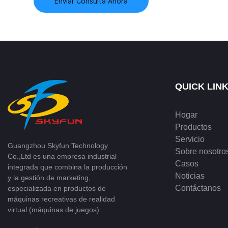
Enviar Consulta Ahora
QUICK LIN
Hogar
Productos
Servicio
Guangzhou Skyfun Technology
Sobre nosotro
Co.,Ltd es una empresa industrial
Casos
integrada que combina la producción
Noticias
y la gestión de marketing,
Contáctanos
especializada en productos de
máquinas recreativas de realidad
virtual (máquinas de juegos).