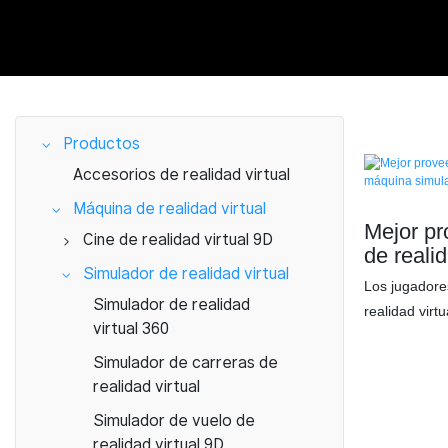
Productos
Accesorios de realidad virtual
Máquina de realidad virtual
Mejor pr
Cine de realidad virtual 9D
de reali
Cine VR 9D de 1 asiento
Simulador de realidad virtual
simulado
Los jugadore
vibrator
Cine de realidad virtual 9D
Simulador de realidad
realidad virt
con 2 asientos
virtual 360
realidad virt
Cine de realidad virtual 9D
Simulador de carreras de
vibratorio hac
con 3 butacas
realidad virtual
derecha, com
rusas, coche
Cine de realidad virtual 9D
Simulador de vuelo de
terremotos de
con 4 butacas
realidad virtual 9D