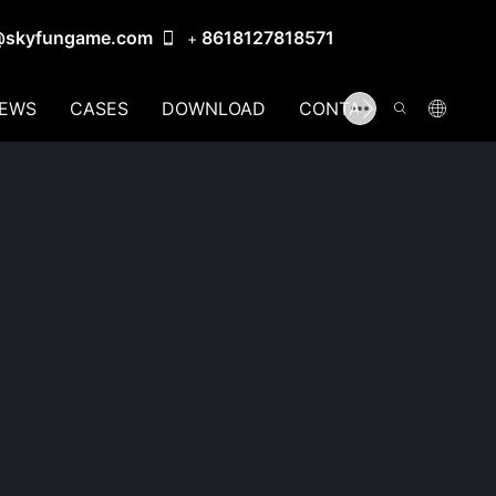
@skyfungame.com
8618127818571
+
EWS
CASES
DOWNLOAD
CONTACT US