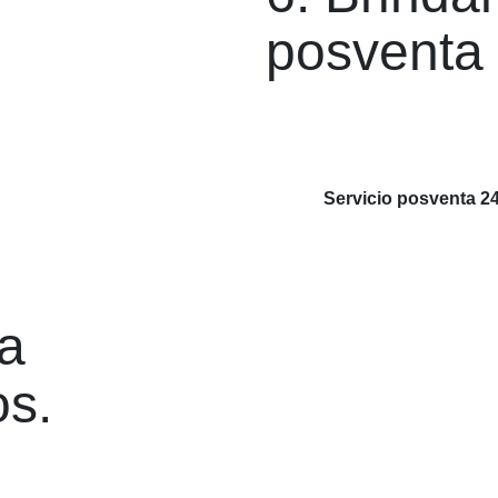
posventa 
Servicio posventa 24
ra
os.