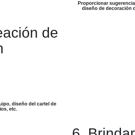
Proporcionar sugerenci
diseño de decoración de
eación de
n
uipo, diseño del cartel de
os, etc.
6. Brindar