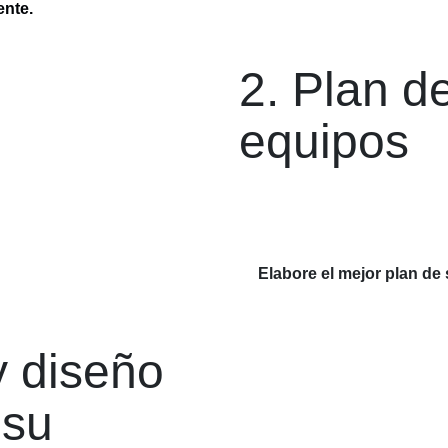
ente.
2. Plan d
equipos
Elabore el mejor plan de 
y diseño
 su