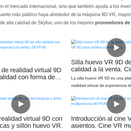
en el mercado internacional, sino que también ayuda a los inver
Cuanto más público haya alrededor de la máquina 9D VR, mayor 
de alta calidad de Skyfun, uno de los mejores
proveedores de
Silla huevo VR 9D de
calidad a la venta. 
de realidad virtual 9D
para centros comerci
calidad con forma de
La silla huevo VR 9D es una pla
acial a la venta |
realidad virtual de experiencia 
N
movimiento de 3 grados de liber
que permite al público experimen
más intenso a través de los sent
visual y táctil, para que puedan d
realidad virtual 9D con
Introducción al cine
experiencia de caídas, vibracion
cas y sillón huevo VR.
asientos. Cine VR mu
nuevas sensaciones reales, inm