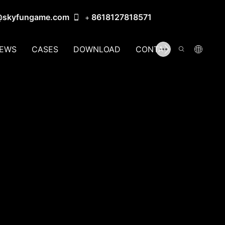
@skyfungame.com
8618127818571
+
EWS
CASES
DOWNLOAD
CONTACT US