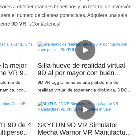
sores a obtener grandes beneficios y un retorno de inversión
será el número de clientes potenciales. Adquiera una sala
 cine 9D VR
. ¡Contáctenos!
 la mejor
Silla huevo de realidad virtual
Cine VR 9D
9D al por mayor con buen
ales.
precio - SKYFUN
taforma de
9D VR Egg Cinema es una plataforma de
dinámica, con
realidad virtual de experiencia dinámica, 3 DOF
tad (3 DOF),
Motion Ride, que hace que la audiencia tenga la
tar el realismo
sensación de realismo más poderosa desde el
idos auditivo,
oído, la vista y el tacto, para que pueda disfrutar
isfrutar de la
de la experiencia de caída, vibración y otras
 VR 9D de 4
SKYFUN 9D VR Simulator
es y otras
nuevas sensaciones reales, inmersivas y
ltipersona
Mecha Warrior VR Manufacturer
ersivas y
divertidas. Características: ✅ Diseño simple y