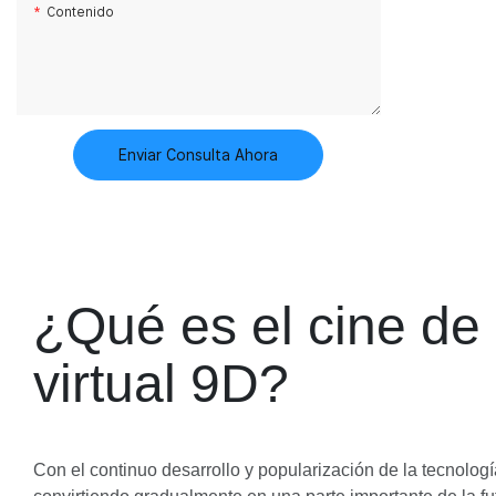
sensación de
Contenido
los jugadores
plataforma d
inmersiva co
sensación cor
calidad de im
contenido de
teatro 9DVR 
audiencia exp
Enviar Consulta Ahora
grados y una
experiencia 
los juegos de
Diseño simpl
apariencia ú
Pantalla táct
¿Qué es el cine de 
operación más
económico y 
virtual 9D?
juegos de exp
corto plazo.
Con el continuo desarrollo y popularización de la tecnolog