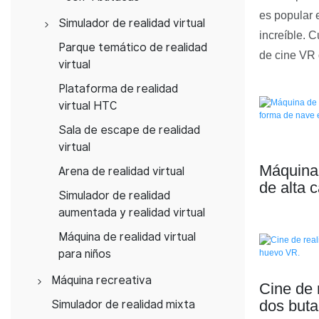
es popular 
Simulador de realidad virtual
increíble. 
Simulador de realidad
Parque temático de realidad
de cine VR 
virtual 360
virtual
Simulador de carreras de
Plataforma de realidad
realidad virtual
virtual HTC
Simulador de vuelo de
Sala de escape de realidad
realidad virtual 9D
virtual
Máquina 
Simulador de vibración de
Arena de realidad virtual
de alta 
realidad virtual
Simulador de realidad
nave esp
Simulador de equitación
aumentada y realidad virtual
SKYFU
en realidad virtual
Máquina de realidad virtual
Simulador de baile de
para niños
realidad virtual
Máquina recreativa
Cine de 
Simulador de esquí de
Simulador de juegos de
dos buta
Simulador de realidad mixta
realidad virtual