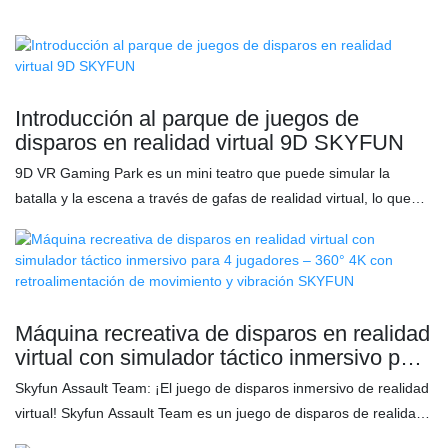
Introducción al parque de juegos de
disparos en realidad virtual 9D SKYFUN
9D VR Gaming Park es un mini teatro que puede simular la
batalla y la escena a través de gafas de realidad virtual, lo que
ahorra mucho espacio físico y rompe las limitaciones del mundo
moderno, ofreciendo una ventana al mundo virtual.
Máquina recreativa de disparos en realidad
virtual con simulador táctico inmersivo para
4 jugadores – 360° 4K con
Skyfun Assault Team: ¡El juego de disparos inmersivo de realidad
retroalimentación de movimiento y
virtual! Skyfun Assault Team es un juego de disparos de realidad
vibración SKYFUN
virtual para 4 jugadores con plataforma de movimiento de 360°,