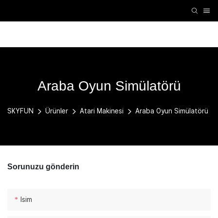
VR Aksesuarları
VR Makinesi
Atari Makinesi
K
Araba Oyun Simülatörü
SKYFUN
Ürünler
Atari Makinesi
Araba Oyun Simülatörü
Sorunuzu gönderin
Isim