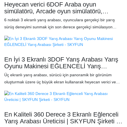
gerçekten sürücü koltuğunda hissetmenizi sağlar. Profesyonel
Heyecan verici 6DOF Araba oyun
sınıf Logitech G29 direksiyon simidiyle eşleştirilen bu yarış
simülatörü, Arcade oyun simülatörü,
simülatörü, üstün kontrol ve tepki hızı sağlayarak oyun
Fabrika fiyatı yarış arabası - Üretici
6 noktalı 3 ekranlı yarış arabası, oyunculara gerçekçi bir yarış
deneyiminizi bir üst seviyeye taşıyan yüksek kaliteli ve sürükleyici
SKYFUN
sürüş deneyimi sunmak için son derece gerçekçi simülasyon
bir yarış deneyimi sunar. FUN 4 Dof Yarış Arabası, piyasadaki
teknolojisini ve heyecan verici yarış oyunu içeriğini birleştiren
benzer ürünlerle karşılaştırıldığında, performans, kalite, görünüm
gelişmiş bir yarış ekipmanıdır. Özellikler: ✅ Üç taraflı yüksek
vb. açılardan eşsiz üstün avantajlara sahiptir ve piyasada iyi bir
çözünürlüklü ekran, oyun ekranını daha gerçekçi ve deneyim dolu
üne sahiptir. SKYFUN, geçmiş ürünlerin eksikliklerini özetler ve
hale getirir ✅ Araç darbeleri, viraj alma ve yol hissi konusunda
sürekli olarak iyileştirir. FUN 4 Dof Yarış Arabasının özellikleri
En İyi 3 Ekranlı 3DOF Yarış Arabası Yarış
gerçek zamanlı geri bildirimi doğru bir şekilde yeniden üretir ✅
ihtiyaçlarınıza göre özelleştirilebilir. Özellikler: ✅ 4 eksenli tasarım
Oyunu Makinesi EĞLENCELİ Yarış
Üstün yol tutuş performansına sahip profesyonel yarış direksiyonu
ile...
Arabası Şirketi - SKYFUN
Üç ekranlı yarış arabası, sürücü için panoramik bir görünüm
oluşturmak üzere üç büyük ekran kullanarak heyecan verici ve
sürükleyici bir sürüş deneyimi sunar. Bu kurulum, geniş bir görüş
alanı sağlayarak oyuncuların gerçekten yüksek hızlı bir aracın
direksiyonunda olduklarını hissetmelerini sağlar. Gerçekçi grafikler
ve duyarlı kontrollerle, kullanıcılar çeşitli sanal ortamlarda
En Kaliteli 360 Derece 3 Ekranlı Eğlenceli
yarışmanın heyecanını yaşayabilirler; bu da onu gerçekçi ve ilgi
Yarış Arabası Üreticisi | SKYFUN Şirketi -
çekici bir sürüş simülasyonu arayan yarış tutkunları ve arcade