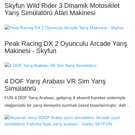
Skyfun Wild Rider 3 Dinamik Motosiklet
Yarış Simülatörü Atari Makinesi
Peak Racing DX 2 Oyunculu Arcade Yarış
Makinesi - Skyfun
4 DOF Yarış Arabası VR Sim Yarış
Simülatörü
FUN 4 DOF Yarış Arabası, gelişmiş 4 eksenli hareket sistemiyle
olağanüstü bir yarış deneyimi sunmak üzere tasarlanmıştır; daha
akıcı ve sürükleyici bir sürüş için hassas ve doğru hareketler
sunar. Ön taraftaki ultra büyük kavisli LCD ekran, muazzam bir
görsel etki yaratarak gerçekçilik hissini artırır ve kendinizi