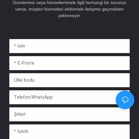
Ürünlerimiz veya hizmetlerimizle ilgili herhangi bir sorunuz
varsa, müşteri hizmetleri ekibimizle iletişime geçmekten
çekinmeyin.
Isim
E-Posta
Ülke Kodu
Telefon/WhatsApp
Şirket
Içerik