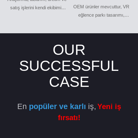
OEM ürünler mevcuttur, VR
satış işlerini kendi ekibimiz
eğlence parkı tasarımı,
yapıyor.
verimli ve karlı planlar
sunulmaktadır.
OUR
SUCCESSFUL
CASE
En
popüler ve karlı
iş,
Yeni iş
fırsatı!