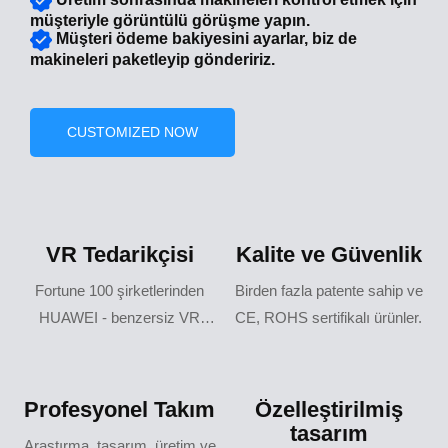
müşteriyle görüntülü görüşme yapın.
Müşteri ödeme bakiyesini ayarlar, biz de
makineleri paketleyip göndeririz.
CUSTOMIZED NOW
VR Tedarikçisi
Kalite ve Güvenlik
Fortune 100 şirketlerinden
Birden fazla patente sahip ve
HUAWEI - benzersiz VR
CE, ROHS sertifikalı ürünler.
tedarikçisi.
Profesyonel Takım
Özelleştirilmiş
tasarım
Araştırma, tasarım, üretim ve