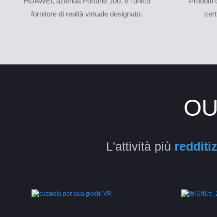
HUAWEI, azienda Fortune 100, è l'unico
Prodotti 
fornitore di realtà virtuale designato.
cer
OU
L'attività più
redditi