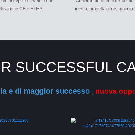
con molteplici brevetti e con
Abbiamo un team interno che 
tificazione CE e RoHS.
ricerca, progettazione, produzi
R SUCCESSFUL C
zia e di maggior successo
,
nuova oppo