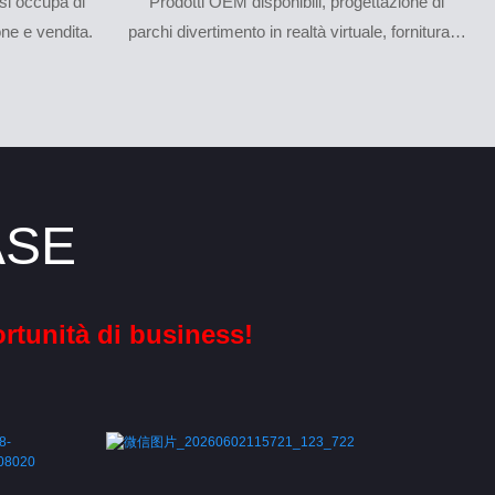
si occupa di
Prodotti OEM disponibili, progettazione di
one e vendita.
parchi divertimento in realtà virtuale, fornitura di
piani efficienti e redditizi.
ASE
rtunità di business!