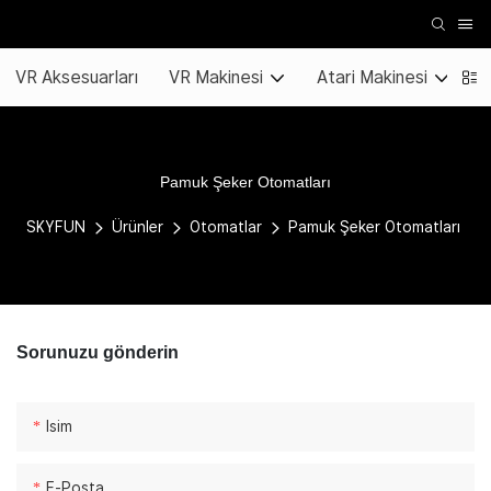
VR Aksesuarları
VR Makinesi
Atari Makinesi
K
Pamuk Şeker Otomatları
SKYFUN
Ürünler
Otomatlar
Pamuk Şeker Otomatları
Sorunuzu gönderin
Isim
E-Posta