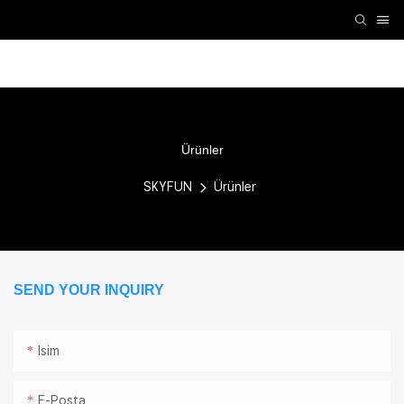
VR Aksesuarları
VR Makinesi
Atari Makinesi
K
Ürünler
SKYFUN
Ürünler
SEND YOUR INQUIRY
Isim
E-Posta