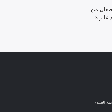
أطفال من
سكاي فن، طراز "أمو غود غانر 3"،
ق الكرات
ل التذاكر