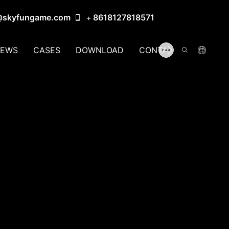
@skyfungame.com
8618127818571
+
EWS
CASES
DOWNLOAD
CONTACT US