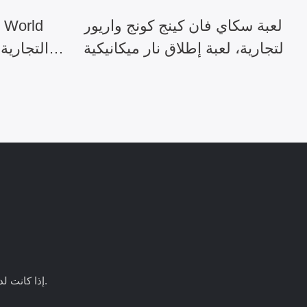
لعبة سكاي فان كينج كونج واريور
التجارية، لعبة إطلاق نار ميكانيكية
ثنائية اللاعبين
على الماء لأ
إذا كانت لديكم أي أسئلة حول منتجاتنا أو خدماتنا، فلا تترددوا في التواصل مع فريق خدمة العملاء.