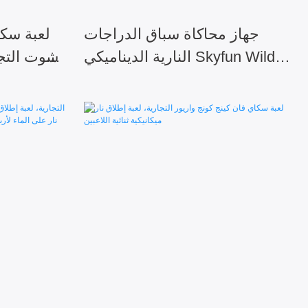
جهاز محاكاة سباق الدراجات
لعبة سك
النارية الديناميكي Skyfun Wild
شوت التجا
Knight III التجاري ثنائي اللاعبين
تعمل بالعمل
س