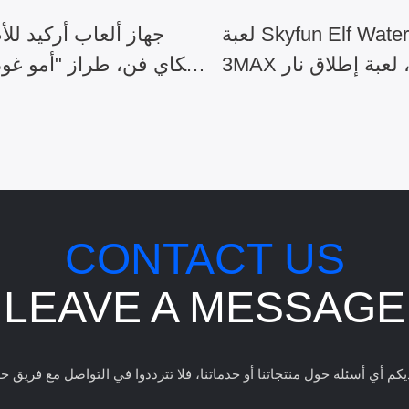
لعبة Skyfun Elf Water World
جهاز ألعاب أركيد لل
3MAX التجارية، لعبة إطلاق نار
ربعة لاعبين، آلة ألعاب
بثلاث محطات، لإطلا
أركيد لاسترداد التذاكر
واستبدا
CONTACT US
LEAVE A MESSAGE