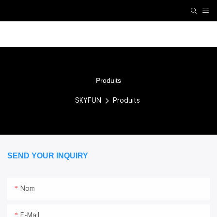
Accessoires VR
Machine de réalité virtuelle
Machi
Produits
SKYFUN
Produits
SEND YOUR INQUIRY
Nom
E-Mail