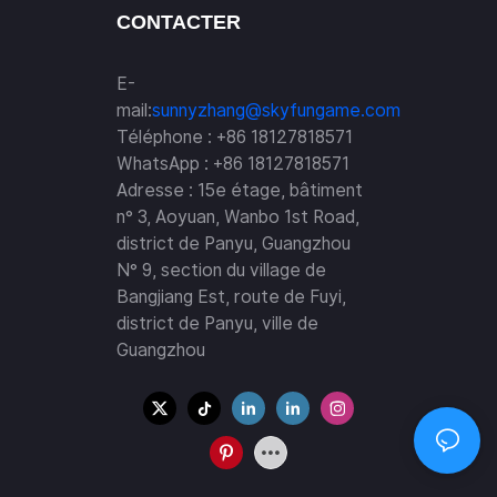
CONTACTER
 durabilité
● Restauration à l'identique du contenu vidéo
E-
● Découvrez l'expérience sanglante
mail:
sunnyzhang@skyfungame.com
Téléphone : +86 18127818571
WhatsApp : +86 18127818571
Adresse : 15e étage, bâtiment
● Portez un casque audio gratuit et un pistolet à
n° 3, Aoyuan, Wanbo 1st Road,
atmosphère.
district de Panyu, Guangzhou
N° 9, section du village de
Bangjiang Est, route de Fuyi,
● Améliorer l'immersion
district de Panyu, ville de
Guangzhou
● Mise à jour gratuite, amélioration continue,
profits illimités