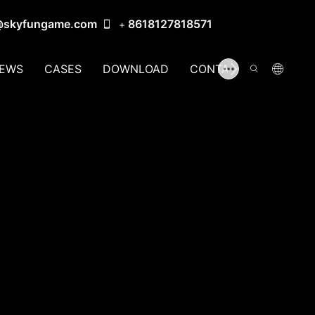
@skyfungame.com
8618127818571
+
EWS
CASES
DOWNLOAD
CONTACT US