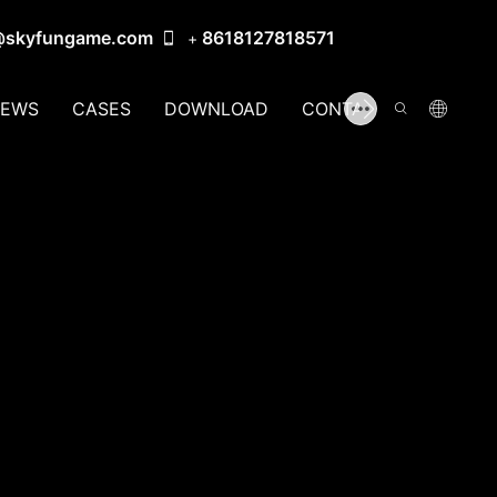
@skyfungame.com
8618127818571
+
EWS
CASES
DOWNLOAD
CONTACT US