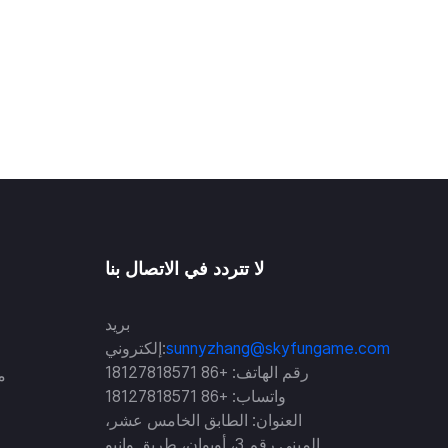
لا تتردد في الاتصال بنا
بريد
sunnyzhang@skyfungame.com
إلكتروني:
رقم الهاتف: +86 18127818571
واتساب: +86 18127818571
العنوان: الطابق الخامس عشر،
المبنى رقم 3، أويوان، طريق وانبو