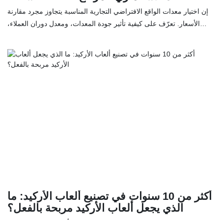
يغفل عنها المشترون
إن اختيار معدات الواقع الافتراضي التجارية المناسبة يتجاوز مجرد مقارنة
الأسعار. تعرّف على كيفية تأثير جودة المعدات، ومعدل دوران العملاء،
وخدمة ما بعد البيع، ودعم قطع الغيار على العائد على الاستثمار طويل
الأجل لمركز ألعاب الواقع الافتراضي أو مكان الترفيه الخاص بك.
أكثر من 10 سنوات في تصنيع ألعاب الأركيد: ما
الذي يجعل ألعاب الأركيد مربحة بالفعل؟