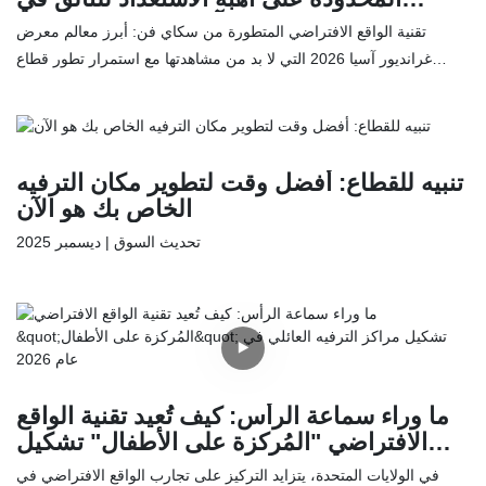
معرض غرانديور آسيا للترفيه والمعالم
تقنية الواقع الافتراضي المتطورة من سكاي فن: أبرز معالم معرض
السياحية 2026 القادم
غرانديور آسيا 2026 التي لا بد من مشاهدتها مع استمرار تطور قطاع
الترفيه، تقود شركة سكاي فن تكنولوجي هذا التطور. يسعدنا أن نقدم
أحدث ابتكاراتنا في مجال الترفيه التفاعلي في معرض غرانديور آسيا
للترفيه والمعالم السياحية 2026. انضموا إلينا من 10 إلى 12 مايو في
مجمع معرض الصين للاستيراد والتصدير في قوانغتشو لاكتشاف كيف
تنبيه للقطاع: أفضل وقت لتطوير مكان الترفيه
يمكن لتقنياتنا الرائدة أن تعزز ربحية مكانكم وقيمته الترفيهية.
الخاص بك هو الآن
تحديث السوق | ديسمبر 2025
مع استعداد قطاعي الترفيه والتجزئة العالميين للسنة المالية 2026، يبحث
المشغلون المتميزون عن سبل لتحقيق أقصى استفادة من ميزانيات الربع
الأول. ويتجه التوجه الحالي في مراكز الترفيه العائلي ومراكز التسوق نحو
التكنولوجيا المتقدمة والتجزئة الآلية.
ما وراء سماعة الرأس: كيف تُعيد تقنية الواقع
الافتراضي "المُركزة على الأطفال" تشكيل
مراكز الترفيه العائلي في عام 2026
في الولايات المتحدة، يتزايد التركيز على تجارب الواقع الافتراضي في