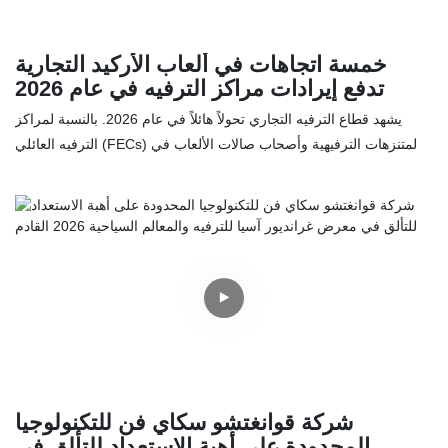
خمسة اتجاهات في ألعاب الأركيد التجارية
تدفع إيرادات مراكز الترفيه في عام 2026
يشهد قطاع الترفيه التجاري تحولاً هائلاً في عام 2026. بالنسبة لمراكز
الترفيه العائلي (FECs) والمتنزهات الترفيهية وأصحاب صالات الألعاب في
جميع أنحاء العالم، فإن البقاء في المقدمة يعني الاستثمار في المعدات
التي تضمن قيمة إعادة لعب عالية، وموثوقية أجهزة لا تشوبها شائبة، وعائد
سريع على الاستثمار (ROI).
بصفتنا شركة رائدة في تصنيع أجهزة الألعاب الإلكترونية، قامت سكاي فن
بتحليل بيانات السوق العالمية لنقدم لكم أهم 5 اتجاهات في ألعاب الصالات
التجارية التي تحقق إيرادات ضخمة هذا العام. وإلى جانب هذه الاتجاهات،
نفخر بتقديم أحدث تشكيلة منتجاتنا من المصنع مباشرة، المصممة لتحقيق
أقصى قدر من المتانة والربحية.
شركة قوانغتشو سكاي فن للتكنولوجيا
المحدودة على أهبة الاستعداد للتألق في