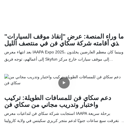
يحلل هذا التقرير التقاطع بين سوق التجزئة الآلية الذي تبلغ قيمته أكثر من
72 مليار دولار وسوق ملحقات الهواتف المحمولة الذي تبلغ قيمته أكثر من
27 مليار دولار، مما يوفر خارطة طريق لرواد الأعمال الذين يسعون إلى
تحقيق عوائد دخل سلبية عالية.
ما وراء المنصة: عرض "إنقاذ موقف السيارات"
الذي أقامته شركة سكاي فن في منتصف الليل
عقب معرض IAAPA
بعد انتهاء معرض IAAPA Expo 2025، وبينما كان معظم العارضين يخلدون
إلى أعمالهم، توجه فريق Skyfun إلى موقف سيارات خارج مركز
المؤتمرات استجابةً لبلاغ طارئ. نجح الفريق في إصلاح جهاز محاكاة سينما
الواقع الافتراضي عمره ست سنوات، والذي تضرر بشدة من هواء البحر
المالح. تُبرز هذه المهمة، التي فضّلت الإصلاح على الاستبدال، التزام
Skyfun الراسخ ببناء شراكات طويلة الأمد مع عملائها.
دعم سكاي فن للمسافات الطويلة: تركيب
واختبار وتدريب مجاني من سكاي فن
استجابت شركة سكاي فن لتداعيات معرض IAAPA برحلة سريعة
استغرقت سبع ساعات جنوبًا لدعم متجر كريزي سكيتس في ولاية كارولينا
الجنوبية خلال ذروة موسم العطلات. ما بدأ وسط فوضى المعرض تحوّل