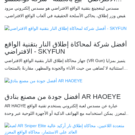
سكاي فن للتكنولوجيا المحدودة
مسدس لينغجينغ بتقنية الواقع الافتراضي هو مسدس إلكتروني مزود
بمقبض وزر إطلاق، يحاكي الأسلحة الحقيقية في ألعاب الواقع الافتراضي،
مما يوفر للاعبين تجربة لعب أكثر غامرة. تتضمن هذه الأجهزة عادةً
مستشعرات وأزرارًا متنوعة تتيح للاعبين التفاعل بشكل أكبر مع عالم
ألعاب الواقع الافتراضي، مثل إطلاق النار والتصويب وإعادة التلقيم.
أفضل شركة لمحاكاة إطلاق النار بتقنية الواقع
استخدام مسدس الواقع الافتراضي يزيد من واقعية اللعبة ومتعتها، ويجعل
الافتراضي - SKYFUN
تجربة العالم الافتراضي أكثر واقعية. الميزات: ✅ حقيبة محمولة عالية
جهاز محاكاة إطلاق النار بتقنية الواقع الافتراضي (VR Gun) يتميز بمزايا
الجودة، سهلة الحمل ✅ بطارية ليثيوم فائقة السعة، تدوم طويلًا ✅ سماعة
استثنائية لا تُضاهى من حيث الأداء والجودة والمظهر، مقارنةً بالمنتجات
رأس متكاملة للواقع الافتراضي لتحسين تجربة اللعب حامل ثلاثي عالي
المماثلة في السوق، ويحظى بسمعة طيبة. تُعالج SKYFUN عيوب
الجودة للكاميرا لتعزيز ثبات الجهاز
المنتجات السابقة وتُجري عليها تحسينات مستمرة. يمكن تخصيص
مواصفات جهاز محاكاة إطلاق النار بتقنية الواقع الافتراضي (VR Gun)
أفضل جودة من مصنع بنادق AR HAOEYE
وفقًا لاحتياجاتك. يُعد جهاز محاكاة إطلاق النار بتقنية الواقع الافتراضي (VR
Gun) جهاز ألعاب يوفر تجربة إطلاق نار غامرة، وقد صُممت وحدة التحكم
AR HAOYE عبارة عن مسدس لعبة إلكتروني يستخدم تقنية الواقع
لضمان تحكم دقيق ومرن في ألعاب إطلاق النار. الميزات: ✅ مسدس VR
المعزز. يمكن استخدامه مع الهواتف الذكية أو الأجهزة اللوحية عبر وحدة
تجاري محمول، أكثر ملاءمة للعرض التجاري ✅ ألوان متعددة قابلة
تحكم ألعاب محمولة، مما يسمح للاعبين برؤية صور افتراضية في مشاهد
للتخصيص ✅ إضاءة رائعة وجذابة ✅ محاكاة واقعية لاهتزاز المسدس مع
حقيقية وممارسة الألعاب فيها. بفضل تقنية الواقع المعزز، يتفاعل مسدس