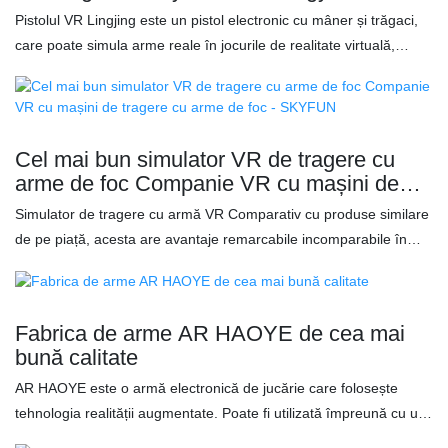
Pistolul VR Lingjing este un pistol electronic cu mâner și trăgaci,
care poate simula arme reale în jocurile de realitate virtuală,
oferind jucătorilor o experiență de joc mai captivantă. Astfel de
dispozitive includ de obicei diverși senzori și butoane care permit
jucătorilor să interacționeze mai mult cu lumea în jocurile VR, cum
ar fi tragerea, țintirea și reîncărcarea. Utilizarea unui pistol VR
Cel mai bun simulator VR de tragere cu
poate crește realismul și divertismentul jocului și poate face
arme de foc Companie VR cu mașini de
experiența lumii virtuale mai realistă. Caracteristici: ✅ Husă
tragere cu arme de foc - SKYFUN
Simulator de tragere cu armă VR Comparativ cu produse similare
portabilă de înaltă calitate, ușor de transportat ✅ Baterie litiu de
de pe piață, acesta are avantaje remarcabile incomparabile în
capacitate ultra-mare, durată lungă de viață a bateriei ✅ Căști VR
ceea ce privește performanța, calitatea, aspectul etc. și se bucură
all-in-one pentru a îmbunătăți experiența de joc ✅ Suport
de o bună reputație pe piață. SKYFUN rezumă defectele
triunghiular de calitate superioară pentru o stabilitate sporită a
produselor anterioare și le îmbunătățește continuu. Specificațiile
mașinii
Fabrica de arme AR HAOYE de cea mai
simulatorului de tragere cu armă VR pot fi personalizate în funcție
bună calitate
de nevoile dvs. Simulatorul de tragere cu armă VR este un
AR HAOYE este o armă electronică de jucărie care folosește
dispozitiv de jocuri în realitate virtuală (VR) care oferă o
tehnologia realității augmentate. Poate fi utilizată împreună cu un
experiență de joc captivantă. Proiectați gamepad-ul pentru a vă
smartphone sau o tabletă prin intermediul unei console de jocuri
asigura că oferă un control precis și flexibil în jocurile de tragere.