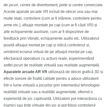
de jocuri, centre de divertisment, piețe și centre comerciale.
Aceste aparate arcade VR includ de obicei una sau mai
multe stații, controlere (cum ar fi mânere, controlere pentru
arme etc.), afișaje montate pe cap (cum ar fi căști VR) și
alte echipamente auxiliare, cum ar fi dispozitive de
feedback prin vibrații, echipamente audio etc. Utilizatorul
poartă afișajul montat pe cap și ridică controlerul și,
urmărind ecranul virtual de pe afișajul montat pe cap,
efectuează operațiuni cu acțiuni reale, experimentând
astfel jocuri de realitate virtuală sau realitate augmentată.
Aparatele arcade AR VR
utilizează de obicei grafică 3D și
efecte sonore de înaltă calitate pentru a aduce utilizatorii
într-o lume virtuală a jocurilor prin intermediul tehnologiei
realității virtuale sau a realității augmentate, oferind o
experiență de joc captivantă. Utilizatorii pot interacționa cu
inamici sau ținte virtuale din joc și pot folosi controlerul