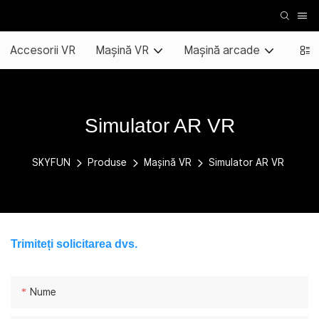
Accesorii VR
Mașină VR
Mașină arcade
Simu
Simulator AR VR
SKYFUN
Produse
Mașină VR
Simulator AR VR
Trimiteți solicitarea dvs.
Nume