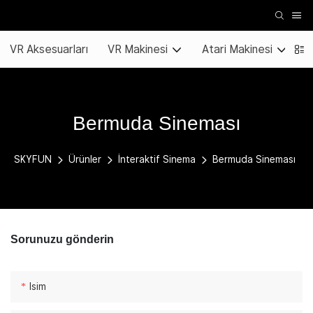
VR Aksesuarları
VR Makinesi
Atari Makinesi
K
Bermuda Sineması
SKYFUN
Ürünler
İnteraktif Sinema
Bermuda Sineması
Sorunuzu gönderin
Isim